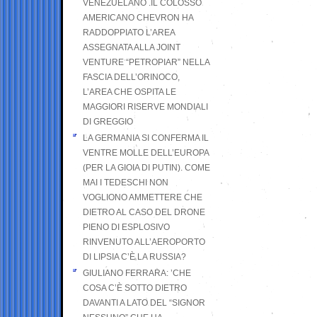
VENEZUELANO .IL COLOSSO
AMERICANO CHEVRON HA
RADDOPPIATO L’AREA
ASSEGNATA ALLA JOINT
VENTURE “PETROPIAR” NELLA
FASCIA DELL’ORINOCO,
L’AREA CHE OSPITA LE
MAGGIORI RISERVE MONDIALI
DI GREGGIO
LA GERMANIA SI CONFERMA IL
VENTRE MOLLE DELL’EUROPA
(PER LA GIOIA DI PUTIN). COME
MAI I TEDESCHI NON
VOGLIONO AMMETTERE CHE
DIETRO AL CASO DEL DRONE
PIENO DI ESPLOSIVO
RINVENUTO ALL’AEROPORTO
DI LIPSIA C’È LA RUSSIA?
GIULIANO FERRARA: ’CHE
COSA C’È SOTTO DIETRO
DAVANTI A LATO DEL “SIGNOR