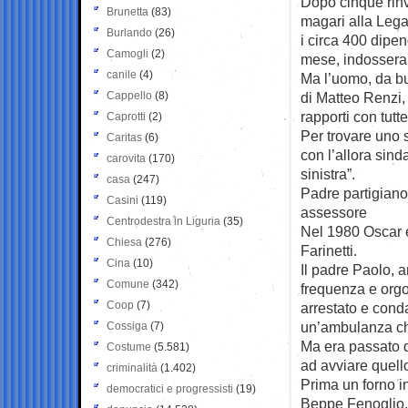
Dopo cinque rinvi
Brunetta
(83)
magari alla Leg
Burlando
(26)
i circa 400 dipend
Camogli
(2)
mese, indosseran
canile
(4)
Ma l’uomo, da b
Cappello
(8)
di Matteo Renzi, 
rapporti con tutt
Caprotti
(2)
Per trovare uno 
Caritas
(6)
con l’allora sin
carovita
(170)
sinistra”.
casa
(247)
Padre partigiano
Casini
(119)
assessore
Centrodestra in Liguria
(35)
Nel 1980 Oscar e
Chiesa
(276)
Farinetti.
Cina
(10)
Il padre Paolo, a
Comune
(342)
frequenza e orgo
Coop
(7)
arrestato e conda
un’ambulanza che
Cossiga
(7)
Ma era passato da
Costume
(5.581)
ad avviare quello
criminalità
(1.402)
Prima un forno in
democratici e progressisti
(19)
Beppe Fenoglio, 