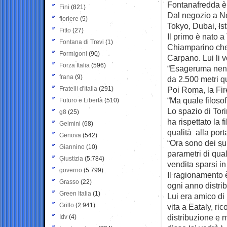
Fontanafredda è o
Fini
(821)
Dal negozio a Ne
fioriere
(5)
Tokyo, Dubai, Is
Fitto
(27)
Il primo è nato a
Fontana di Trevi
(1)
Chiamparino che 
Formigoni
(90)
Carpano. Lui li 
Forza Italia
(596)
“Esageruma nen”
frana
(9)
da 2.500 metri qu
Fratelli d'Italia
(291)
Poi Roma, la Fir
“Ma quale filoso
Futuro e Libertà
(510)
Lo spazio di Tori
g8
(25)
ha rispettato la f
Gelmini
(68)
qualità alla portat
Genova
(542)
“Ora sono dei sup
Giannino
(10)
parametri di qual
Giustizia
(5.784)
vendita sparsi i
governo
(5.799)
Il ragionamento 
Grasso
(22)
ogni anno distrib
Green Italia
(1)
Lui era amico di
Grillo
(2.941)
vita a Eataly, ri
distribuzione e m
Idv
(4)