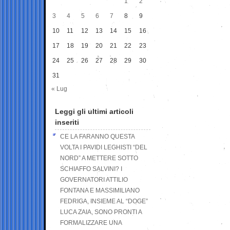
1
2
3
4
5
6
7
8
9
10
11
12
13
14
15
16
17
18
19
20
21
22
23
24
25
26
27
28
29
30
31
« Lug
Leggi gli ultimi articoli
inseriti
CE LA FARANNO QUESTA
VOLTA I PAVIDI LEGHISTI “DEL
NORD” A METTERE SOTTO
SCHIAFFO SALVINI? I
GOVERNATORI ATTILIO
FONTANA E MASSIMILIANO
FEDRIGA, INSIEME AL “DOGE”
LUCA ZAIA, SONO PRONTI A
FORMALIZZARE UNA