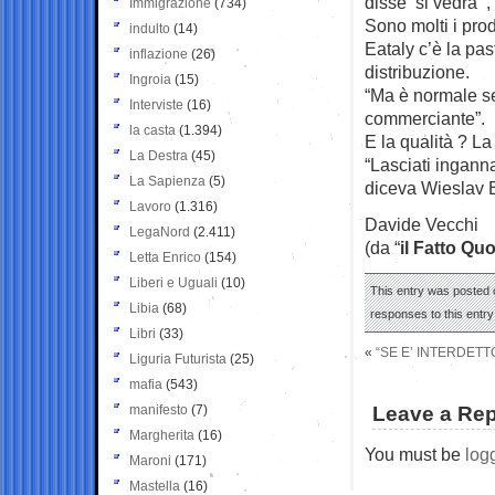
disse ‘si vedrà ‘
Immigrazione
(734)
Sono molti i pro
indulto
(14)
Eataly c’è la past
inflazione
(26)
distribuzione.
Ingroia
(15)
“Ma è normale se
Interviste
(16)
commerciante”.
la casta
(1.394)
E la qualità ? La
La Destra
(45)
“Lasciati ingann
La Sapienza
(5)
diceva Wieslav B
Lavoro
(1.316)
Davide Vecchi
LegaNord
(2.411)
(da “
il Fatto Qu
Letta Enrico
(154)
Liberi e Uguali
(10)
This entry was posted 
Libia
(68)
responses to this entr
Libri
(33)
«
“SE E’ INTERDET
Liguria Futurista
(25)
mafia
(543)
manifesto
(7)
Leave a Rep
Margherita
(16)
You must be
log
Maroni
(171)
Mastella
(16)