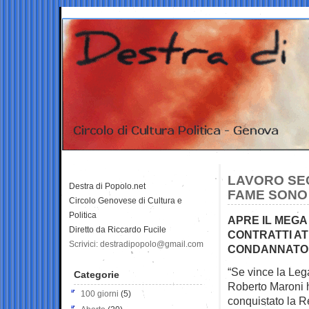
LAVORO SEC
Destra di Popolo.net
FAME SONO 
Circolo Genovese di Cultura e
Politica
APRE IL MEGA
Diretto da Riccardo Fucile
CONTRATTI AT
Scrivici: destradipopolo@gmail.com
CONDANNATO 
“Se vince la Leg
Categorie
Roberto Maroni 
100 giorni
(5)
conquistato la 