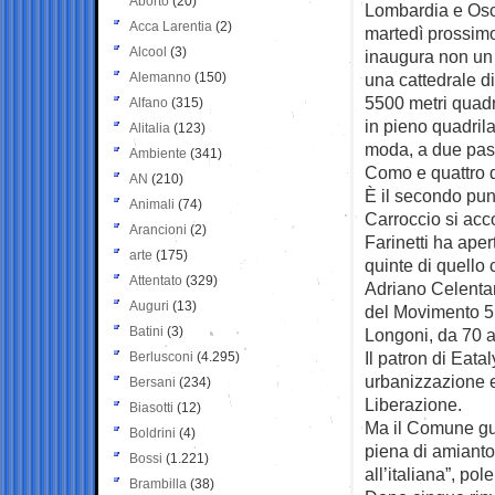
Aborto
(20)
Lombardia e Osca
Acca Larentia
(2)
martedì prossim
Alcool
(3)
inaugura non un
Alemanno
(150)
una cattedrale di
5500 metri quadr
Alfano
(315)
in pieno quadrila
Alitalia
(123)
moda, a due pas
Ambiente
(341)
Como e quattro 
AN
(210)
È il secondo punt
Animali
(74)
Carroccio si acc
Arancioni
(2)
Farinetti ha aper
arte
(175)
quinte di quello 
Attentato
(329)
Adriano Celentan
Auguri
(13)
del Movimento 5 
Batini
(3)
Longoni, da 70 a
Il patron di Eata
Berlusconi
(4.295)
urbanizzazione e 
Bersani
(234)
Liberazione.
Biasotti
(12)
Ma il Comune guid
Boldrini
(4)
piena di amianto,
Bossi
(1.221)
all’italiana”, pol
Brambilla
(38)