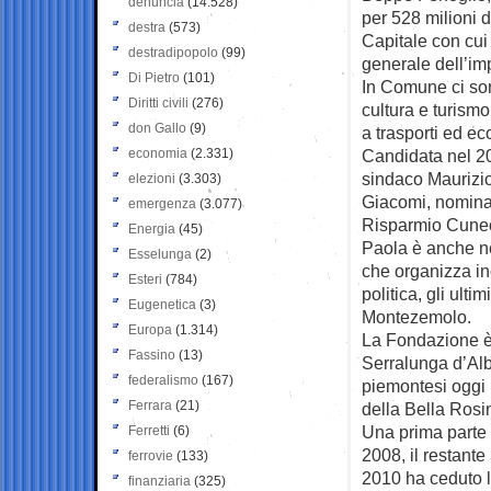
denuncia
(14.528)
per 528 milioni d
destra
(573)
Capitale con cui 
destradipopolo
(99)
generale dell’im
Di Pietro
(101)
In Comune ci son
Diritti civili
(276)
cultura e turism
don Gallo
(9)
a trasporti ed e
economia
(2.331)
Candidata nel 20
sindaco Maurizio
elezioni
(3.303)
Giacomi, nomina
emergenza
(3.077)
Risparmio Cune
Energia
(45)
Paola è anche ne
Esselunga
(2)
che organizza in
Esteri
(784)
politica, gli ult
Eugenetica
(3)
Montezemolo.
Europa
(1.314)
La Fondazione è 
Fassino
(13)
Serralunga d’Alb
federalismo
(167)
piemontesi oggi 
Ferrara
(21)
della Bella Rosi
Una prima parte d
Ferretti
(6)
2008, il restant
ferrovie
(133)
2010 ha ceduto l
finanziaria
(325)