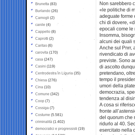
Non sarebbero co
Brunetta
(83)
«le politiche di
Burlando
(26)
adeguate forme d
Camogli
(2)
chi di dovere, «d
canile
(4)
epocali come le 
Cappello
(8)
Insomma, bisogna
Caprotti
(2)
alcuni dei quali 
Caritas
(6)
Anche sul Pnrr, 
carovita
(170)
rivendicato di av
casa
(247)
previste. Sono a
di ascolto dunqu
Casini
(119)
pretendano, oltr
Centrodestra in Liguria
(35)
tempo il presiden
Chiesa
(276)
umori della plate
Cina
(10)
democrazia, spec
Comune
(342)
tendenza al disi
Coop
(7)
A cosa si riferis
Cossiga
(7)
fronte all’astens
Costume
(5.581)
del quorum che 
criminalità
(1.402)
ridurlo al 40. Se
democratici e progressisti
(19)
esercitato nella 