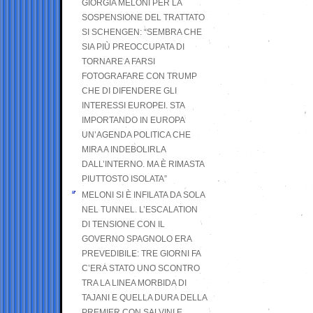
GIORGIA MELONI PER LA
SOSPENSIONE DEL TRATTATO
SI SCHENGEN: “SEMBRA CHE
SIA PIÙ PREOCCUPATA DI
TORNARE A FARSI
FOTOGRAFARE CON TRUMP
CHE DI DIFENDERE GLI
INTERESSI EUROPEI. STA
IMPORTANDO IN EUROPA
UN’AGENDA POLITICA CHE
MIRA A INDEBOLIRLA
DALL’INTERNO. MA È RIMASTA
PIUTTOSTO ISOLATA”
MELONI SI È INFILATA DA SOLA
NEL TUNNEL. L’ESCALATION
DI TENSIONE CON IL
GOVERNO SPAGNOLO ERA
PREVEDIBILE: TRE GIORNI FA
C’ERA STATO UNO SCONTRO
TRA LA LINEA MORBIDA DI
TAJANI E QUELLA DURA DELLA
PREMIER CON SALVINI E