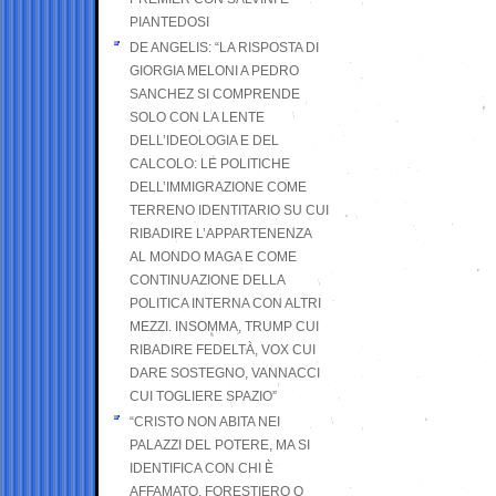
PIANTEDOSI
DE ANGELIS: “LA RISPOSTA DI
GIORGIA MELONI A PEDRO
SANCHEZ SI COMPRENDE
SOLO CON LA LENTE
DELL’IDEOLOGIA E DEL
CALCOLO: LE POLITICHE
DELL’IMMIGRAZIONE COME
TERRENO IDENTITARIO SU CUI
RIBADIRE L’APPARTENENZA
AL MONDO MAGA E COME
CONTINUAZIONE DELLA
POLITICA INTERNA CON ALTRI
MEZZI. INSOMMA, TRUMP CUI
RIBADIRE FEDELTÀ, VOX CUI
DARE SOSTEGNO, VANNACCI
CUI TOGLIERE SPAZIO”
“CRISTO NON ABITA NEI
PALAZZI DEL POTERE, MA SI
IDENTIFICA CON CHI È
AFFAMATO, FORESTIERO O