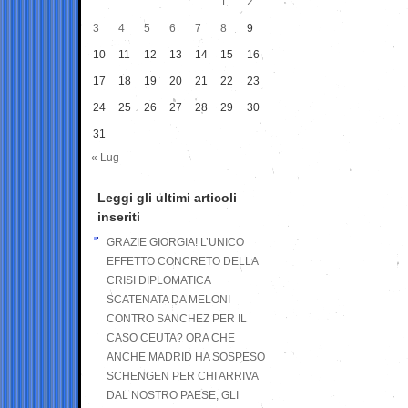
1
2
3
4
5
6
7
8
9
10
11
12
13
14
15
16
17
18
19
20
21
22
23
24
25
26
27
28
29
30
31
« Lug
Leggi gli ultimi articoli
inseriti
GRAZIE GIORGIA! L’UNICO
EFFETTO CONCRETO DELLA
CRISI DIPLOMATICA
SCATENATA DA MELONI
CONTRO SANCHEZ PER IL
CASO CEUTA? ORA CHE
ANCHE MADRID HA SOSPESO
SCHENGEN PER CHI ARRIVA
DAL NOSTRO PAESE, GLI