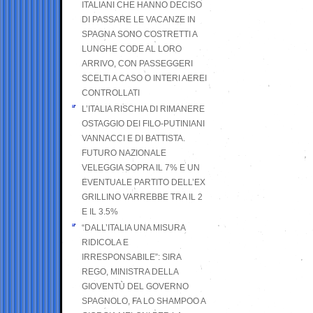
ITALIANI CHE HANNO DECISO
DI PASSARE LE VACANZE IN
SPAGNA SONO COSTRETTI A
LUNGHE CODE AL LORO
ARRIVO, CON PASSEGGERI
SCELTI A CASO O INTERI AEREI
CONTROLLATI
L’ITALIA RISCHIA DI RIMANERE
OSTAGGIO DEI FILO-PUTINIANI
VANNACCI E DI BATTISTA.
FUTURO NAZIONALE
VELEGGIA SOPRA IL 7% E UN
EVENTUALE PARTITO DELL’EX
GRILLINO VARREBBE TRA IL 2
E IL 3.5%
“DALL’ITALIA UNA MISURA
RIDICOLA E
IRRESPONSABILE”: SIRA
REGO, MINISTRA DELLA
GIOVENTÙ DEL GOVERNO
SPAGNOLO, FA LO SHAMPOO A