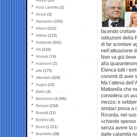
Aborto
(20)
Acca Larentia
(2)
Alcool
(3)
Alemanno
(150)
Alfano
(315)
facendo crollare 
Alitalia
(123)
istituzioni dell
Ambiente
(341)
di far scontare agl
AN
(210)
nell’attuazione 
Non va giù lieve
Animali
(74)
alla quarantesi
Arancioni
(2)
Elenca tutti i tor
arte
(175)
convinti di aver 
Attentato
(329)
Ma l’attesa dell
Auguri
(13)
Mattarella che n
Batini
(3)
considera un ava
Berlusconi
(4.295)
mezzo; e sebbene
Bersani
(234)
sindaci prova a 
Biasotti
(12)
Ricorda, nel suo 
Boldrini
(4)
«chiesto spesso 
Bossi
(1.221)
senza avere la c
dalle calamità na
Brambilla
(38)