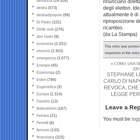
denuncia
(14.528)
rinunciarvi dire
degli elettori. I
destra
(573)
attualmente è di 
destradipopolo
(99)
riproposizione dei
Di Pietro
(101)
ricambio.
Diritti civili
(276)
(da La Stampa)
don Gallo
(9)
economia
(2.331)
This entry was posted o
elezioni
(3.303)
responses to this entr
emergenza
(3.077)
«
COMO, UNA SE
Energia
(45)
(QU
Esselunga
(2)
STEPHANE L
Esteri
(784)
CARLO DI NAPO
Eugenetica
(3)
REVOCA, CHE
LEGGE PER 
Europa
(1.314)
Fassino
(13)
Leave a Rep
federalismo
(167)
Ferrara
(21)
You must be
log
Ferretti
(6)
ferrovie
(133)
finanziaria
(325)