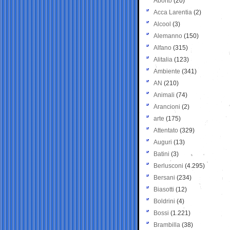
Aborto
(20)
Acca Larentia
(2)
Alcool
(3)
Alemanno
(150)
Alfano
(315)
Alitalia
(123)
Ambiente
(341)
AN
(210)
Animali
(74)
Arancioni
(2)
arte
(175)
Attentato
(329)
Auguri
(13)
Batini
(3)
Berlusconi
(4.295)
Bersani
(234)
Biasotti
(12)
Boldrini
(4)
Bossi
(1.221)
Brambilla
(38)