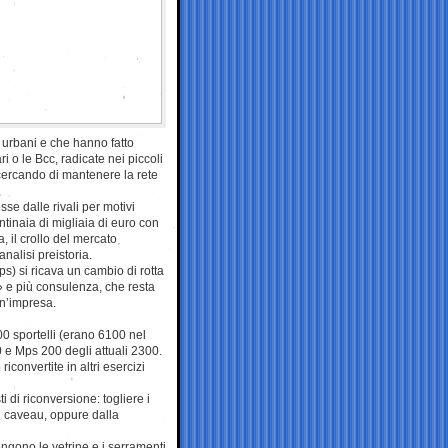
ri urbani e che hanno fatto
 o le Bcc, radicate nei piccoli
o cercando di mantenere la rete
sse dalle rivali per motivi
entinaia di migliaia di euro con
, il crollo del mercato
nalisi preistoria.
ps) si ricava un cambio di rotta
» e più consulenza, che resta
un’impresa.
0 sportelli (erano 6100 nel
00 e Mps 200 degli attuali 2300.
riconvertite in altri esercizi
ti di riconversione: togliere i
il caveau, oppure dalla
ngono le vetrine e i serramenti