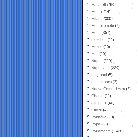
Mattarella
(60)
Meloni
(14)
Milano
(300)
Montezemolo
(7)
Monti
(357)
moschea
(11)
Musso
(10)
Muti
(10)
Napoli
(319)
Napolitano
(220)
no global
(5)
notte bianca
(3)
Nuovo Centrodestra
(2)
Obama
(11)
olimpiadi
(40)
Oliveri
(4)
Pannella
(29)
Papa
(33)
Parlamento
(1.428)