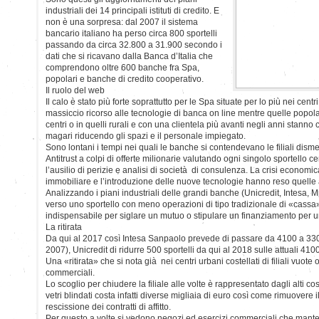
industriali dei 14 principali istituti di credito. E
non è una sorpresa: dal 2007 il sistema
bancario italiano ha perso circa 800 sportelli
passando da circa 32.800 a 31.900 secondo i
dati che si ricavano dalla Banca d’Italia che
comprendono oltre 600 banche fra Spa,
popolari e banche di credito cooperativo.
Il ruolo del web
Il calo è stato più forte soprattutto per le Spa situate per lo più nei cent
massiccio ricorso alle tecnologie di banca on line mentre quelle popolari
centri o in quelli rurali e con una clientela più avanti negli anni stann
magari riducendo gli spazi e il personale impiegato.
Sono lontani i tempi nei quali le banche si contendevano le filiali disme
Antitrust a colpi di offerte milionarie valutando ogni singolo sportello c
l’ausilio di perizie e analisi di società di consulenza. La crisi economica
immobiliare e l’introduzione delle nuove tecnologie hanno reso quelle a
Analizzando i piani industriali delle grandi banche (Unicredit, Intesa, M
verso uno sportello con meno operazioni di tipo tradizionale di «cassa
indispensabile per siglare un mutuo o stipulare un finanziamento per 
La ritirata
Da qui al 2017 così Intesa Sanpaolo prevede di passare da 4100 a 330
2007), Unicredit di ridurre 500 sportelli da qui al 2018 sulle attuali 41
Una «ritirata» che si nota già nei centri urbani costellati di filiali vuote o 
commerciali.
Lo scoglio per chiudere la filiale alle volte è rappresentato dagli alti cos
vetri blindati costa infatti diverse migliaia di euro così come rimuovere 
rescissione dei contratti di affitto.
Per questo a volte si vedono negozi ed esercizi commerciali che mante