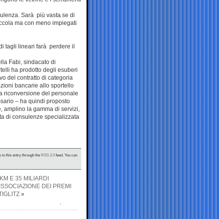
nsulenza. Sarà più vasta se di
piccola ma con meno impiegati
 tagli lineari farà perdere il
la Fabi, sindacato di
elli ha prodotto degli esuberi
vo del contratto di categoria
ioni bancarie allo sportello
a riconversione del personale
ssario – ha quindi proposto
, amplino la gamma di servizi,
erta di consulenze specializzata
 to this entry through the
RSS 2.0
feed. You can
M E 35 MILIARDI
ISSOCIAZIONE DEI PREMI
IGLITZ
»