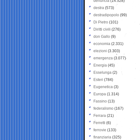
denuncia
(14.528)
destra
(573)
destradipopolo
(99)
Di Pietro
(101)
Diritti civili
(276)
don Gallo
(9)
economia
(2.331)
elezioni
(3.303)
emergenza
(3.077)
Energia
(45)
Esselunga
(2)
Esteri
(784)
Eugenetica
(3)
Europa
(1.314)
Fassino
(13)
federalismo
(167)
Ferrara
(21)
Ferretti
(6)
ferrovie
(133)
finanziaria
(325)