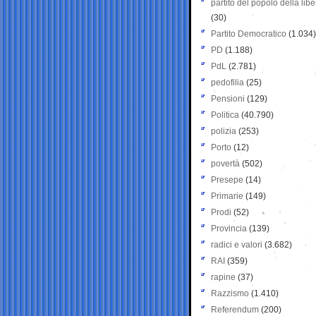
partito del popolo della libe
(30)
Partito Democratico
(1.034)
PD
(1.188)
PdL
(2.781)
pedofilia
(25)
Pensioni
(129)
Politica
(40.790)
polizia
(253)
Porto
(12)
povertà
(502)
Presepe
(14)
Primarie
(149)
Prodi
(52)
Provincia
(139)
radici e valori
(3.682)
RAI
(359)
rapine
(37)
Razzismo
(1.410)
Referendum
(200)