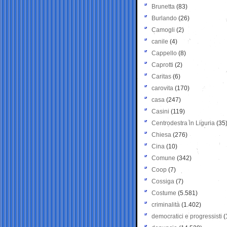
Brunetta
(83)
Burlando
(26)
Camogli
(2)
canile
(4)
Cappello
(8)
Caprotti
(2)
Caritas
(6)
carovita
(170)
casa
(247)
Casini
(119)
Centrodestra in Liguria
(35
Chiesa
(276)
Cina
(10)
Comune
(342)
Coop
(7)
Cossiga
(7)
Costume
(5.581)
criminalità
(1.402)
democratici e progressisti
(