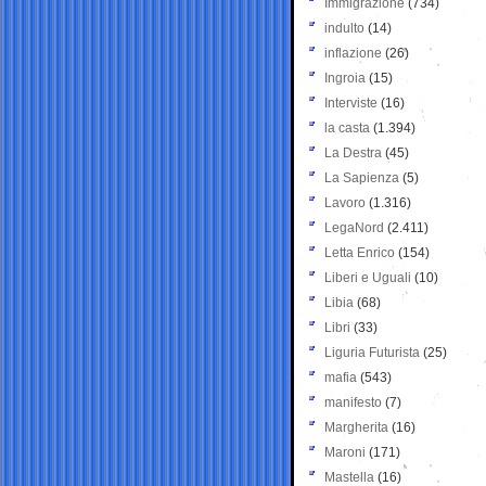
Immigrazione
(734)
indulto
(14)
inflazione
(26)
Ingroia
(15)
Interviste
(16)
la casta
(1.394)
La Destra
(45)
La Sapienza
(5)
Lavoro
(1.316)
LegaNord
(2.411)
Letta Enrico
(154)
Liberi e Uguali
(10)
Libia
(68)
Libri
(33)
Liguria Futurista
(25)
mafia
(543)
manifesto
(7)
Margherita
(16)
Maroni
(171)
Mastella
(16)