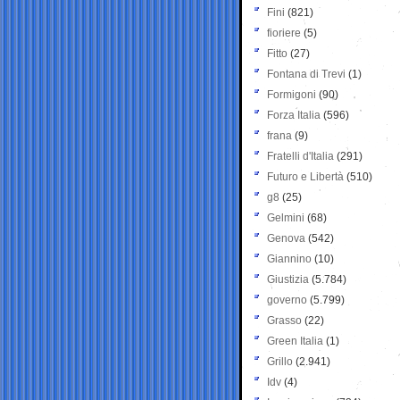
Fini
(821)
fioriere
(5)
Fitto
(27)
Fontana di Trevi
(1)
Formigoni
(90)
Forza Italia
(596)
frana
(9)
Fratelli d'Italia
(291)
Futuro e Libertà
(510)
g8
(25)
Gelmini
(68)
Genova
(542)
Giannino
(10)
Giustizia
(5.784)
governo
(5.799)
Grasso
(22)
Green Italia
(1)
Grillo
(2.941)
Idv
(4)