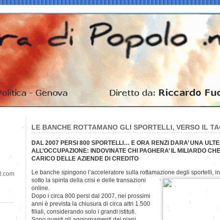
LE BANCHE ROTTAMANO GLI SPORTELLI, VERSO IL TAGL
DAL 2007 PERSI 800 SPORTELLI… E ORA RENZI DARA’ UNA ULT
ALL’OCCUPAZIONE: INDOVINATE CHI PAGHERA’ IL MILIARDO CH
CARICO DELLE AZIENDE DI CREDITO
Le banche spingono l’acceleratore sulla rottamazione degli sportelli, 
il.com
sotto la spinta della crisi e delle transazioni
online.
Dopo i circa 800 persi dal 2007, nei prossimi
anni è prevista la chiusura di circa altri 1.500
filiali, considerando solo i grandi istituti.
Sono questi gli aggiornamenti dei piani