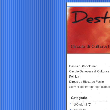
Destra di Popolo.net
Circolo Genovese di Cultura e
Politica
Diretto da Riccardo Fucile
Scrivici: destradipopolo@gma
Categorie
100 giorni
(5)