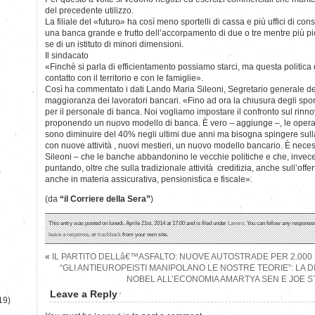
del precedente utilizzo.
La filiale del «futuro» ha così meno sportelli di cassa e più uffici di co
una banca grande e frutto dell’accorpamento di due o tre mentre più 
se di un istituto di minori dimensioni.
Il sindacato
«Finchè si parla di efficientamento possiamo starci, ma questa politica di
contatto con il territorio e con le famiglie».
Così ha commentato i dati Lando Maria Sileoni, Segretario generale del
maggioranza dei lavoratori bancari. «Fino ad ora la chiusura degli sport
per il personale di banca. Noi vogliamo impostare il confronto sul rinno
proponendo un nuovo modello di banca. È vero – aggiunge –, le operaz
sono diminuire del 40% negli ultimi due anni ma bisogna spingere sull
con nuove attività , nuovi mestieri, un nuovo modello bancario. È nece
Sileoni – che le banche abbandonino le vecchie politiche e che, invece
puntando, oltre che sulla tradizionale attività creditizia, anche sull’off
)
anche in materia assicurativa, pensionistica e fiscale».
(da
“il Corriere della Sera”
)
This entry was posted on lunedì, Aprile 21st, 2014 at 17:00 and is filed under
Lavoro
. You can follow any responses
leave a response
, or
trackback
from your own site.
«
IL PARTITO DELLâ€™ASFALTO: NUOVE AUTOSTRADE PER 2.000 K
“GLI ANTIEUROPEISTI MANIPOLANO LE NOSTRE TEORIE”: LA D
NOBEL ALL’ECONOMIA AMARTYA SEN E JOE ST
Leave a Reply
19)