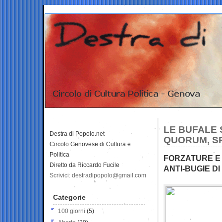
LE BUFALE 
Destra di Popolo.net
QUORUM, S
Circolo Genovese di Cultura e
Politica
FORZATURE E 
Diretto da Riccardo Fucile
ANTI-BUGIE DI
Scrivici: destradipopolo@gmail.com
Categorie
100 giorni
(5)