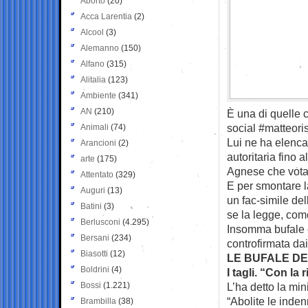
Aborto
(20)
Acca Larentia
(2)
Alcool
(3)
Alemanno
(150)
Alfano
(315)
Alitalia
(123)
Ambiente
(341)
AN
(210)
È una di quelle co
social #matteoris
Animali
(74)
Lui ne ha elencat
Arancioni
(2)
autoritaria fino 
arte
(175)
Agnese che vota
Attentato
(329)
E per smontare l
Auguri
(13)
un fac-simile del
Batini
(3)
se la legge, come
Berlusconi
(4.295)
Insomma bufale e
Bersani
(234)
controfirmata dai
Biasotti
(12)
LE BUFALE D
Boldrini
(4)
I tagli. “Con la
Bossi
(1.221)
L’ha detto la mi
“Abolite le inden
Brambilla
(38)