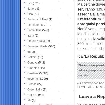
Fini
(821)
Ma perchè dovrebb
fioriere
(5)
serviranno 439, c
assegna alla m
Fitto
(27)
Il referendum. 
Fontana di Trevi
(1)
abrogativi perc
Formigoni
(90)
Non è vero. I req
Forza Italia
(596)
la richiesta, un 
frana
(9)
risultato sia val
Fratelli d'Italia
(291)
800 mila firme i
Futuro e Libertà
(510)
elezioni politiche
g8
(25)
(da “
La Repubbl
Gelmini
(68)
Genova
(542)
This entry was posted 
Giannino
(10)
follow any responses to
Giustizia
(5.784)
own site.
governo
(5.799)
«
PROCESSO CACCIA
Grasso
(22)
FIRME FALSE M5S B
Green Italia
(1)
Grillo
(2.941)
Leave a Rep
Idv
(4)
You must be
log