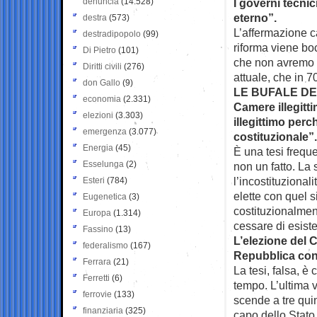
denuncia
(14.528)
I governi tecnic
eterno”.
destra
(573)
L’affermazione c
destradipopolo
(99)
riforma viene boc
Di Pietro
(101)
che non avremo al
Diritti civili
(276)
attuale, che in 7
don Gallo
(9)
LE BUFALE DE
economia
(2.331)
Camere illegitt
elezioni
(3.303)
illegittimo per
emergenza
(3.077)
costituzionale”.
Energia
(45)
È una tesi freque
Esselunga
(2)
non un fatto. La
l’incostituziona
Esteri
(784)
elette con quel s
Eugenetica
(3)
costituzionalmen
Europa
(1.314)
cessare di esiste
Fassino
(13)
L’elezione del C
federalismo
(167)
Repubblica con 
Ferrara
(21)
La tesi, falsa, è 
Ferretti
(6)
tempo. L’ultima 
ferrovie
(133)
scende a tre quin
finanziaria
(325)
capo dello Stato