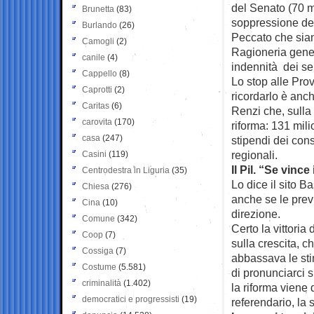
del Senato (70 m
Brunetta
(83)
soppressione del
Burlando
(26)
Peccato che siano
Camogli
(2)
Ragioneria genera
canile
(4)
indennità dei se
Cappello
(8)
Lo stop alle Pro
Caprotti
(2)
ricordarlo è anc
Caritas
(6)
Renzi che, sulla 
carovita
(170)
riforma: 131 mili
casa
(247)
stipendi dei cons
regionali.
Casini
(119)
Il Pil. “Se vince 
Centrodestra in Liguria
(35)
Lo dice il sito 
Chiesa
(276)
anche se le prev
Cina
(10)
direzione.
Comune
(342)
Certo la vittoria 
Coop
(7)
sulla crescita, c
Cossiga
(7)
abbassava le sti
Costume
(5.581)
di pronunciarci s
criminalità
(1.402)
la riforma viene 
democratici e progressisti
(19)
referendario, la 