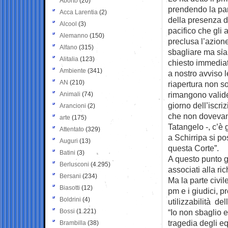
Aborto
(20)
prendendo la par
Acca Larentia
(2)
della presenza d
Alcool
(3)
pacifico che gli a
Alemanno
(150)
preclusa l’azion
Alfano
(315)
sbagliare ma si
Alitalia
(123)
chiesto immedia
Ambiente
(341)
a nostro avviso
AN
(210)
riapertura non so
rimangono valide
Animali
(74)
giorno dell’iscri
Arancioni
(2)
che non dovevano
arte
(175)
Tatangelo -, c’è
Attentato
(329)
a Schirripa si p
Auguri
(13)
questa Corte”.
Batini
(3)
A questo punto gl
Berlusconi
(4.295)
associati alla ri
Bersani
(234)
Ma la parte civil
Biasotti
(12)
pm e i giudici, 
Boldrini
(4)
utilizzabilità de
Bossi
(1.221)
“Io non sbaglio 
tragedia degli eq
Brambilla
(38)