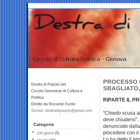
PROCESSO C
Destra di Popolo.net
SBAGLIATO,
Circolo Genovese di Cultura e
Politica
RIPARTE IL P
Diretto da Riccardo Fucile
Scrivici: destradipopolo@gmail.com
“Chiedo scusa al
deve chiudersi”. I
Categorie
denunciato dalla
procedere con il 
100 giorni
(5)
Lo ha detto il p