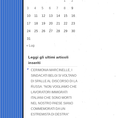
1
2
3
4
5
6
7
8
9
10
11
12
13
14
15
16
17
18
19
20
21
22
23
24
25
26
27
28
29
30
31
« Lug
Leggi gli ultimi articoli
inseriti
CERIMONIA MARCINELLE, I
SINDACATI BELGI SI VOLTANO
DI SPALLE AL DISCORSO DI LA
RUSSA: “NON VOGLIAMO CHE
LAVORATORI IMMIGRATI
ITALIANI CHE SONO MORTI
NEL NOSTRO PAESE SIANO
COMMEMORATI DA UN
ESTREMISTA DI DESTRA”