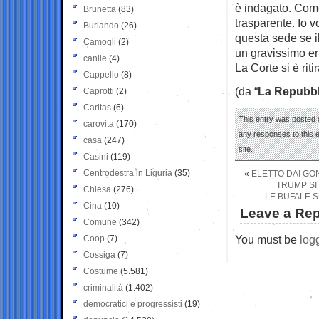
è indagato. Come
Brunetta
(83)
trasparente. Io v
Burlando
(26)
questa sede se i
Camogli
(2)
un gravissimo e
canile
(4)
La Corte si è riti
Cappello
(8)
(da “
La Repubbl
Caprotti
(2)
Caritas
(6)
This entry was posted 
carovita
(170)
any responses to this 
casa
(247)
site.
Casini
(119)
Centrodestra in Liguria
(35)
«
ELETTO DAI GO
TRUMP SI
Chiesa
(276)
LE BUFALE 
Cina
(10)
Leave a Rep
Comune
(342)
You must be
log
Coop
(7)
Cossiga
(7)
Costume
(5.581)
criminalità
(1.402)
democratici e progressisti
(19)