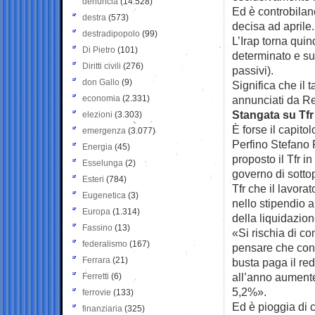
denuncia
(14.528)
Ed è controbilanc
destra
(573)
decisa ad aprile.
destradipopolo
(99)
L’Irap torna qui
Di Pietro
(101)
determinato e sul
Diritti civili
(276)
passivi).
don Gallo
(9)
Significa che il t
economia
(2.331)
annunciati da R
Stangata su Tfr
elezioni
(3.303)
È forse il capito
emergenza
(3.077)
Perfino Stefano P
Energia
(45)
proposto il Tfr i
Esselunga
(2)
governo di sotto
Esteri
(784)
Tfr che il lavora
Eugenetica
(3)
nello stipendio 
Europa
(1.314)
della liquidazio
Fassino
(13)
«Si rischia di co
federalismo
(167)
pensare che con 
Ferrara
(21)
busta paga il re
all’anno aumente
Ferretti
(6)
5,2%».
ferrovie
(133)
Ed è pioggia di 
finanziaria
(325)