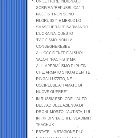
UN LETTORE INDIGNATO
SCRIVE A “REPUBBLICA”: “I
PACIFISTI NON SONO
FILORUSSI”. E MERLO LO
SMASCHERA: “DISARMANDO
L’UCRAINA, QUESTO
‘PACIFISMO’ NON LA
CONSEGNEREBBE
ALL’OCCIDENTE E AI SUOI
VALORI ‘PACIFISTI’ MA
ALL’IMPERIALISMO DI PUTIN
CHE, ARMATO SINO AI DENTI E
RINGALLUZZITO, NE
USCIREBBE AFFAMATO DI
NUOVE GUERRE”
IN RUSSIA ESPLODE L’AUTO
DELL’AD DELL’AZIENDA DI
DRONI: MORTO L’AUTISTA, LUI
IN FIN DI VITA. CHI E’ VLADIMIR
TKACHUK
ESTATE, LA STAGIONE PIU’