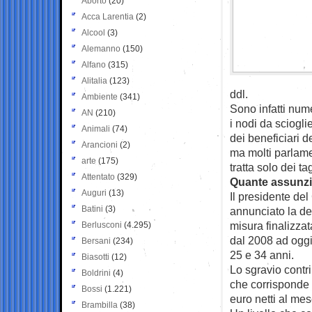
Aborto
(20)
Acca Larentia
(2)
Alcool
(3)
Alemanno
(150)
Alfano
(315)
Alitalia
(123)
ddl.
Ambiente
(341)
Sono infatti nume
AN
(210)
i nodi da sciogli
Animali
(74)
dei beneficiari d
Arancioni
(2)
ma molti parlamen
arte
(175)
tratta solo dei ta
Attentato
(329)
Quante assunz
Auguri
(13)
Il presidente de
Batini
(3)
annunciato la de
misura finalizzat
Berlusconi
(4.295)
dal 2008 ad oggi,
Bersani
(234)
25 e 34 anni.
Biasotti
(12)
Lo sgravio contri
Boldrini
(4)
che corrisponde 
Bossi
(1.221)
euro netti al mes
Brambilla
(38)