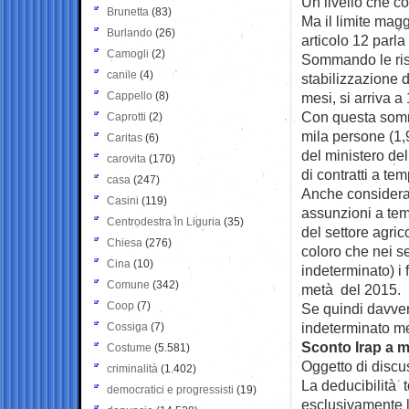
Un livello che co
Brunetta
(83)
Ma il limite magg
Burlando
(26)
articolo 12 parl
Camogli
(2)
Sommando le riso
canile
(4)
stabilizzazione d
Cappello
(8)
mesi, si arriva a 
Con questa somm
Caprotti
(2)
mila persone (1,
Caritas
(6)
del ministero de
carovita
(170)
di contratti a te
casa
(247)
Anche considerand
Casini
(119)
assunzioni a tem
Centrodestra in Liguria
(35)
del settore agric
Chiesa
(276)
coloro che nei s
Cina
(10)
indeterminato) i 
Comune
(342)
metà del 2015.
Coop
(7)
Se quindi davver
indeterminato me
Cossiga
(7)
Sconto Irap a 
Costume
(5.581)
Oggetto di discu
criminalità
(1.402)
La deducibilità t
democratici e progressisti
(19)
esclusivamente l