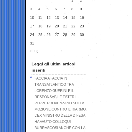
1
2
3
4
5
6
7
8
9
10
11
12
13
14
15
16
17
18
19
20
21
22
23
24
25
26
27
28
29
30
31
« Lug
Leggi gli ultimi articoli
inseriti
FACCIA A FACCIA IN
TRANSATLANTICO TRA
LORENZO GUERINI E IL
RESPONSABILE ESTERI
PEPPE PROVENZANO SULLA
MOZIONE CONTRO IL RIARMO.
L’EX MINISTRO DELLA DIFESA
HA AVUTO COLLOQUI
BURRASCOSI ANCHE CON LA