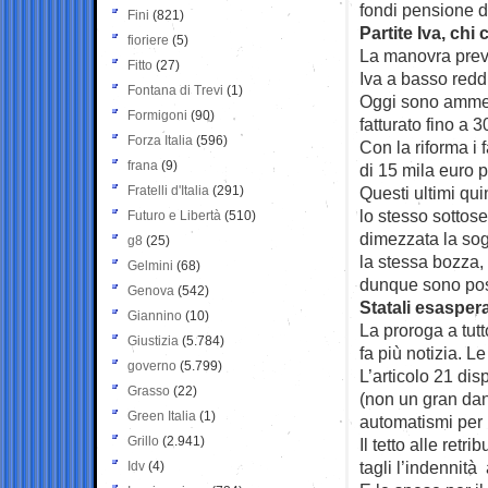
fondi pensione da
Fini
(821)
Partite Iva, chi 
fioriere
(5)
La manovra preve
Fitto
(27)
Iva a basso reddi
Fontana di Trevi
(1)
Oggi sono ammess
Formigoni
(90)
fatturato fino a 3
Forza Italia
(596)
Con la riforma i f
frana
(9)
di 15 mila euro p
Fratelli d'Italia
(291)
Questi ultimi qui
lo stesso sottos
Futuro e Libertà
(510)
dimezzata la sogl
g8
(25)
la stessa bozza, 
Gelmini
(68)
dunque sono poss
Genova
(542)
Statali esaspera
Giannino
(10)
La proroga a tutt
Giustizia
(5.784)
fa più notizia. L
governo
(5.799)
L’articolo 21 dis
Grasso
(22)
(non un gran dann
Green Italia
(1)
automatismi per 
Grillo
(2.941)
Il tetto alle retr
tagli l’indennità 
Idv
(4)