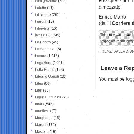
E le spese per i
Immigrazione
(734)
dimezzate.
indulto
(14)
inflazione
(26)
Enrico Marro
Ingroia
(15)
(da “
il Corriere 
Interviste
(16)
This entry was posted 
la casta
(1.394)
responses to this entr
La Destra
(45)
La Sapienza
(5)
«
RENZI DALLA D’U
Lavoro
(1.316)
LegaNord
(2.411)
Leave a Rep
Letta Enrico
(154)
Liberi e Uguali
(10)
You must be
log
Libia
(68)
Libri
(33)
Liguria Futurista
(25)
mafia
(543)
manifesto
(7)
Margherita
(16)
Maroni
(171)
Mastella
(16)