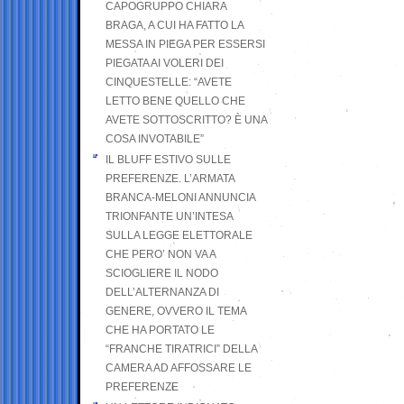
CAPOGRUPPO CHIARA
BRAGA, A CUI HA FATTO LA
MESSA IN PIEGA PER ESSERSI
PIEGATA AI VOLERI DEI
CINQUESTELLE: “AVETE
LETTO BENE QUELLO CHE
AVETE SOTTOSCRITTO? È UNA
COSA INVOTABILE”
IL BLUFF ESTIVO SULLE
PREFERENZE. L’ARMATA
BRANCA-MELONI ANNUNCIA
TRIONFANTE UN’INTESA
SULLA LEGGE ELETTORALE
CHE PERO’ NON VA A
SCIOGLIERE IL NODO
DELL’ALTERNANZA DI
GENERE, OVVERO IL TEMA
CHE HA PORTATO LE
“FRANCHE TIRATRICI” DELLA
CAMERA AD AFFOSSARE LE
PREFERENZE