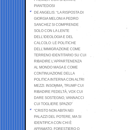
PIANTEDOSI
DE ANGELIS: “LA RISPOSTA DI
GIORGIA MELONI A PEDRO
SANCHEZ SI COMPRENDE
SOLO CON LA LENTE
DELL’IDEOLOGIA E DEL
CALCOLO: LE POLITICHE
DELL’IMMIGRAZIONE COME
TERRENO IDENTITARIO SU CUI
RIBADIRE L’APPARTENENZA
AL MONDO MAGA E COME
CONTINUAZIONE DELLA
POLITICA INTERNA CON ALTRI
MEZZI. INSOMMA, TRUMP CUI
RIBADIRE FEDELTÀ, VOX CUI
DARE SOSTEGNO, VANNACCI
CUI TOGLIERE SPAZIO”
“CRISTO NON ABITA NEI
PALAZZI DEL POTERE, MA SI
IDENTIFICA CON CHI È
AFFAMATO, FORESTIERO O