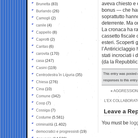
aveva chiesto e 
Brunetta
(83)
bonus — che han
Burlando
(26)
soprattutto hanno
Camogli
(2)
deterrente. Ma or
canile
(4)
La cronaca ha rac
Cappello
(8)
cassetto fiscale
Caprotti
(2)
esteri. Scoperti 
Caritas
(6)
l’Antiriciclaggio
carovita
(170)
stati incrociati i
casa
(247)
(da la Repubblic
Casini
(119)
This entry was posted o
Centrodestra in Liguria
(35)
responses to this entr
Chiesa
(276)
Cina
(10)
«
AGGRESSIONE
Comune
(342)
L’EX COLLABORATO
Coop
(7)
Cossiga
(7)
Leave a Rep
Costume
(5.581)
You must be
log
criminalità
(1.402)
democratici e progressisti
(19)