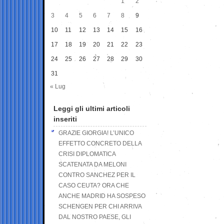
1
2
3
4
5
6
7
8
9
10
11
12
13
14
15
16
17
18
19
20
21
22
23
24
25
26
27
28
29
30
31
« Lug
Leggi gli ultimi articoli
inseriti
GRAZIE GIORGIA! L’UNICO
EFFETTO CONCRETO DELLA
CRISI DIPLOMATICA
SCATENATA DA MELONI
CONTRO SANCHEZ PER IL
CASO CEUTA? ORA CHE
ANCHE MADRID HA SOSPESO
SCHENGEN PER CHI ARRIVA
DAL NOSTRO PAESE, GLI