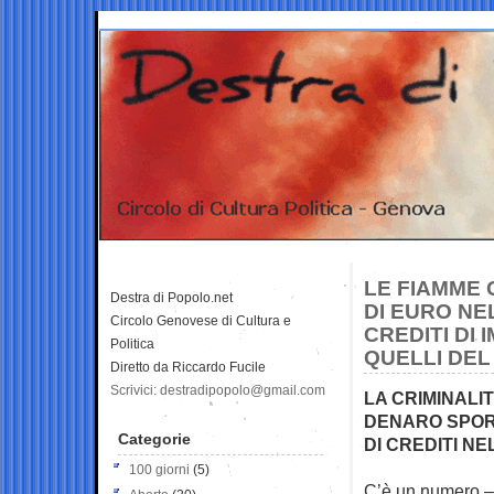
LE FIAMME 
Destra di Popolo.net
DI EURO NE
Circolo Genovese di Cultura e
CREDITI DI
Politica
QUELLI DEL
Diretto da Riccardo Fucile
Scrivici: destradipopolo@gmail.com
LA CRIMINALI
DENARO SPORC
Categorie
DI CREDITI N
100 giorni
(5)
C’è un numero – 7