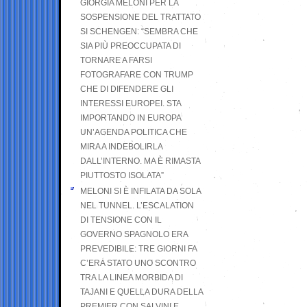
GIORGIA MELONI PER LA
SOSPENSIONE DEL TRATTATO
SI SCHENGEN: “SEMBRA CHE
SIA PIÙ PREOCCUPATA DI
TORNARE A FARSI
FOTOGRAFARE CON TRUMP
CHE DI DIFENDERE GLI
INTERESSI EUROPEI. STA
IMPORTANDO IN EUROPA
UN’AGENDA POLITICA CHE
MIRA A INDEBOLIRLA
DALL’INTERNO. MA È RIMASTA
PIUTTOSTO ISOLATA”
MELONI SI È INFILATA DA SOLA
NEL TUNNEL. L’ESCALATION
DI TENSIONE CON IL
GOVERNO SPAGNOLO ERA
PREVEDIBILE: TRE GIORNI FA
C’ERA STATO UNO SCONTRO
TRA LA LINEA MORBIDA DI
TAJANI E QUELLA DURA DELLA
PREMIER CON SALVINI E