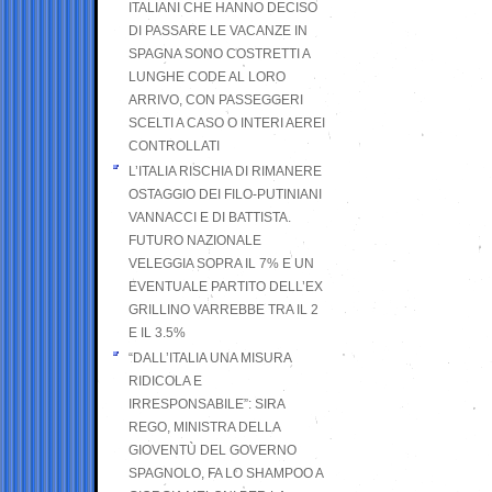
ITALIANI CHE HANNO DECISO
DI PASSARE LE VACANZE IN
SPAGNA SONO COSTRETTI A
LUNGHE CODE AL LORO
ARRIVO, CON PASSEGGERI
SCELTI A CASO O INTERI AEREI
CONTROLLATI
L’ITALIA RISCHIA DI RIMANERE
OSTAGGIO DEI FILO-PUTINIANI
VANNACCI E DI BATTISTA.
FUTURO NAZIONALE
VELEGGIA SOPRA IL 7% E UN
EVENTUALE PARTITO DELL’EX
GRILLINO VARREBBE TRA IL 2
E IL 3.5%
“DALL’ITALIA UNA MISURA
RIDICOLA E
IRRESPONSABILE”: SIRA
REGO, MINISTRA DELLA
GIOVENTÙ DEL GOVERNO
SPAGNOLO, FA LO SHAMPOO A