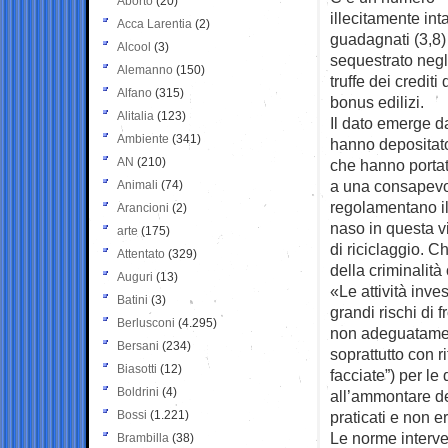
Aborto
(20)
illecitamente inta
Acca Larentia
(2)
guadagnati (3,8)
Alcool
(3)
sequestrato negli
Alemanno
(150)
truffe dei crediti
Alfano
(315)
bonus edilizi.
Alitalia
(123)
Il dato emerge d
Ambiente
(341)
hanno depositato
AN
(210)
che hanno portat
a una consapevol
Animali
(74)
regolamentano il 
Arancioni
(2)
naso in questa vi
arte
(175)
di riciclaggio. 
Attentato
(329)
della criminalità
Auguri
(13)
«Le attività inv
Batini
(3)
grandi rischi di f
Berlusconi
(4.295)
non adeguatament
Bersani
(234)
soprattutto con 
Biasotti
(12)
facciate”) per le 
Boldrini
(4)
all’ammontare de
Bossi
(1.221)
praticati e non 
Le norme interv
Brambilla
(38)