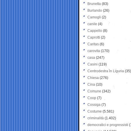
Brunetta
(83)
Burlando
(26)
Camogli
(2)
canile
(4)
Cappello
(8)
Caprotti
(2)
Caritas
(6)
carovita
(170)
casa
(247)
Casini
(119)
Centrodestra in Liguria
(35
Chiesa
(276)
Cina
(10)
Comune
(342)
Coop
(7)
Cossiga
(7)
Costume
(5.581)
criminalità
(1.402)
democratici e progressisti
(