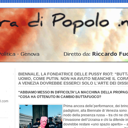
BIENNALE, LA FONDATRICE DELLE PUSSY RIOT: “BU
UOMO, COME PUTIN. NON HA AVUTO NEANCHE IL CORA
A VENEZIA DOVREBBE ESSERCI SOLO L’ARTE DEI DISSI
“ABBIAMO MESSO IN DIFFICOLTA’ LA MACCHINA DELLA PROP
“COSA HA OTTENUTO IN CAMBIO BUTTAFUOCO?
il.com
Prima ancora delle performance, dei brind
padiglioni, alla Biennale di Venezia sono a
nodo della presenza russa – tra chi ne ch
l’invasione dell’Ucraina e chi la difende 
dovrebbe restare «uno spazio aperto» – a