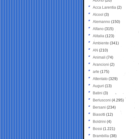
Aborto
(20)
Acca Larentia
(2)
Alcool
(3)
Alemanno
(150)
Alfano
(315)
Alitalia
(123)
Ambiente
(341)
AN
(210)
Animali
(74)
Arancioni
(2)
arte
(175)
Attentato
(329)
Auguri
(13)
Batini
(3)
Berlusconi
(4.295)
Bersani
(234)
Biasotti
(12)
Boldrini
(4)
Bossi
(1.221)
Brambilla
(38)