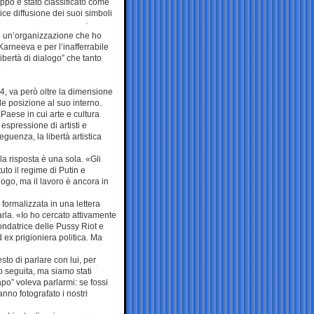
uppo è stato classificato come
ce diffusione dei suoi simboli
o un’organizzazione che ho
Karneeva e per l’inafferrabile
ibertà di dialogo” che tanto
24, va però oltre la dimensione
de posizione al suo interno.
Paese in cui arte e cultura
 espressione di artisti e
eguenza, la libertà artistica
a risposta è una sola. «Gli
uto il regime di Putin e
logo, ma il lavoro è ancora in
formalizzata in una lettera
rarla. «Io ho cercato attivamente
fondatrice delle Pussy Riot e
x prigioniera politica. Ma
sto di parlare con lui, per
o seguita, ma siamo stati
apo” voleva parlarmi: se fossi
nno fotografato i nostri