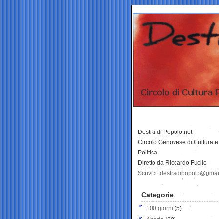
Destra di Popolo.net
Circolo Genovese di Cultura e
Politica
Diretto da Riccardo Fucile
Scrivici: destradipopolo@gma
Categorie
100 giorni
(5)