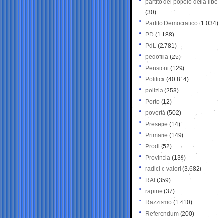
partito del popolo della libe
(30)
Partito Democratico
(1.034)
PD
(1.188)
PdL
(2.781)
pedofilia
(25)
Pensioni
(129)
Politica
(40.814)
polizia
(253)
Porto
(12)
povertà
(502)
Presepe
(14)
Primarie
(149)
Prodi
(52)
Provincia
(139)
radici e valori
(3.682)
RAI
(359)
rapine
(37)
Razzismo
(1.410)
Referendum
(200)