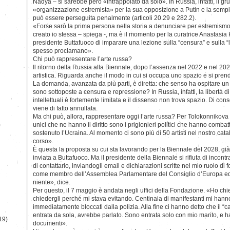
Nadya – si sarebbe però «intrappolato da solo». In Russia, infatti, il gr
«organizzazione estremista» per la sua opposizione a Putin e la sempli
può essere perseguita penalmente (articoli 20.29 e 282.2).
«Forse sarò la prima persona nella storia a denunciare per estremism
creato io stessa – spiega -, ma è il momento per la curatrice Anastasia 
presidente Buttafuoco di imparare una lezione sulla “censura” e sulla “l
spesso proclamano».
Chi può rappresentare l’arte russa?
Il ritorno della Russia alla Biennale, dopo l’assenza nel 2022 e nel 20
artistica. Riguarda anche il modo in cui si occupa uno spazio e si pren
La domanda, avanzata da più parti, è diretta: che senso ha ospitare un 
sono sottoposte a censura e repressione? In Russia, infatti, la libertà di
intellettuali è fortemente limitata e il dissenso non trova spazio. Di cons
viene di fatto annullata.
Ma chi può, allora, rappresentare oggi l’arte russa? Per Tolokonnikova l
)
unici che ne hanno il diritto sono i prigionieri politici che hanno combatt
sostenuto l’Ucraina. Al momento ci sono più di 50 artisti nel nostro cata
corso».
È questa la proposta su cui sta lavorando per la Biennale del 2028, già 
inviata a Buttafuoco. Ma il presidente della Biennale si rifiuta di incont
di contattarlo, inviandogli email e dichiarazioni scritte nel mio ruolo di 
come membro dell’Assemblea Parlamentare del Consiglio d’Europa ed e
niente», dice.
Per questo, il 7 maggio è andata negli uffici della Fondazione. «Ho chie
chiedergli perché mi stava evitando. Centinaia di manifestanti mi hann
immediatamente bloccati dalla polizia. Alla fine ci hanno detto che il “c
entrata da sola, avrebbe parlato. Sono entrata solo con mio marito, e ha
19)
documenti».