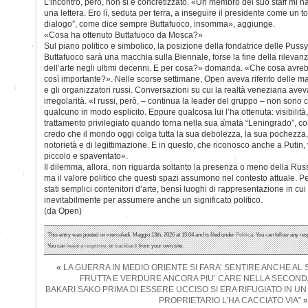
L’incontro, però, non si è concretizzato. «Un membro del suo staff mi h
una lettera. Ero lì, seduta per terra, a inseguire il presidente come un 
dialogo”, come dice sempre Buttafuoco, insomma», aggiunge.
«Cosa ha ottenuto Buttafuoco da Mosca?»
Sul piano politico e simbolico, la posizione della fondatrice delle Pussy 
Buttafuoco sarà una macchia sulla Biennale, forse la fine della rileva
dell’arte negli ultimi decenni. E per cosa?» domanda. «Che cosa avreb
così importante?». Nelle scorse settimane, Open aveva riferito delle m
e gli organizzatori russi. Conversazioni su cui la realtà veneziana aveva
irregolarità. «I russi, però, – continua la leader del gruppo – non sono
qualcuno in modo esplicito. Eppure qualcosa lui l’ha ottenuta: visibilità
trattamento privilegiato quando torna nella sua amata “Leningrado”, co
credo che il mondo oggi colga tutta la sua debolezza, la sua pochezza, g
notorietà e di legittimazione. E in questo, che riconosco anche a Putin
piccolo e spaventato».
Il dilemma, allora, non riguarda soltanto la presenza o meno della Russ
ma il valore politico che questi spazi assumono nel contesto attuale. P
stati semplici contenitori d’arte, bensì luoghi di rappresentazione in cui 
inevitabilmente per assumere anche un significato politico.
(da Open)
This entry was posted on mercoledì, Maggio 13th, 2026 at 15:04 and is filed under
Politica
. You can follow any res
You can
leave a response
, or
trackback
from your own site.
«
LA GUERRA IN MEDIO ORIENTE SI FARA’ SENTIRE ANCHE A
FRUTTA E VERDURE ANCORA PIU’ CARE NELLA SECOND
BAKARI SAKO PRIMA DI ESSERE UCCISO SI ERA RIFUGIATO IN UN 
PROPRIETARIO L’HA CACCIATO VIA”
»