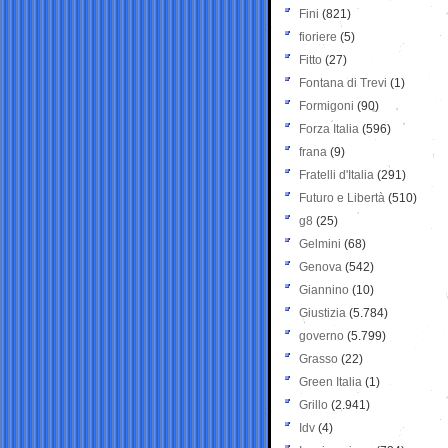
Fini
(821)
fioriere
(5)
Fitto
(27)
Fontana di Trevi
(1)
Formigoni
(90)
Forza Italia
(596)
frana
(9)
Fratelli d'Italia
(291)
Futuro e Libertà
(510)
g8
(25)
Gelmini
(68)
Genova
(542)
Giannino
(10)
Giustizia
(5.784)
governo
(5.799)
Grasso
(22)
Green Italia
(1)
Grillo
(2.941)
Idv
(4)