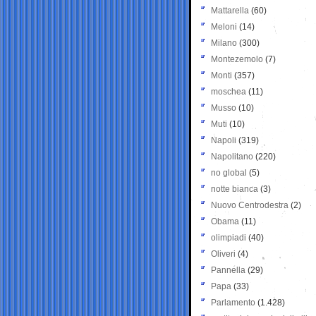
Mattarella
(60)
Meloni
(14)
Milano
(300)
Montezemolo
(7)
Monti
(357)
moschea
(11)
Musso
(10)
Muti
(10)
Napoli
(319)
Napolitano
(220)
no global
(5)
notte bianca
(3)
Nuovo Centrodestra
(2)
Obama
(11)
olimpiadi
(40)
Oliveri
(4)
Pannella
(29)
Papa
(33)
Parlamento
(1.428)