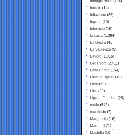
Immigrazione
(734)
indulto
(14)
inflazione
(26)
Ingroia
(15)
Interviste
(16)
la casta
(1.394)
La Destra
(45)
La Sapienza
(5)
Lavoro
(1.316)
LegaNord
(2.411)
Letta Enrico
(154)
Liberi e Uguali
(10)
Libia
(68)
Libri
(33)
Liguria Futurista
(25)
mafia
(543)
manifesto
(7)
Margherita
(16)
Maroni
(171)
Mastella
(16)