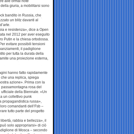
re alle ormai note
 della giuria, a mobilitarsi sono
rock bandito in Russia, che
zato un blitz davanti al
d’arte.
bia e resistenza», dice a Open
rata nel 2012 per aver eseguito
ro Putin e la chiesa ortodossa.
Per evitare possibili tensioni
anziamenti, il padiglione
ito per tutta la durata della
ramite una proiezione esterna,
agini hanno fatto rapidamente
ù che una replica, spiega
a nostra azione». Prima con la
ici passamontagna rosa del
 ufficiale della Biennale. «Un
da un collettivo punk
na propagandistica russa»,
loro comandanti dell’Fsb –
are tutto parte del progetto
ibertà, rabbia e bellezza», il
«può solo appropriarsi» di ciò
adiglione di Mosca – secondo