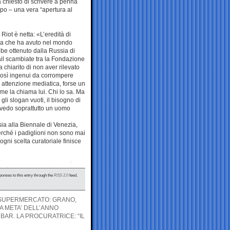
a chiesto di scrivere a penna
topo – una vera “apertura al
Riot è netta: «L’eredità di
nza che ha avuto nel mondo
be ottenuto dalla Russia di
ail scambiate tra la Fondazione
 chiarito di non aver rilevato
 così ingenui da corrompere
, attenzione mediatica, forse un
me la chiama lui. Chi lo sa. Ma
li slogan vuoti, il bisogno di
, vedo soprattutto un uomo
ia alla Biennale di Venezia,
erché i padiglioni non sono mai
ogni scelta curatoriale finisce
ponses to this entry through the
RSS 2.0
feed.
L SUPERMERCATO: GRANO,
A META’ DELL’ANNO
BAR. LA PROCURATRICE: “IL