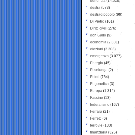
denuncia
(14.528)
destra
(573)
destradipopolo
(99)
Di Pietro
(101)
Diritti civili
(276)
don Gallo
(9)
economia
(2.331)
elezioni
(3.303)
emergenza
(3.077)
Energia
(45)
Esselunga
(2)
Esteri
(784)
Eugenetica
(3)
Europa
(1.314)
Fassino
(13)
federalismo
(167)
Ferrara
(21)
Ferretti
(6)
ferrovie
(133)
finanziaria
(325)