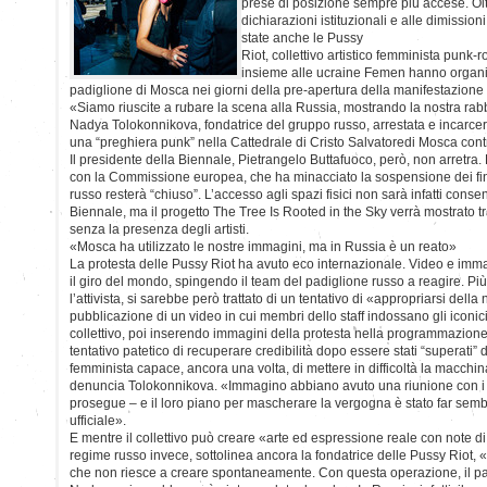
prese di posizione sempre più accese. Olt
dichiarazioni istituzionali e alle dimissioni
state anche le Pussy
Riot, collettivo artistico femminista punk-
insieme alle ucraine Femen hanno organiz
padiglione di Mosca nei giorni della pre-apertura della manifestazione 
«Siamo riuscite a rubare la scena alla Russia, mostrando la nostra rab
Nadya Tolokonnikova, fondatrice del gruppo russo, arrestata e incarce
una “preghiera punk” nella Cattedrale di Cristo Salvatoredi Mosca cont
Il presidente della Biennale, Pietrangelo Buttafuoco, però, non arretra. 
con la Commissione europea, che ha minacciato la sospensione dei fin
russo resterà “chiuso”. L’accesso agli spazi fisici non sarà infatti consent
Biennale, ma il progetto The Tree Is Rooted in the Sky verrà mostrato t
senza la presenza degli artisti.
«Mosca ha utilizzato le nostre immagini, ma in Russia è un reato»
La protesta delle Pussy Riot ha avuto eco internazionale. Video e imm
il giro del mondo, spingendo il team del padiglione russo a reagire. Pi
l’attivista, si sarebbe però trattato di un tentativo di «appropriarsi dell
pubblicazione di un video in cui membri dello staff indossano gli icon
collettivo, poi inserendo immagini della protesta nella programmazione
tentativo patetico di recuperare credibilità dopo essere stati “superati” 
femminista capace, ancora una volta, di mettere in difficoltà la macchi
denuncia Tolokonnikova. «Immagino abbiano avuto una riunione con i 
prosegue – e il loro piano per mascherare la vergogna è stato far sembr
ufficiale».
E mentre il collettivo può creare «arte ed espressione reale con note di l
regime russo invece, sottolinea ancora la fondatrice delle Pussy Riot, 
che non riesce a creare spontaneamente. Con questa operazione, il p