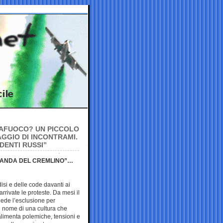
TTAFUOCO? UN PICCOLO
GGIO DI INCONTRAMI.
DENTI RUSSI”
AGANDA DEL CREMLINO”…
isi e delle code davanti ai
rrivate le proteste. Da mesi il
iede l’esclusione per
in nome di una cultura che
limenta polemiche, tensioni e