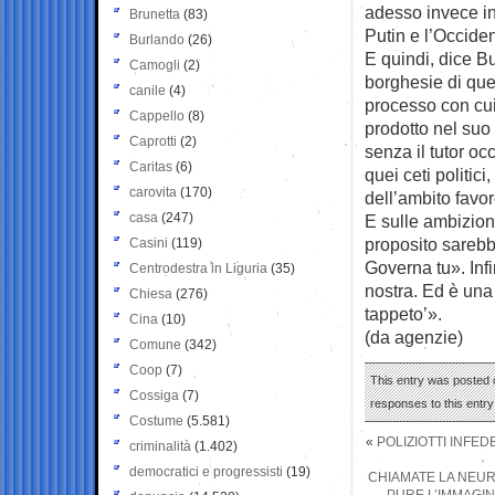
adesso invece in
Brunetta
(83)
Putin e l’Occide
Burlando
(26)
E quindi, dice B
Camogli
(2)
borghesie di que
canile
(4)
processo con cui 
Cappello
(8)
prodotto nel suo
Caprotti
(2)
senza il tutor oc
Caritas
(6)
quei ceti politic
carovita
(170)
dell’ambito favo
casa
(247)
E sulle ambizioni
proposito sarebbe
Casini
(119)
Governa tu». Infi
Centrodestra in Liguria
(35)
nostra. Ed è una 
Chiesa
(276)
tappeto’».
Cina
(10)
(da agenzie)
Comune
(342)
Coop
(7)
This entry was posted 
Cossiga
(7)
responses to this entr
Costume
(5.581)
«
POLIZIOTTI INFED
criminalità
(1.402)
democratici e progressisti
(19)
CHIAMATE LA NEUR
PURE L’IMMAGIN