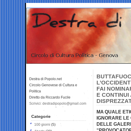
BUTTAFUOC
Destra di Popolo.net
L’OCCIDENTE
Circolo Genovese di Cultura e
FAI NOMINA
Politica
E CONTINUI
Diretto da Riccardo Fucile
DISPREZZA
Scrivici: destradipopolo@gmail.com
MA QUALE ETIC
Categorie
IGNORARE LE C
DELLE GALERE
100 giorni
(5)
“PROVOCATORE”