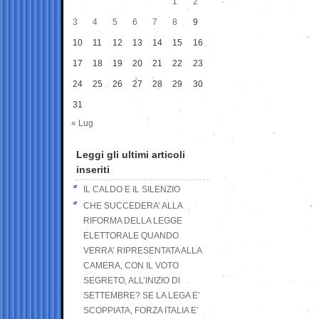
1
2
3
4
5
6
7
8
9
10
11
12
13
14
15
16
17
18
19
20
21
22
23
24
25
26
27
28
29
30
31
« Lug
Leggi gli ultimi articoli
inseriti
IL CALDO E IL SILENZIO
CHE SUCCEDERA’ ALLA
RIFORMA DELLA LEGGE
ELETTORALE QUANDO
VERRA’ RIPRESENTATA ALLA
CAMERA, CON IL VOTO
SEGRETO, ALL’INIZIO DI
SETTEMBRE? SE LA LEGA E’
SCOPPIATA, FORZA ITALIA E’