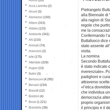
Aborto
(20)
Acca Larentia
(2)
Pietrangelo Butt
Alcool
(3)
alla
Biennale di
Alemanno
(150)
alla ragion di Sta
Alfano
(315)
regole che purtr
Alitalia
(123)
me la consacrazio
Ambiente
(341)
Confermando l’ami
AN
(210)
Buttafuoco dice 
stato assente all
Animali
(74)
visita.
Arancioni
(2)
La nomina
arte
(175)
Secondo Buttafuo
Attentato
(329)
è stato indicato 
Auguri
(13)
riverenziale». Po
Batini
(3)
padiglioni e cur
Berlusconi
(4.295)
attraverso scelt
Bersani
(234)
«l’etica dovrebb
Biasotti
(12)
che individua un
Boldrini
(4)
democrazia alter
Bossi
(1.221)
proprio organism
il principio e il
Brambilla
(38)