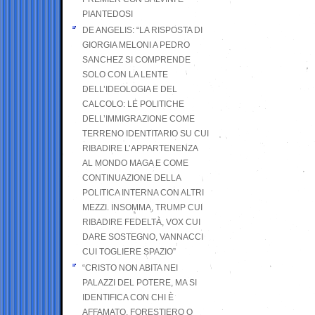
PIANTEDOSI
DE ANGELIS: “LA RISPOSTA DI
GIORGIA MELONI A PEDRO
SANCHEZ SI COMPRENDE
SOLO CON LA LENTE
DELL’IDEOLOGIA E DEL
CALCOLO: LE POLITICHE
DELL’IMMIGRAZIONE COME
TERRENO IDENTITARIO SU CUI
RIBADIRE L’APPARTENENZA
AL MONDO MAGA E COME
CONTINUAZIONE DELLA
POLITICA INTERNA CON ALTRI
MEZZI. INSOMMA, TRUMP CUI
RIBADIRE FEDELTÀ, VOX CUI
DARE SOSTEGNO, VANNACCI
CUI TOGLIERE SPAZIO”
“CRISTO NON ABITA NEI
PALAZZI DEL POTERE, MA SI
IDENTIFICA CON CHI È
AFFAMATO, FORESTIERO O