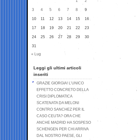
1
2
3
4
5
6
7
8
9
10
11
12
13
14
15
16
17
18
19
20
21
22
23
24
25
26
27
28
29
30
31
« Lug
Leggi gli ultimi articoli
inseriti
GRAZIE GIORGIA! L’UNICO
EFFETTO CONCRETO DELLA
CRISI DIPLOMATICA
SCATENATA DA MELONI
CONTRO SANCHEZ PER IL
CASO CEUTA? ORA CHE
ANCHE MADRID HA SOSPESO
SCHENGEN PER CHI ARRIVA
DAL NOSTRO PAESE, GLI