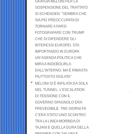
GIORGIA MELONI PER LA
SOSPENSIONE DEL TRATTATO
SI SCHENGEN: “SEMBRA CHE
SIA PIÙ PREOCCUPATA DI
TORNARE A FARSI
FOTOGRAFARE CON TRUMP
CHE DI DIFENDERE GLI
INTERESSI EUROPEI. STA
IMPORTANDO IN EUROPA
UN’AGENDA POLITICA CHE
MIRA A INDEBOLIRLA
DALL’INTERNO. MA È RIMASTA
PIUTTOSTO ISOLATA”
MELONI SI È INFILATA DA SOLA
NEL TUNNEL. L’ESCALATION
DI TENSIONE CON IL
GOVERNO SPAGNOLO ERA
PREVEDIBILE: TRE GIORNI FA
C’ERA STATO UNO SCONTRO
TRA LA LINEA MORBIDA DI
TAJANI E QUELLA DURA DELLA
PREMIER CON SALVINI E