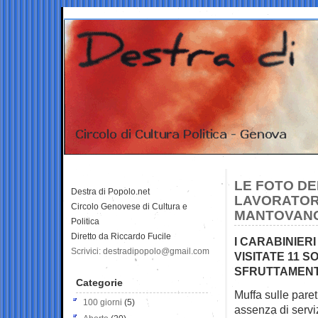
LE FOTO DE
Destra di Popolo.net
LAVORATORI
Circolo Genovese di Cultura e
MANTOVAN
Politica
Diretto da Riccardo Fucile
I CARABINIER
Scrivici: destradipopolo@gmail.com
VISITATE 11 
SFRUTTAMENTO
Categorie
Muffa sulle pare
100 giorni
(5)
assenza di servi