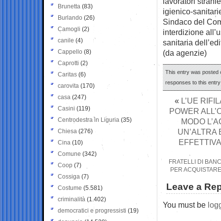
lavoratori strani
Brunetta
(83)
igienico-sanitarie
Burlando
(26)
Sindaco del Com
Camogli
(2)
interdizione all’u
canile
(4)
sanitaria dell’edi
Cappello
(8)
(da agenzie)
Caprotti
(2)
This entry was posted 
Caritas
(6)
responses to this entr
carovita
(170)
casa
(247)
«
L’UE RIF
Casini
(119)
POWER ALL’O
Centrodestra in Liguria
(35)
MODO L’AC
UN’ALTRA 
Chiesa
(276)
EFFETTIVA
Cina
(10)
Comune
(342)
FRATELLI DI BAN
Coop
(7)
PER ACQUISTARE 
Cossiga
(7)
Leave a Rep
Costume
(5.581)
criminalità
(1.402)
You must be
log
democratici e progressisti
(19)