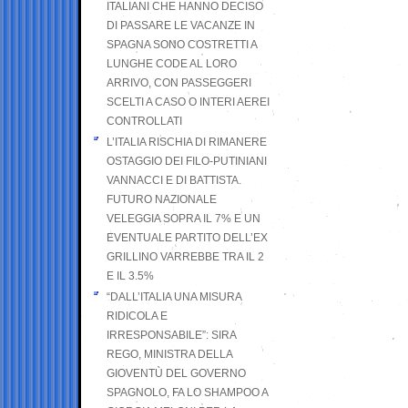
ITALIANI CHE HANNO DECISO
DI PASSARE LE VACANZE IN
SPAGNA SONO COSTRETTI A
LUNGHE CODE AL LORO
ARRIVO, CON PASSEGGERI
SCELTI A CASO O INTERI AEREI
CONTROLLATI
L’ITALIA RISCHIA DI RIMANERE
OSTAGGIO DEI FILO-PUTINIANI
VANNACCI E DI BATTISTA.
FUTURO NAZIONALE
VELEGGIA SOPRA IL 7% E UN
EVENTUALE PARTITO DELL’EX
GRILLINO VARREBBE TRA IL 2
E IL 3.5%
“DALL’ITALIA UNA MISURA
RIDICOLA E
IRRESPONSABILE”: SIRA
REGO, MINISTRA DELLA
GIOVENTÙ DEL GOVERNO
SPAGNOLO, FA LO SHAMPOO A