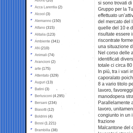
Aborto
(20)
si sono trovati d
Acca Larentia
(2)
Gruppo per la Tu
Alcool
(3)
effettuato un’atti
Alemanno
(150)
del mercato del l
quelle del 10 e 
Alfano
(315)
risultate essere i
Alitalia
(123)
riscontrate forme
Ambiente
(341)
una situazione d
AN
(210)
Nel corso delle at
Animali
(74)
identificati dive
Arancioni
(2)
totale ci circa 80
arte
(175)
In più, tra i vari
Attentato
(329)
caporalato poich
Auguri
(13)
8 a vario titolo p
Batini
(3)
lavoro, favoregg
manodopera stran
Berlusconi
(4.295)
Parallelamente a t
Bersani
(234)
lavoro, unitamen
Biasotti
(12)
congiunto in un 
Boldrini
(4)
frazione
Bossi
(1.221)
Malcantone del 
Brambilla
(38)