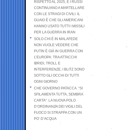
RISPETTO AL 2025, E I RUSSI
CONTINUANO A MARTELLARE
CON LE STRAGI DI CIVILI. IL
GUAIO È CHE GLI AMERICANI
HANNO USATO TUTTI I MISSILI
PER LA GUERRA IN IRAN
SOLO CHI È IN MALAFEDE
NON VUOLE VEDERE CHE
PUTIN È GIÀ IN GUERRA CON
L’EUROPA: TRA ATTACCHI
IBRIDI, TROLL E
INTERFERENZE, I BLITZ SONO
SOTTO GLI OCCHI DI TUTTI
OGNI GIORNO
CHE GOVERNO PATACCA. “SI
SFILAMENTA TUTTA, SEMBRA
CARTA”. LA NUOVA POLO
D’ORDINANZA DEI VIGILI DEL
FUOCO SI STRAPPA CON UN
PO’ D’ACQUA