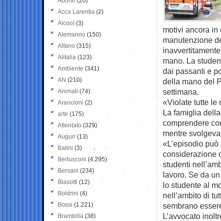
Aborto
(20)
Acca Larentia
(2)
Alcool
(3)
motivi ancora in
Alemanno
(150)
manutenzione del
Alfano
(315)
inavvertitamente
Alitalia
(123)
mano. La student
Ambiente
(341)
dai passanti e po
AN
(210)
della mano del P
settimana.
Animali
(74)
«Violate tutte le
Arancioni
(2)
La famiglia del
arte
(175)
comprendere come
Attentato
(329)
mentre svolgeva l
Auguri
(13)
«L’episodio può 
Batini
(3)
considerazione 
Berlusconi
(4.295)
studenti nell’amb
Bersani
(234)
lavoro. Se da un 
Biasotti
(12)
lo studente al m
Boldrini
(4)
nell’ambito di tu
Bossi
(1.221)
sembrano essere s
L’avvocato inoltr
Brambilla
(38)