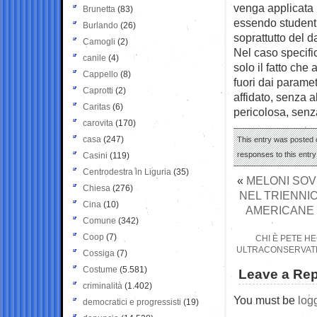
venga applicata 
Brunetta
(83)
essendo studenti,
Burlando
(26)
soprattutto del d
Camogli
(2)
Nel caso specifi
canile
(4)
solo il fatto che
Cappello
(8)
fuori dai paramet
Caprotti
(2)
affidato, senza 
Caritas
(6)
pericolosa, sen
carovita
(170)
casa
(247)
This entry was posted o
responses to this entr
Casini
(119)
Centrodestra in Liguria
(35)
«
MELONI SOV
Chiesa
(276)
NEL TRIENNI
Cina
(10)
AMERICANE 
Comune
(342)
Coop
(7)
CHI È PETE H
ULTRACONSERVATRI
Cossiga
(7)
Costume
(5.581)
Leave a Rep
criminalità
(1.402)
You must be
log
democratici e progressisti
(19)