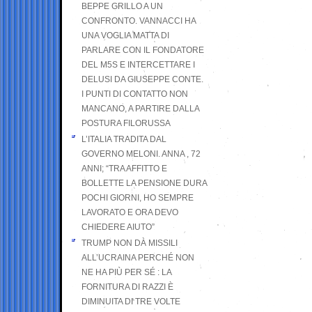
BEPPE GRILLO A UN
CONFRONTO. VANNACCI HA
UNA VOGLIA MATTA DI
PARLARE CON IL FONDATORE
DEL M5S E INTERCETTARE I
DELUSI DA GIUSEPPE CONTE.
I PUNTI DI CONTATTO NON
MANCANO, A PARTIRE DALLA
POSTURA FILORUSSA
L’ITALIA TRADITA DAL
GOVERNO MELONI. ANNA , 72
ANNI; “TRA AFFITTO E
BOLLETTE LA PENSIONE DURA
POCHI GIORNI, HO SEMPRE
LAVORATO E ORA DEVO
CHIEDERE AIUTO”
TRUMP NON DÀ MISSILI
ALL’UCRAINA PERCHÉ NON
NE HA PIÙ PER SÉ : LA
FORNITURA DI RAZZI È
DIMINUITA DI TRE VOLTE