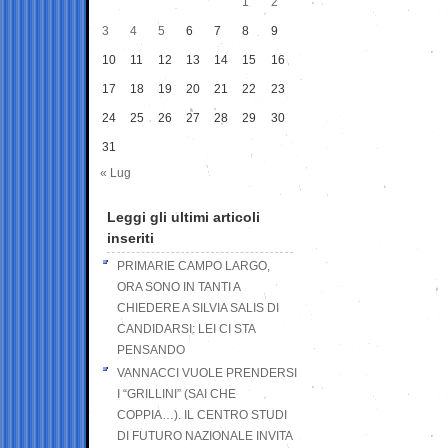
1
2
3
4
5
6
7
8
9
10
11
12
13
14
15
16
17
18
19
20
21
22
23
24
25
26
27
28
29
30
31
« Lug
Leggi gli ultimi articoli
inseriti
PRIMARIE CAMPO LARGO,
ORA SONO IN TANTI A
CHIEDERE A SILVIA SALIS DI
CANDIDARSI: LEI CI STA
PENSANDO
VANNACCI VUOLE PRENDERSI
I “GRILLINI” (SAI CHE
COPPIA…). IL CENTRO STUDI
DI FUTURO NAZIONALE INVITA