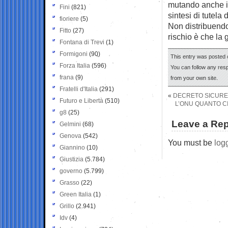
mutando anche in
Fini
(821)
sintesi di tutela 
fioriere
(5)
Non distribuendo 
Fitto
(27)
rischio è che la 
Fontana di Trevi
(1)
Formigoni
(90)
This entry was posted 
Forza Italia
(596)
You can follow any res
frana
(9)
from your own site.
Fratelli d'Italia
(291)
«
DECRETO SICUREZZ
Futuro e Libertà
(510)
L’ONU QUANTO CI
g8
(25)
Leave a Rep
Gelmini
(68)
Genova
(542)
You must be
log
Giannino
(10)
Giustizia
(5.784)
governo
(5.799)
Grasso
(22)
Green Italia
(1)
Grillo
(2.941)
Idv
(4)