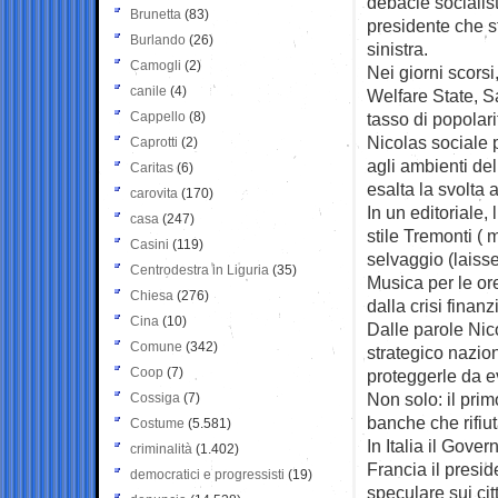
debacle socialist
Brunetta
(83)
presidente che st
Burlando
(26)
sinistra.
Camogli
(2)
Nei giorni scorsi
canile
(4)
Welfare State, S
Cappello
(8)
tasso di popolar
Nicolas sociale p
Caprotti
(2)
agli ambienti del
Caritas
(6)
esalta la svolta a
carovita
(170)
In un editoriale,
casa
(247)
stile Tremonti ( 
Casini
(119)
selvaggio (laisse
Centrodestra in Liguria
(35)
Musica per le ore
Chiesa
(276)
dalla crisi finanz
Cina
(10)
Dalle parole Nico
Comune
(342)
strategico nazio
Coop
(7)
proteggerle da ev
Non solo: il prim
Cossiga
(7)
banche che rifiut
Costume
(5.581)
In Italia il Gove
criminalità
(1.402)
Francia il presid
democratici e progressisti
(19)
speculare sui cit