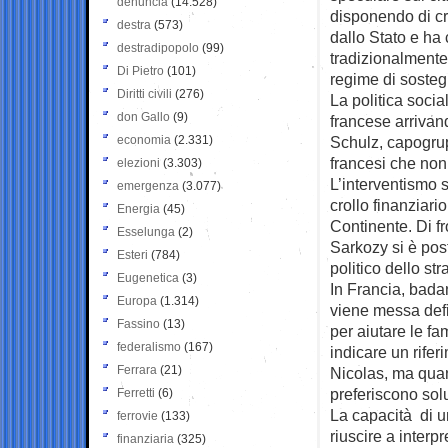
denuncia
(14.528)
disponendo di cr
destra
(573)
dallo Stato e ha 
destradipopolo
(99)
tradizionalmente
Di Pietro
(101)
regime di soste
Diritti civili
(276)
La politica soci
don Gallo
(9)
francese arrivan
economia
(2.331)
Schulz, capogrupp
francesi che non
elezioni
(3.303)
L’interventismo s
emergenza
(3.077)
crollo finanziari
Energia
(45)
Continente. Di fr
Esselunga
(2)
Sarkozy si è pos
Esteri
(784)
politico dello s
Eugenetica
(3)
In Francia, bada
Europa
(1.314)
viene messa defi
Fassino
(13)
per aiutare le fa
federalismo
(167)
indicare un rife
Ferrara
(21)
Nicolas, ma quand
preferiscono sol
Ferretti
(6)
La capacità di un
ferrovie
(133)
riuscire a interp
finanziaria
(325)