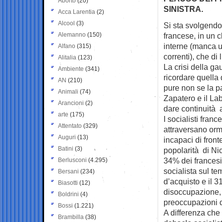
Aborto
(20)
SINISTRA.
Acca Larentia
(2)
Alcool
(3)
Si sta svolgendo 
Alemanno
(150)
francese, in
un cl
interne (manca un
Alfano
(315)
correnti), che di
Alitalia
(123)
La crisi della g
Ambiente
(341)
ricordare quella 
AN
(210)
pure non se la p
Animali
(74)
Zapatero e il La
Arancioni
(2)
dare continuità al
arte
(175)
I socialisti france
Attentato
(329)
attraversano orm
Auguri
(13)
incapaci di front
Batini
(3)
popolarità di Nic
34% dei francesi 
Berlusconi
(4.295)
socialista sul te
Bersani
(234)
d’acquisto e il 31
Biasotti
(12)
disoccupazione, 
Boldrini
(4)
preoccupazioni d
Bossi
(1.221)
A differenza che 
Brambilla
(38)