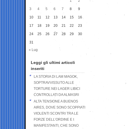
1
2
3
4
5
6
7
8
9
10
11
12
13
14
15
16
17
18
19
20
21
22
23
24
25
26
27
28
29
30
31
« Lug
Leggi gli ultimi articoli
inseriti
LA STORIA DI LAM MAGOK,
SOPTRAVVISSUTO ALLE
TORTURE NEI LAGER LIBICI
CONTROLLATI DA ALMASRI
ALTA TENSIONE A BUENOS
AIRES, DOVE SONO SCOPPIATI
VIOLENTI SCONTRI TRA LE
FORZE DELL’ORDINE E I
MANIFESTANTI, CHE SONO