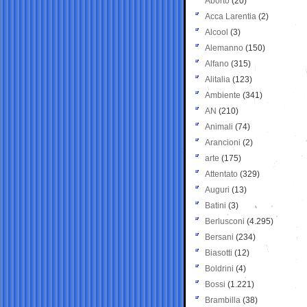
Aborto
(20)
Acca Larentia
(2)
Alcool
(3)
Alemanno
(150)
Alfano
(315)
Alitalia
(123)
Ambiente
(341)
AN
(210)
Animali
(74)
Arancioni
(2)
arte
(175)
Attentato
(329)
Auguri
(13)
Batini
(3)
Berlusconi
(4.295)
Bersani
(234)
Biasotti
(12)
Boldrini
(4)
Bossi
(1.221)
Brambilla
(38)