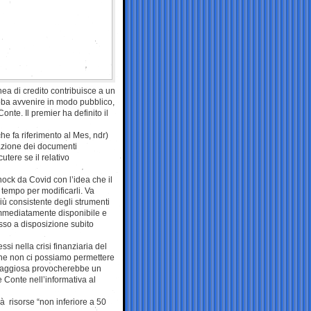
ea di credito contribuisce a un
ebba avvenire in modo pubblico,
onte. Il premier ha definito il
he fa riferimento al Mes, ndr)
azione dei documenti
utere se il relativo
hock da Covid con l’idea che il
tempo per modificarli. Va
iù consistente degli strumenti
 immediatamente disponibile e
sso a disposizione subito
si nella crisi finanziaria del
che non ci possiamo permettere
coraggiosa provocherebbe un
 Conte nell’informativa al
à risorse “non inferiore a 50