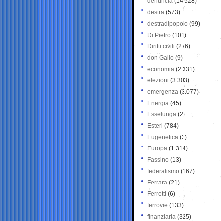
denuncia
(14.528)
destra
(573)
destradipopolo
(99)
Di Pietro
(101)
Diritti civili
(276)
don Gallo
(9)
economia
(2.331)
elezioni
(3.303)
emergenza
(3.077)
Energia
(45)
Esselunga
(2)
Esteri
(784)
Eugenetica
(3)
Europa
(1.314)
Fassino
(13)
federalismo
(167)
Ferrara
(21)
Ferretti
(6)
ferrovie
(133)
finanziaria
(325)