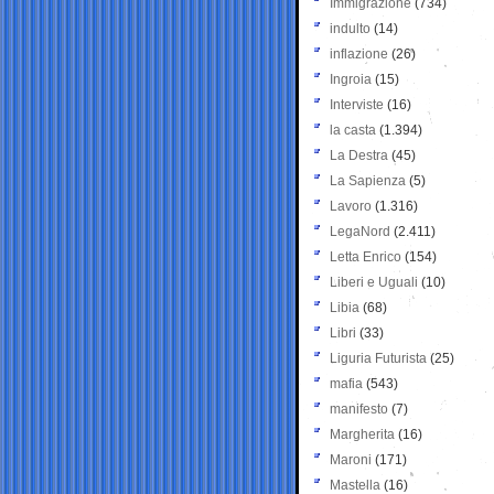
Immigrazione
(734)
indulto
(14)
inflazione
(26)
Ingroia
(15)
Interviste
(16)
la casta
(1.394)
La Destra
(45)
La Sapienza
(5)
Lavoro
(1.316)
LegaNord
(2.411)
Letta Enrico
(154)
Liberi e Uguali
(10)
Libia
(68)
Libri
(33)
Liguria Futurista
(25)
mafia
(543)
manifesto
(7)
Margherita
(16)
Maroni
(171)
Mastella
(16)