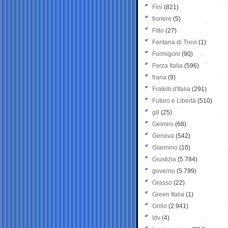
Fini
(821)
fioriere
(5)
Fitto
(27)
Fontana di Trevi
(1)
Formigoni
(90)
Forza Italia
(596)
frana
(9)
Fratelli d'Italia
(291)
Futuro e Libertà
(510)
g8
(25)
Gelmini
(68)
Genova
(542)
Giannino
(10)
Giustizia
(5.784)
governo
(5.799)
Grasso
(22)
Green Italia
(1)
Grillo
(2.941)
Idv
(4)