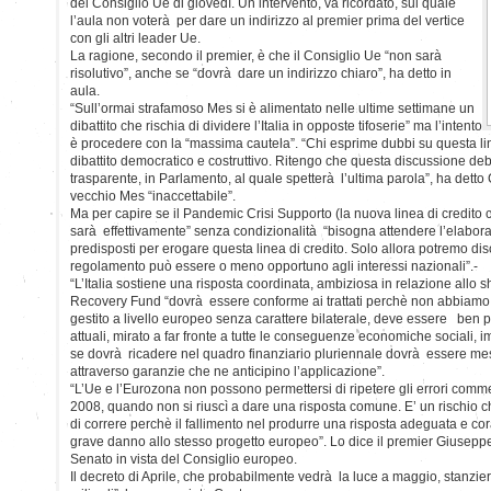
del Consiglio Ue di giovedì. Un intervento, va ricordato, sul quale
l’aula non voterà per dare un indirizzo al premier prima del vertice
con gli altri leader Ue.
La ragione, secondo il premier, è che il Consiglio Ue “non sarà
risolutivo”, anche se “dovrà dare un indirizzo chiaro”, ha detto in
aula.
“Sull’ormai strafamoso Mes si è alimentato nelle ultime settimane un
dibattito che rischia di dividere l’Italia in opposte tifoserie” ma l’intento
è procedere con la “massima cautela”. “Chi esprime dubbi su questa lin
dibattito democratico e costruttivo. Ritengo che questa discussione d
trasparente, in Parlamento, al quale spetterà l’ultima parola”, ha detto C
vecchio Mes “inaccettabile”.
Ma per capire se il Pandemic Crisi Supporto (la nuova linea di credito c
sarà effettivamente” senza condizionalità “bisogna attendere l’elabor
predisposti per erogare questa linea di credito. Solo allora potremo disc
regolamento può essere o meno opportuno agli interessi nazionali”.-
“L’Italia sostiene una risposta coordinata, ambiziosa in relazione allo s
Recovery Fund “dovrà essere conforme ai trattati perchè non abbiamo 
gestito a livello europeo senza carattere bilaterale, deve essere ben p
attuali, mirato a far fronte a tutte le conseguenze economiche sociali,
se dovrà ricadere nel quadro finanziario pluriennale dovrà essere me
attraverso garanzie che ne anticipino l’applicazione”.
“L’Ue e l’Eurozona non possono permettersi di ripetere gli errori commes
2008, quando non si riuscì a dare una risposta comune. E’ un rischio 
di correre perchè il fallimento nel produrre una risposta adeguata e 
grave danno allo stesso progetto europeo”. Lo dice il premier Giuseppe
Senato in vista del Consiglio europeo.
Il decreto di Aprile, che probabilmente vedrà la luce a maggio, stanzier