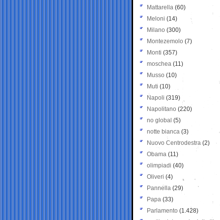
Mattarella
(60)
Meloni
(14)
Milano
(300)
Montezemolo
(7)
Monti
(357)
moschea
(11)
Musso
(10)
Muti
(10)
Napoli
(319)
Napolitano
(220)
no global
(5)
notte bianca
(3)
Nuovo Centrodestra
(2)
Obama
(11)
olimpiadi
(40)
Oliveri
(4)
Pannella
(29)
Papa
(33)
Parlamento
(1.428)