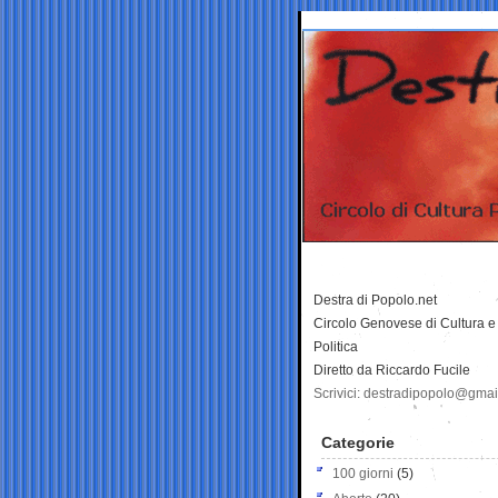
Destra di Popolo.net
Circolo Genovese di Cultura e
Politica
Diretto da Riccardo Fucile
Scrivici: destradipopolo@gma
Categorie
100 giorni
(5)