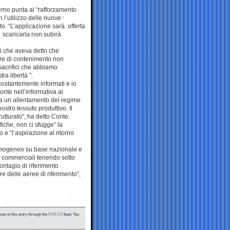
erno punta al “rafforzamento
n l’utilizzo delle nuove
to. “L’applicazione sarà offerta
à scaricarla non subirà
ri che aveva detto che
sure di contenimento non
sacrifici che abbiamo
ra libertà ”.
ostantemente informati e io
onte nell’informativa al
a un allentamento del regime
nostro tessuto produttivo. Il
tturato”, ha detto Conte.
iche, non ci sfugge” la
o e “l’aspirazione al ritorno
omogeneo su base nazionale e
he commerciali tenendo sotto
contagio di riferimento
e delle aeree di riferimento”,
ses to this entry through the
RSS 2.0
feed. You