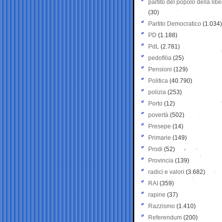
partito del popolo della libe
(30)
Partito Democratico
(1.034)
PD
(1.188)
PdL
(2.781)
pedofilia
(25)
Pensioni
(129)
Politica
(40.790)
polizia
(253)
Porto
(12)
povertà
(502)
Presepe
(14)
Primarie
(149)
Prodi
(52)
Provincia
(139)
radici e valori
(3.682)
RAI
(359)
rapine
(37)
Razzismo
(1.410)
Referendum
(200)