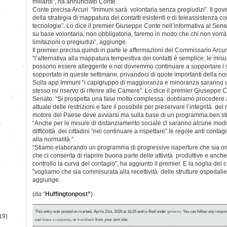
miliardi”, ha annunciato Conte.
Conte precisa Arcuri: “Immuni sarà volontaria senza pregiudizi”. Il gov
della strategia di mappatura dei contatti esistenti e di teleassistenza co
tecnologie”. Lo dice il premier Giuseppe Conte nell’informativa al Sena
su base volontaria, non obbligatoria, faremo in modo che chi non vorr
limitazioni o pregiudizi”, aggiunge.
Il premier precisa quindi in parte le affermazioni del Commissario Arcu
“l’alternativa alla mappatura tempestiva dei contatti è semplice: le mi
possono essere alleggerite e noi dovremmo continuare a sopportare i 
sopportato in queste settimane, privandoci di quote importanti della nost
Sulla app Immuni “i capigruppo di maggioranza e minoranza saranno c
stesso mi riservo di riferire alle Camere”. Lo dice il premier Giuseppe C
Senato. “Si prospetta una fase molto complessa: dobbiamo procedere 
attuale delle restrizioni e fare il possibile per preservare l’integrità del 
motore del Paese deve avviarsi ma sulla base di un programma ben stru
)
“Anche per le misure di distanziamento sociale ci saranno alcune modif
difficoltà dei cittadini “nel continuare a rispettare” le regole anti contagi
alla normalità ”.
“Stiamo elaborando un programma di progressive riaperture che sia 
che ci consenta di riaprire buona parte delle attività produttive e anc
controllo la curva del contagio”, ha aggiunto il premier. E la soglia del 
“vogliamo che sia commisurata alla recettività delle strutture ospedalier
aggiunge.
(da “
Huffingtonpost”
)
This entry was posted on martedì, Aprile 21st, 2020 at 16:26 and is filed under
governo
. You can follow any respon
19)
can
leave a response
, or
trackback
from your own site.