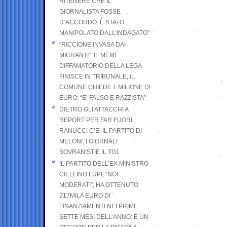
RITENERE CHE IL
GIORNALISTA FOSSE
D’ACCORDO. È STATO
MANIPOLATO DALL’INDAGATO”
“RICCIONE INVASA DAI
MIGRANTI”: IL MEME
DIFFAMATORIO DELLA LEGA
FINISCE IN TRIBUNALE, iL
COMUNE CHIEDE 1 MILIONE DI
EURO: “E’ FALSO E RAZZISTA”
DIETRO GLI ATTACCHI A
REPORT PER FAR FUORI
RANUCCI C’E’ IL PARTITO DI
MELONI, I GIORNALI
SOVRANISTIE IL TG1
IL PARTITO DELL’EX MINISTRO
CIELLINO LUPI, “NOI
MODERATI”, HA OTTENUTO
217MILA EURO DI
FINANZIAMENTI NEI PRIMI
SETTE MESI DELL’ANNO: È UN