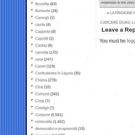
responses to this entr
Brunetta
(83)
Burlando
(26)
«
LA PRIGIONE N
Camogli
(2)
CARCERE DURO, LA
canile
(4)
Leave a Rep
Cappello
(8)
Caprotti
(2)
You must be
log
Caritas
(6)
carovita
(170)
casa
(247)
Casini
(119)
Centrodestra in Liguria
(35)
Chiesa
(276)
Cina
(10)
Comune
(342)
Coop
(7)
Cossiga
(7)
Costume
(5.581)
criminalità
(1.402)
democratici e progressisti
(19)