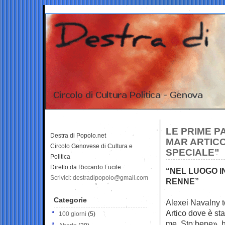
LE PRIME P
Destra di Popolo.net
MAR ARTICO
Circolo Genovese di Cultura e
SPECIALE”
Politica
Diretto da Riccardo Fucile
“NEL LUOGO I
Scrivici: destradipopolo@gmail.com
RENNE”
Categorie
Alexei Navalny t
Artico dove è sta
100 giorni
(5)
me. Sto bene», h