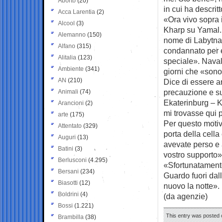
Aborto
(20)
in cui ha descrit
Acca Larentia
(2)
«Ora vivo sopra i
Alcool
(3)
Kharp su Yamal. L
Alemanno
(150)
nome di Labytnan
Alfano
(315)
condannato per 
Alitalia
(123)
speciale». Naval
Ambiente
(341)
giorni che «sono
AN
(210)
Dice di essere ar
precauzione e su
Animali
(74)
Ekaterinburg – K
Arancioni
(2)
mi trovasse qui 
arte
(175)
Per questo motiv
Attentato
(329)
porta della cella
Auguri
(13)
avevate perso e a
Batini
(3)
vostro supporto»,
Berlusconi
(4.295)
«Sfortunatamente
Bersani
(234)
Guardo fuori dall
Biasotti
(12)
nuovo la notte».
Boldrini
(4)
(da agenzie)
Bossi
(1.221)
This entry was posted 
Brambilla
(38)