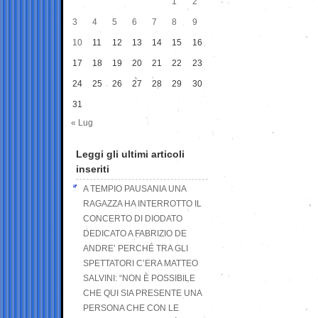
1
2
3
4
5
6
7
8
9
10
11
12
13
14
15
16
17
18
19
20
21
22
23
24
25
26
27
28
29
30
31
« Lug
Leggi gli ultimi articoli
inseriti
A TEMPIO PAUSANIA UNA
RAGAZZA HA INTERROTTO IL
CONCERTO DI DIODATO
DEDICATO A FABRIZIO DE
ANDRE’ PERCHÉ TRA GLI
SPETTATORI C’ERA MATTEO
SALVINI: “NON È POSSIBILE
CHE QUI SIA PRESENTE UNA
PERSONA CHE CON LE