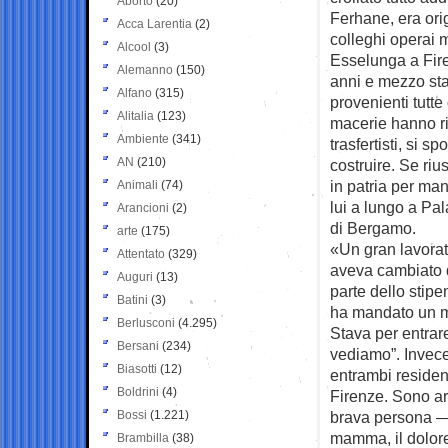
Aborto
(20)
Ferhane, era ori
Acca Larentia
(2)
colleghi operai m
Alcool
(3)
Esselunga a Fire
Alemanno
(150)
anni e mezzo stav
Alfano
(315)
provenienti tutte
Alitalia
(123)
macerie hanno ri
Ambiente
(341)
trasfertisti, si s
AN
(210)
costruire. Se ri
in patria per ma
Animali
(74)
lui a lungo a Pa
Arancioni
(2)
di Bergamo.
arte
(175)
«Un gran lavorat
Attentato
(329)
aveva cambiato d
Auguri
(13)
parte dello stipe
Batini
(3)
ha mandato un m
Berlusconi
(4.295)
Stava per entrare
Bersani
(234)
vediamo”. Invece 
Biasotti
(12)
entrambi resident
Boldrini
(4)
Firenze. Sono arr
Bossi
(1.221)
brava persona —
mamma, il dolore
Brambilla
(38)