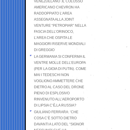
VENEZUELANO .IL COLOSSO
AMERICANO CHEVRON HA
RADDOPPIATO L’AREA
ASSEGNATA ALLA JOINT
VENTURE “PETROPIAR” NELLA
FASCIA DELL’ORINOCO,
L’AREA CHE OSPITA LE
MAGGIORI RISERVE MONDIALI
DI GREGGIO
LA GERMANIA SI CONFERMA IL
VENTRE MOLLE DELL’EUROPA
(PER LA GIOIA DI PUTIN). COME
MAI I TEDESCHI NON
VOGLIONO AMMETTERE CHE
DIETRO AL CASO DEL DRONE
PIENO DI ESPLOSIVO
RINVENUTO ALL’AEROPORTO
DI LIPSIA C’È LA RUSSIA?
GIULIANO FERRARA: ’CHE
COSA C’È SOTTO DIETRO
DAVANTI A LATO DEL “SIGNOR