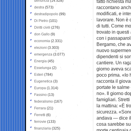
denuncia
(14.528)
fatto richiesta m
raccontano anch
destra
(573)
modificati, e inte
destradipopolo
(99)
lavorare. Non è 
Di Pietro
(101)
di tutti. Come mo
Diritti civili
(276)
trovato in questi
don Gallo
(9)
con i passaparol
economia
(2.331)
Bergamo, che ave
elezioni
(3.303)
nuovo supermerca
emergenza
(3.077)
dipendenti si son
Energia
(45)
cantiere. Un rag
Esselunga
(2)
giorno aveva sca
poco prima. «Io 
Esteri
(784)
racconta il giov
Eugenetica
(3)
portate le salme
Europa
(1.314)
no». Il giorno do
Fassino
(13)
famigliari. Strett
federalismo
(167)
la mattina: «È tro
Ferrara
(21)
sicurezza. «Sono
Ferretti
(6)
andava — dice il
ferrovie
(133)
cosa sarebbe suc
finanziaria
(325)
morte centinaia 