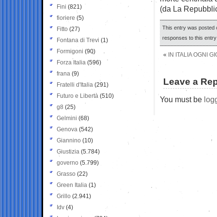
Fini
(821)
(da La Repubbli
fioriere
(5)
This entry was posted 
Fitto
(27)
responses to this entr
Fontana di Trevi
(1)
Formigoni
(90)
«
IN ITALIA OGNI
Forza Italia
(596)
frana
(9)
Leave a Rep
Fratelli d'Italia
(291)
Futuro e Libertà
(510)
You must be
log
g8
(25)
Gelmini
(68)
Genova
(542)
Giannino
(10)
Giustizia
(5.784)
governo
(5.799)
Grasso
(22)
Green Italia
(1)
Grillo
(2.941)
Idv
(4)