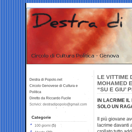
LE VITTIME
Destra di Popolo.net
MOHAMED E 
Circolo Genovese di Cultura e
“SU E GIU’ 
Politica
Diretto da Riccardo Fucile
IN LACRIME I
Scrivici: destradipopolo@gmail.com
SOLO UN RAG
Categorie
Il più giovane a
lacrime davanti a
100 giorni
(5)
crollato tutto 