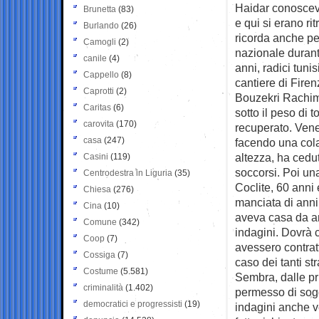
Haidar conoscev
Brunetta
(83)
e qui si erano rit
Burlando
(26)
ricorda anche per
Camogli
(2)
nazionale durant
canile
(4)
anni, radici tuni
Cappello
(8)
cantiere di Firen
Caprotti
(2)
Bouzekri Rachimi,
Caritas
(6)
sotto il peso di 
carovita
(170)
recuperato. Vener
casa
(247)
facendo una cola
altezza, ha ceduto
Casini
(119)
soccorsi. Poi una
Centrodestra in Liguria
(35)
Coclite, 60 anni 
Chiesa
(276)
manciata di anni
Cina
(10)
aveva casa da an
Comune
(342)
indagini. Dovrà ca
Coop
(7)
avessero contra
Cossiga
(7)
caso dei tanti st
Costume
(5.581)
Sembra, dalle pr
criminalità
(1.402)
permesso di sogg
democratici e progressisti
(19)
indagini anche v