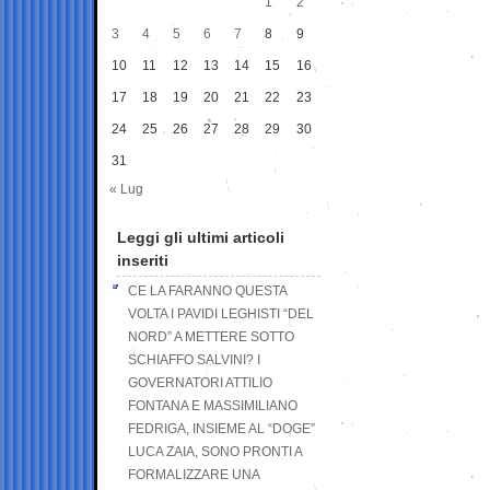
1
2
3
4
5
6
7
8
9
10
11
12
13
14
15
16
17
18
19
20
21
22
23
24
25
26
27
28
29
30
31
« Lug
Leggi gli ultimi articoli
inseriti
CE LA FARANNO QUESTA
VOLTA I PAVIDI LEGHISTI “DEL
NORD” A METTERE SOTTO
SCHIAFFO SALVINI? I
GOVERNATORI ATTILIO
FONTANA E MASSIMILIANO
FEDRIGA, INSIEME AL “DOGE”
LUCA ZAIA, SONO PRONTI A
FORMALIZZARE UNA