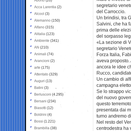
Aborto
(20)
segretario veneto
Acca Larentia
(2)
del Carroccio.
Alcool
(3)
Un brindisi, tra
Alemanno
(150)
Salvini, che ha fa
Alfano
(315)
prima delle elez
Alitalia
(123)
del sorpasso legh
Ambiente
(341)
«La sezione di V
AN
(210)
segretario Venet
Forza Italia, Fab
Animali
(74)
aveva proposto. A
Arancioni
(2)
ancora le idee c
arte
(175)
Rucco, candidato 
Attentato
(329)
Un cambio di alfi
Auguri
(13)
campagna eletto
Batini
(3)
Se lo strappo vic
Berlusconi
(4.295)
del nuovo governo
Bersani
(234)
questo terremoto
Biasotti
(12)
presentata dai m
Boldrini
(4)
turno andremo d
Bossi
(1.221)
Nel resto del Ven
centrodestra ha 
Brambilla
(38)