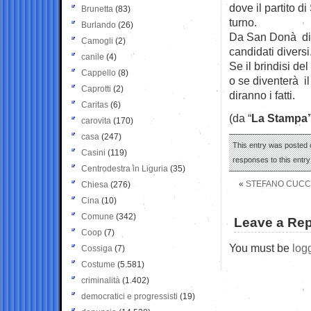
dove il partito d
Brunetta
(83)
turno.
Burlando
(26)
Da San Donà di P
Camogli
(2)
candidati diversi
canile
(4)
Se il brindisi de
Cappello
(8)
o se diventerà il
Caprotti
(2)
diranno i fatti.
Caritas
(6)
(da “
La Stampa”
carovita
(170)
casa
(247)
This entry was posted o
Casini
(119)
responses to this entr
Centrodestra in Liguria
(35)
«
STEFANO CUCCHI
Chiesa
(276)
Cina
(10)
Comune
(342)
Leave a Rep
Coop
(7)
You must be
log
Cossiga
(7)
Costume
(5.581)
criminalità
(1.402)
democratici e progressisti
(19)