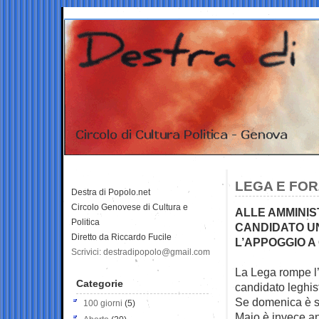
LEGA E FOR
Destra di Popolo.net
Circolo Genovese di Cultura e
ALLE AMMINIST
Politica
CANDIDATO UNI
Diretto da Riccardo Fucile
L’APPOGGIO A
Scrivici: destradipopolo@gmail.com
La Lega rompe l’
Categorie
candidato leghis
Se domenica è sal
100 giorni
(5)
Maio è invece and