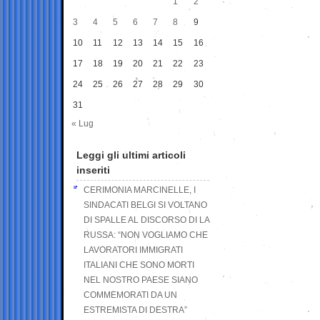
1
2
3
4
5
6
7
8
9
10
11
12
13
14
15
16
17
18
19
20
21
22
23
24
25
26
27
28
29
30
31
« Lug
Leggi gli ultimi articoli
inseriti
CERIMONIA MARCINELLE, I
SINDACATI BELGI SI VOLTANO
DI SPALLE AL DISCORSO DI LA
RUSSA: “NON VOGLIAMO CHE
LAVORATORI IMMIGRATI
ITALIANI CHE SONO MORTI
NEL NOSTRO PAESE SIANO
COMMEMORATI DA UN
ESTREMISTA DI DESTRA”