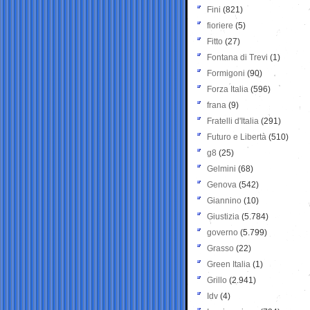
Fini
(821)
fioriere
(5)
Fitto
(27)
Fontana di Trevi
(1)
Formigoni
(90)
Forza Italia
(596)
frana
(9)
Fratelli d'Italia
(291)
Futuro e Libertà
(510)
g8
(25)
Gelmini
(68)
Genova
(542)
Giannino
(10)
Giustizia
(5.784)
governo
(5.799)
Grasso
(22)
Green Italia
(1)
Grillo
(2.941)
Idv
(4)