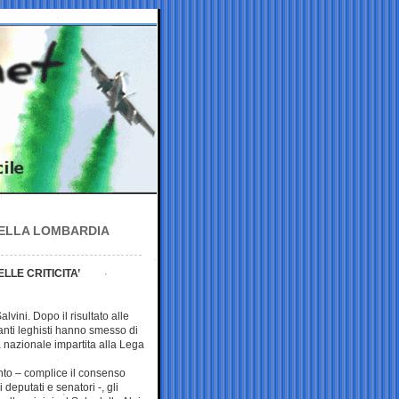
 DELLA LOMBARDIA
LE CRITICITA’
lvini. Dopo il risultato alle
tanti leghisti hanno smesso di
 nazionale impartita alla Lega
nto – complice il consenso
i deputati e senatori -, gli