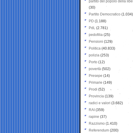
partito del popolo della libe
(30)
Partito Democratico
(1.034)
PD
(1.188)
PdL
(2.781)
pedofilia
(25)
Pensioni
(129)
Politica
(40.833)
polizia
(253)
Porto
(12)
povertà
(502)
Presepe
(14)
Primarie
(149)
Prodi
(52)
Provincia
(139)
radici e valori
(3.682)
RAI
(359)
rapine
(37)
Razzismo
(1.410)
Referendum
(200)