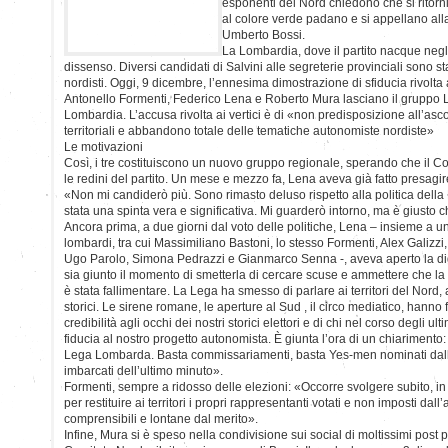
esponenti del Nord chiedono che si ritorni a
al colore verde padano e si appellano alla
Umberto Bossi.
La Lombardia, dove il partito nacque negli 
dissenso. Diversi candidati di Salvini alle segreterie provinciali sono stat
nordisti. Oggi, 9 dicembre, l’ennesima dimostrazione di sfiducia rivolta a
Antonello Formenti, Federico Lena e Roberto Mura lasciano il gruppo 
Lombardia. L’accusa rivolta ai vertici è di «non predisposizione all’ascol
territoriali e abbandono totale delle tematiche autonomiste nordiste»
Le motivazioni
Così, i tre costituiscono un nuovo gruppo regionale, sperando che il C
le redini del partito. Un mese e mezzo fa, Lena aveva già fatto presagi
«Non mi candiderò più. Sono rimasto deluso rispetto alla politica della
stata una spinta vera e significativa. Mi guarderò intorno, ma è giusto 
Ancora prima, a due giorni dal voto delle politiche, Lena – insieme a una
lombardi, tra cui Massimiliano Bastoni, lo stesso Formenti, Alex Galizzi
Ugo Parolo, Simona Pedrazzi e Gianmarco Senna -, aveva aperto la d
sia giunto il momento di smetterla di cercare scuse e ammettere che la 
è stata fallimentare. La Lega ha smesso di parlare ai territori del Nord, ai
storici. Le sirene romane, le aperture al Sud , il circo mediatico, hanno 
credibilità agli occhi dei nostri storici elettori e di chi nel corso degli ul
fiducia al nostro progetto autonomista. È giunta l’ora di un chiarimento:
Lega Lombarda. Basta commissariamenti, basta Yes-men nominati dall’a
imbarcati dell’ultimo minuto».
Formenti, sempre a ridosso delle elezioni: «Occorre svolgere subito, in
per restituire ai territori i propri rappresentanti votati e non imposti dal
comprensibili e lontane dal merito».
Infine, Mura si è speso nella condivisione sui social di moltissimi post p