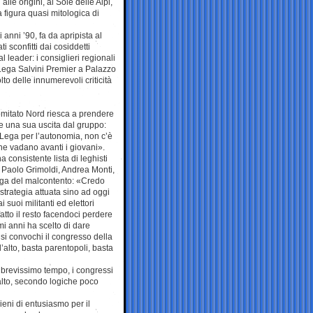
lle origini, al Sole delle Alpi,
 figura quasi mitologica di
anni ’90, fa da apripista al
i sconfitti dai cosiddetti
l leader: i consiglieri regionali
Lega Salvini Premier a Palazzo
to delle innumerevoli criticità
omitato Nord riesca a prendere
re una sua uscita dal gruppo:
 Lega per l’autonomia, non c’è
che vadano avanti i giovani».
 consistente lista di leghisti
, Paolo Grimoldi, Andrea Monti,
iga del malcontento: «Credo
strategia attuata sino ad oggi
 suoi militanti ed elettori
fatto il resto facendoci perdere
timi anni ha scelto di dare
 si convochi il congresso della
lto, basta parentopoli, basta
 brevissimo tempo, i congressi
l’alto, secondo logiche poco
ieni di entusiasmo per il