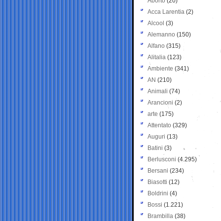
Aborto
(20)
Acca Larentia
(2)
Alcool
(3)
Alemanno
(150)
Alfano
(315)
Alitalia
(123)
Ambiente
(341)
AN
(210)
Animali
(74)
Arancioni
(2)
arte
(175)
Attentato
(329)
Auguri
(13)
Batini
(3)
Berlusconi
(4.295)
Bersani
(234)
Biasotti
(12)
Boldrini
(4)
Bossi
(1.221)
Brambilla
(38)