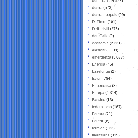
denuncia
(14.528)
destra
(573)
destradipopolo
(99)
Di Pietro
(101)
Diritti civili
(276)
don Gallo
(9)
economia
(2.331)
elezioni
(3.303)
emergenza
(3.077)
Energia
(45)
Esselunga
(2)
Esteri
(784)
Eugenetica
(3)
Europa
(1.314)
Fassino
(13)
federalismo
(167)
Ferrara
(21)
Ferretti
(6)
ferrovie
(133)
finanziaria
(325)