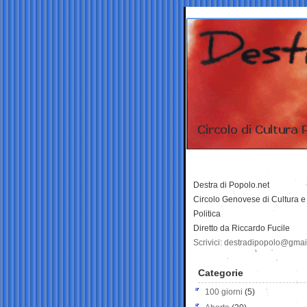
Destra di Popolo.net
Circolo Genovese di Cultura e
Politica
Diretto da Riccardo Fucile
Scrivici: destradipopolo@gma
Categorie
100 giorni
(5)