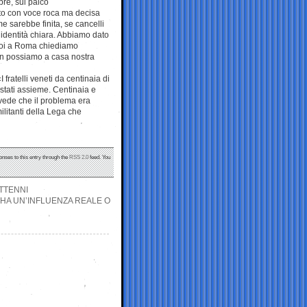
bre, sul palco
to con voce roca ma decisa
e sarebbe finita, se cancelli
 identità chiara. Abbiamo dato
 Noi a Roma chiediamo
on possiamo a casa nostra
 fratelli veneti da centinaia di
stati assieme. Centinaia e
 vede che il problema era
ilitanti della Lega che
onses to this entry through the
RSS 2.0
feed. You
TTENNI
 HA UN’INFLUENZA REALE O