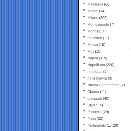
Mattarella
(60)
Meloni
(14)
Milano
(300)
Montezemolo
(7)
Monti
(357)
moschea
(11)
Musso
(10)
Muti
(10)
Napoli
(319)
Napolitano
(220)
no global
(5)
notte bianca
(3)
Nuovo Centrodestra
(2)
Obama
(11)
olimpiadi
(40)
Oliveri
(4)
Pannella
(29)
Papa
(33)
Parlamento
(1.428)