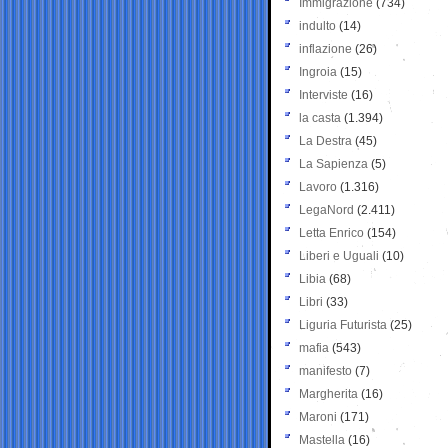
Immigrazione
(734)
indulto
(14)
inflazione
(26)
Ingroia
(15)
Interviste
(16)
la casta
(1.394)
La Destra
(45)
La Sapienza
(5)
Lavoro
(1.316)
LegaNord
(2.411)
Letta Enrico
(154)
Liberi e Uguali
(10)
Libia
(68)
Libri
(33)
Liguria Futurista
(25)
mafia
(543)
manifesto
(7)
Margherita
(16)
Maroni
(171)
Mastella
(16)