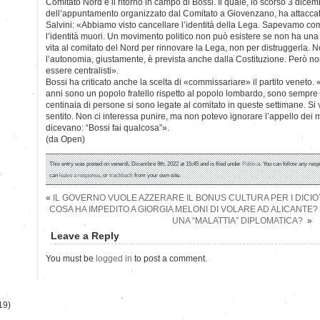
Comitato Nord e il ritorno in campo di Bossi. Il quale, lo scorso 3 dicem
dell’appuntamento organizzato dal Comitato a Giovenzano, ha attacca
Salvini: «Abbiamo visto cancellare l’identità della Lega. Sapevamo com
l’identità muori. Un movimento politico non può esistere se non ha una
vita al comitato del Nord per rinnovare la Lega, non per distruggerla.
l’autonomia, giustamente, è prevista anche dalla Costituzione. Però n
essere centralisti».
Bossi ha criticato anche la scelta di «commissariare» il partito veneto. «I
anni sono un popolo fratello rispetto al popolo lombardo, sono sempre 
centinaia di persone si sono legate al comitato in queste settimane. Si
sentito. Non ci interessa punire, ma non potevo ignorare l’appello dei m
dicevano: “Bossi fai qualcosa”».
(da Open)
This entry was posted on venerdì, Dicembre 9th, 2022 at 15:45 and is filed under
Politica
. You can follow any resp
)
can
leave a response
, or
trackback
from your own site.
«
IL GOVERNO VUOLE AZZERARE IL BONUS CULTURA PER I DICIO
COSA HA IMPEDITO A GIORGIA MELONI DI VOLARE AD ALICANTE?
UNA “MALATTIA” DIPLOMATICA?
»
Leave a Reply
You must be
logged in
to post a comment.
19)