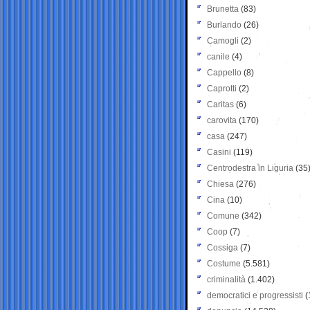
Brunetta
(83)
Burlando
(26)
Camogli
(2)
canile
(4)
Cappello
(8)
Caprotti
(2)
Caritas
(6)
carovita
(170)
casa
(247)
Casini
(119)
Centrodestra in Liguria
(35
Chiesa
(276)
Cina
(10)
Comune
(342)
Coop
(7)
Cossiga
(7)
Costume
(5.581)
criminalità
(1.402)
democratici e progressisti
(