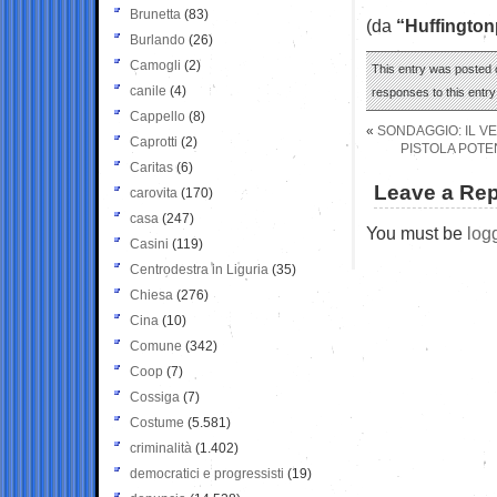
Brunetta
(83)
(da
“Huffington
Burlando
(26)
Camogli
(2)
This entry was posted o
canile
(4)
responses to this entr
Cappello
(8)
«
SONDAGGIO: IL VE
Caprotti
(2)
PISTOLA POTE
Caritas
(6)
Leave a Rep
carovita
(170)
casa
(247)
You must be
log
Casini
(119)
Centrodestra in Liguria
(35)
Chiesa
(276)
Cina
(10)
Comune
(342)
Coop
(7)
Cossiga
(7)
Costume
(5.581)
criminalità
(1.402)
democratici e progressisti
(19)