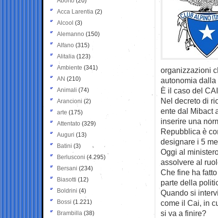
Aborto
(20)
Acca Larentia
(2)
Alcool
(3)
Alemanno
(150)
Alfano
(315)
Alitalia
(123)
Ambiente
(341)
organizzazioni c
AN
(210)
autonomia dalla p
È il caso del CAI
Animali
(74)
Nel decreto di r
Arancioni
(2)
ente dal Mibact a
arte
(175)
inserire una nor
Attentato
(329)
Repubblica è co
Auguri
(13)
designare i 5 me
Batini
(3)
Oggi al minister
Berlusconi
(4.295)
assolvere al ruol
Bersani
(234)
Che fine ha fatto
Biasotti
(12)
parte della polit
Boldrini
(4)
Quando si interv
Bossi
(1.221)
come il Cai, in cu
si va a finire?
Brambilla
(38)