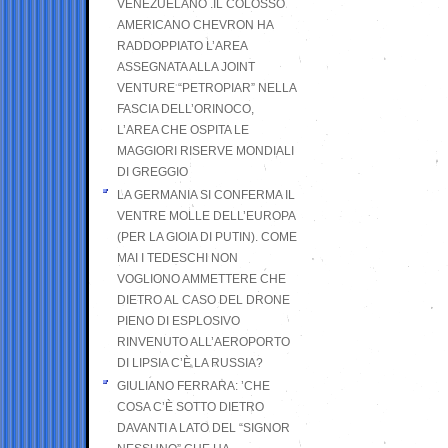
VENEZUELANO .IL COLOSSO
AMERICANO CHEVRON HA
RADDOPPIATO L’AREA
ASSEGNATA ALLA JOINT
VENTURE “PETROPIAR” NELLA
FASCIA DELL’ORINOCO,
L’AREA CHE OSPITA LE
MAGGIORI RISERVE MONDIALI
DI GREGGIO
LA GERMANIA SI CONFERMA IL
VENTRE MOLLE DELL’EUROPA
(PER LA GIOIA DI PUTIN). COME
MAI I TEDESCHI NON
VOGLIONO AMMETTERE CHE
DIETRO AL CASO DEL DRONE
PIENO DI ESPLOSIVO
RINVENUTO ALL’AEROPORTO
DI LIPSIA C’È LA RUSSIA?
GIULIANO FERRARA: ’CHE
COSA C’È SOTTO DIETRO
DAVANTI A LATO DEL “SIGNOR