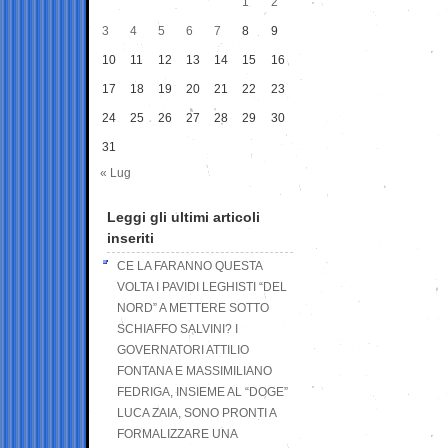
1
2
3
4
5
6
7
8
9
10
11
12
13
14
15
16
17
18
19
20
21
22
23
24
25
26
27
28
29
30
31
« Lug
Leggi gli ultimi articoli
inseriti
CE LA FARANNO QUESTA
VOLTA I PAVIDI LEGHISTI “DEL
NORD” A METTERE SOTTO
SCHIAFFO SALVINI? I
GOVERNATORI ATTILIO
FONTANA E MASSIMILIANO
FEDRIGA, INSIEME AL “DOGE”
LUCA ZAIA, SONO PRONTI A
FORMALIZZARE UNA