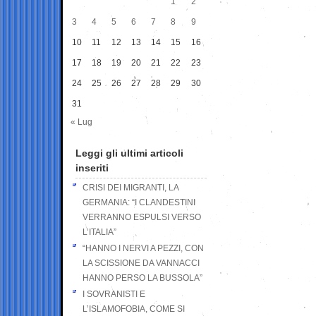
1
2
3
4
5
6
7
8
9
10
11
12
13
14
15
16
17
18
19
20
21
22
23
24
25
26
27
28
29
30
31
« Lug
Leggi gli ultimi articoli
inseriti
CRISI DEI MIGRANTI, LA
GERMANIA: “I CLANDESTINI
VERRANNO ESPULSI VERSO
L’ITALIA”
“HANNO I NERVI A PEZZI, CON
LA SCISSIONE DA VANNACCI
HANNO PERSO LA BUSSOLA”
I SOVRANISTI E
L’ISLAMOFOBIA, COME SI