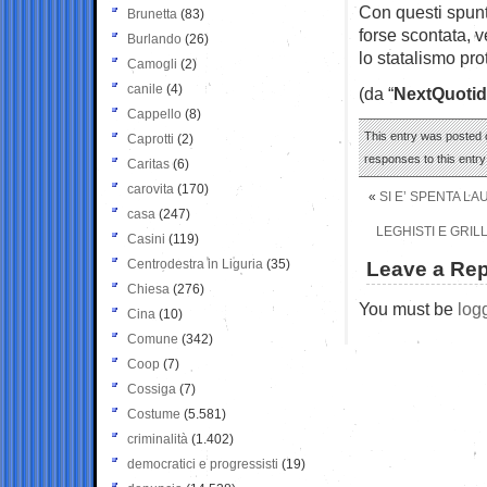
Con questi spunti
Brunetta
(83)
forse scontata, v
Burlando
(26)
lo statalismo prot
Camogli
(2)
canile
(4)
(da “
NextQuotid
Cappello
(8)
This entry was posted o
Caprotti
(2)
responses to this entr
Caritas
(6)
carovita
(170)
«
SI E’ SPENTA L
casa
(247)
LEGHISTI E GRIL
Casini
(119)
Centrodestra in Liguria
(35)
Leave a Rep
Chiesa
(276)
You must be
log
Cina
(10)
Comune
(342)
Coop
(7)
Cossiga
(7)
Costume
(5.581)
criminalità
(1.402)
democratici e progressisti
(19)