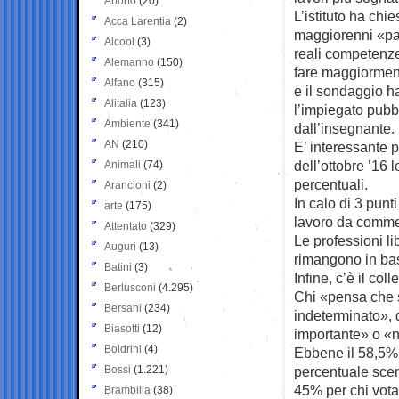
Aborto
(20)
L’istituto ha chi
Acca Larentia
(2)
maggiorenni «pa
Alcool
(3)
reali competenze
Alemanno
(150)
fare maggiorment
Alfano
(315)
e il sondaggio ha
Alitalia
(123)
l’impiegato pubb
Ambiente
(341)
dall’insegnante.
AN
(210)
E’ interessante 
dell’ottobre ’16 
Animali
(74)
percentuali.
Arancioni
(2)
In calo di 3 punt
arte
(175)
lavoro da commer
Attentato
(329)
Le professioni l
Auguri
(13)
rimangono in bas
Batini
(3)
Infine, c’è il co
Berlusconi
(4.295)
Chi «pensa che s
Bersani
(234)
indeterminato», d
Biasotti
(12)
importante» o «no
Boldrini
(4)
Ebbene il 58,5% d
Bossi
(1.221)
percentuale scend
45% per chi vota 
Brambilla
(38)