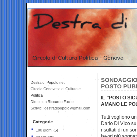
SONDAGGIO: 
Destra di Popolo.net
POSTO PUB
Circolo Genovese di Cultura e
Politica
IL “POSTO SI
Diretto da Riccardo Fucile
AMANO LE PO
Scrivici: destradipopolo@gmail.com
Tutti vogliono un
Categorie
Dario Di Vico sul
risultati di un s
100 giorni
(5)
lavori più sognati