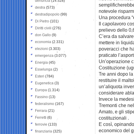
denuncia
(14.528)
semplificherebbe
destra
(573)
notevole risparmi
destradipopolo
(99)
Una procedura “e
Di Pietro
(101)
Il capolavoro co
Diritti civili
(276)
prelievo dello 0,
don Gallo
(9)
C’era da salvare
economia
(2.331)
mettere in liquida
poveracci che han
elezioni
(3.303)
praticato l’asport
emergenza
(3.077)
Un’operazione cl
Energia
(45)
Costituzione (ugu
Esselunga
(2)
Tre anni dopo la 
Esteri
(784)
restituire il mal
Eugenetica
(3)
un’aliquota inver
Europa
(1.314)
considerare abla
Fassino
(13)
Invece la medesi
federalismo
(167)
Tremonti che nel 
Ferrara
(21)
Amato, e gli stip
costituzionali .
Ferretti
(6)
E così, opinando 
ferrovie
(133)
economico del gi
finanziaria
(325)