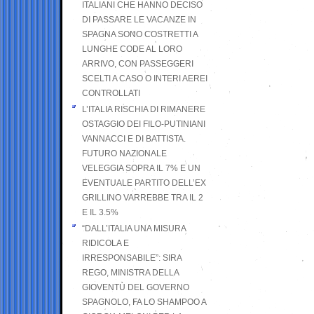
ITALIANI CHE HANNO DECISO
DI PASSARE LE VACANZE IN
SPAGNA SONO COSTRETTI A
LUNGHE CODE AL LORO
ARRIVO, CON PASSEGGERI
SCELTI A CASO O INTERI AEREI
CONTROLLATI
L’ITALIA RISCHIA DI RIMANERE
OSTAGGIO DEI FILO-PUTINIANI
VANNACCI E DI BATTISTA.
FUTURO NAZIONALE
VELEGGIA SOPRA IL 7% E UN
EVENTUALE PARTITO DELL’EX
GRILLINO VARREBBE TRA IL 2
E IL 3.5%
“DALL’ITALIA UNA MISURA
RIDICOLA E
IRRESPONSABILE”: SIRA
REGO, MINISTRA DELLA
GIOVENTÙ DEL GOVERNO
SPAGNOLO, FA LO SHAMPOO A