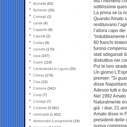
Ma i momenti chia
Brunetta
(83)
sottilissime quest
Burlando
(26)
La prima se la r
Camogli
(2)
Quando Amato scr
canile
(4)
restituivano l’agi
Cappello
(8)
l’allora capo de
“indubbiamente in
Caprotti
(2)
60 franchi tirat
Caritas
(6)
furono compensat
carovita
(170)
stati sdoganati d
casa
(247)
distruttiva nei c
Casini
(119)
Poi le loro stra
Centrodestra in Liguria
(35)
Un giorno L’Espre
Chiesa
(276)
premier: “Si guar
Cina
(10)
disse Napolitano
Comune
(342)
Adesso tutti e du
Coop
(7)
Nel 1992 Amato 
Naturalmente era 
Cossiga
(7)
già i due, 21 an
Costume
(5.581)
Amato disse in P
criminalità
(1.402)
presidenti delle 
democratici e progressisti
(19)
nuova commissio