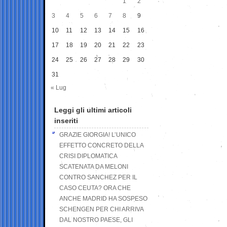
1
2
3
4
5
6
7
8
9
10
11
12
13
14
15
16
17
18
19
20
21
22
23
24
25
26
27
28
29
30
31
« Lug
Leggi gli ultimi articoli
inseriti
GRAZIE GIORGIA! L’UNICO
EFFETTO CONCRETO DELLA
CRISI DIPLOMATICA
SCATENATA DA MELONI
CONTRO SANCHEZ PER IL
CASO CEUTA? ORA CHE
ANCHE MADRID HA SOSPESO
SCHENGEN PER CHI ARRIVA
DAL NOSTRO PAESE, GLI