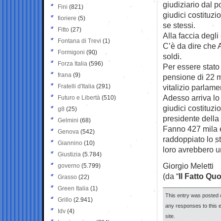
giudiziario dal p
Fini
(821)
giudici costituzi
fioriere
(5)
se stessi.
Fitto
(27)
Alla faccia degli 
Fontana di Trevi
(1)
C’è da dire che
Formigoni
(90)
soldi.
Forza Italia
(596)
Per essere stato 
frana
(9)
pensione di 22 m
Fratelli d'Italia
(291)
vitalizio parlame
Adesso arriva lo
Futuro e Libertà
(510)
giudici costituzi
g8
(25)
presidente della
Gelmini
(68)
Fanno 427 mila e
Genova
(542)
raddoppiato lo s
Giannino
(10)
loro avrebbero un
Giustizia
(5.784)
Giorgio Meletti
governo
(5.799)
(da “
Il Fatto Qu
Grasso
(22)
Green Italia
(1)
This entry was posted 
Grillo
(2.941)
any responses to this 
Idv
(4)
site.