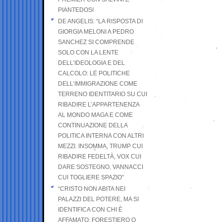
PIANTEDOSI
DE ANGELIS: “LA RISPOSTA DI
GIORGIA MELONI A PEDRO
SANCHEZ SI COMPRENDE
SOLO CON LA LENTE
DELL’IDEOLOGIA E DEL
CALCOLO: LE POLITICHE
DELL’IMMIGRAZIONE COME
TERRENO IDENTITARIO SU CUI
RIBADIRE L’APPARTENENZA
AL MONDO MAGA E COME
CONTINUAZIONE DELLA
POLITICA INTERNA CON ALTRI
MEZZI. INSOMMA, TRUMP CUI
RIBADIRE FEDELTÀ, VOX CUI
DARE SOSTEGNO, VANNACCI
CUI TOGLIERE SPAZIO”
“CRISTO NON ABITA NEI
PALAZZI DEL POTERE, MA SI
IDENTIFICA CON CHI È
AFFAMATO, FORESTIERO O