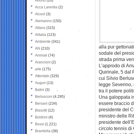
Aborto
(20)
Acca Larentia
(2)
Alcool
(3)
Alemanno
(150)
Alfano
(315)
Alitalia
(123)
Ambiente
(341)
alla pur gettona
AN
(210)
sodale del presid
Animali
(74)
strada prima vers
Arancioni
(2)
L’approdo di Amat
arte
(175)
Quirinale, 5 dal
Attentato
(329)
cui Silvio Berlus
Auguri
(13)
legge Severino, 
Batini
(3)
tra il potere poli
Una galoppata in
Berlusconi
(4.295)
essere braccio d
Bersani
(234)
presidente del C
Biasotti
(12)
ministro delle R
Boldrini
(4)
presidente dell’
Bossi
(1.221)
circolo tennis di 
Brambilla
(38)