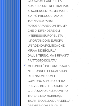
GIORGIA MELONI PER LA
SOSPENSIONE DEL TRATTATO
SI SCHENGEN: “SEMBRA CHE
SIA PIÙ PREOCCUPATA DI
TORNARE A FARSI
FOTOGRAFARE CON TRUMP
CHE DI DIFENDERE GLI
INTERESSI EUROPEI. STA
IMPORTANDO IN EUROPA
UN’AGENDA POLITICA CHE
MIRA A INDEBOLIRLA
DALL’INTERNO. MA È RIMASTA
PIUTTOSTO ISOLATA”
MELONI SI È INFILATA DA SOLA
NEL TUNNEL. L’ESCALATION
DI TENSIONE CON IL
GOVERNO SPAGNOLO ERA
PREVEDIBILE: TRE GIORNI FA
C’ERA STATO UNO SCONTRO
TRA LA LINEA MORBIDA DI
TAJANI E QUELLA DURA DELLA
PREMIER CON SALVINI E