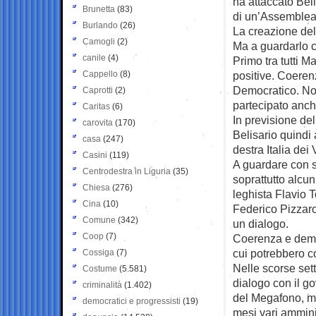
ha attaccato Beli
Brunetta
(83)
di un’Assemblea 
Burlando
(26)
La creazione del 
Camogli
(2)
Ma a guardarlo c
canile
(4)
Primo tra tutti M
Cappello
(8)
positive. Coeren
Democratico. No
Caprotti
(2)
partecipato anch
Caritas
(6)
In previsione de
carovita
(170)
Belisario quindi 
casa
(247)
destra Italia dei 
Casini
(119)
A guardare con s
Centrodestra in Liguria
(35)
soprattutto alcuni
Chiesa
(276)
leghista Flavio 
Cina
(10)
Federico Pizzaro
Comune
(342)
un dialogo.
Coop
(7)
Coerenza e democ
cui potrebbero co
Cossiga
(7)
Nelle scorse se
Costume
(5.581)
dialogo con il go
criminalità
(1.402)
del Megafono, mo
democratici e progressisti
(19)
mesi vari amminis