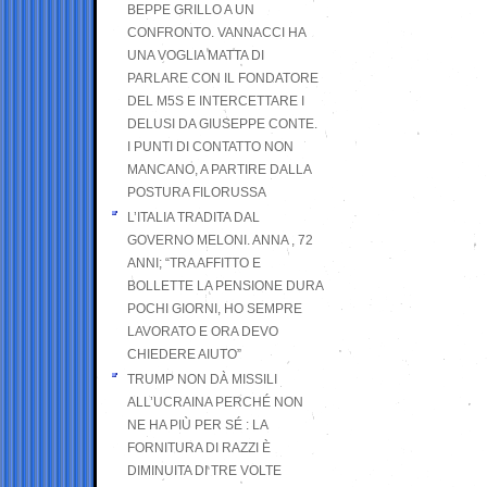
BEPPE GRILLO A UN
CONFRONTO. VANNACCI HA
UNA VOGLIA MATTA DI
PARLARE CON IL FONDATORE
DEL M5S E INTERCETTARE I
DELUSI DA GIUSEPPE CONTE.
I PUNTI DI CONTATTO NON
MANCANO, A PARTIRE DALLA
POSTURA FILORUSSA
L’ITALIA TRADITA DAL
GOVERNO MELONI. ANNA , 72
ANNI; “TRA AFFITTO E
BOLLETTE LA PENSIONE DURA
POCHI GIORNI, HO SEMPRE
LAVORATO E ORA DEVO
CHIEDERE AIUTO”
TRUMP NON DÀ MISSILI
ALL’UCRAINA PERCHÉ NON
NE HA PIÙ PER SÉ : LA
FORNITURA DI RAZZI È
DIMINUITA DI TRE VOLTE