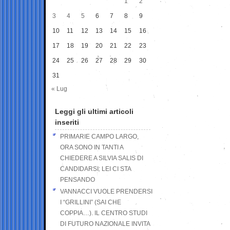
1
2
3
4
5
6
7
8
9
10
11
12
13
14
15
16
17
18
19
20
21
22
23
24
25
26
27
28
29
30
31
« Lug
Leggi gli ultimi articoli
inseriti
PRIMARIE CAMPO LARGO,
ORA SONO IN TANTI A
CHIEDERE A SILVIA SALIS DI
CANDIDARSI: LEI CI STA
PENSANDO
VANNACCI VUOLE PRENDERSI
I “GRILLINI” (SAI CHE
COPPIA…). IL CENTRO STUDI
DI FUTURO NAZIONALE INVITA