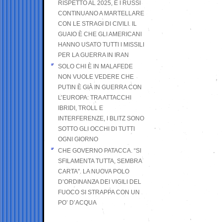
RISPETTO AL 2025, E I RUSSI
CONTINUANO A MARTELLARE
CON LE STRAGI DI CIVILI. IL
GUAIO È CHE GLI AMERICANI
HANNO USATO TUTTI I MISSILI
PER LA GUERRA IN IRAN
SOLO CHI È IN MALAFEDE
NON VUOLE VEDERE CHE
PUTIN È GIÀ IN GUERRA CON
L’EUROPA: TRA ATTACCHI
IBRIDI, TROLL E
INTERFERENZE, I BLITZ SONO
SOTTO GLI OCCHI DI TUTTI
OGNI GIORNO
CHE GOVERNO PATACCA. “SI
SFILAMENTA TUTTA, SEMBRA
CARTA”. LA NUOVA POLO
D’ORDINANZA DEI VIGILI DEL
FUOCO SI STRAPPA CON UN
PO’ D’ACQUA