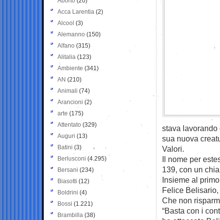
Aborto
(20)
Acca Larentia
(2)
Alcool
(3)
Alemanno
(150)
Alfano
(315)
Alitalia
(123)
Ambiente
(341)
AN
(210)
Animali
(74)
Arancioni
(2)
arte
(175)
Attentato
(329)
stava lavorando
Auguri
(13)
sua nuova creatur
Batini
(3)
Valori.
Il nome per est
Berlusconi
(4.295)
139, con un chiar
Bersani
(234)
Insieme al primo 
Biasotti
(12)
Felice Belisario
Boldrini
(4)
Che non risparmi
Bossi
(1.221)
“Basta con i con
Brambilla
(38)