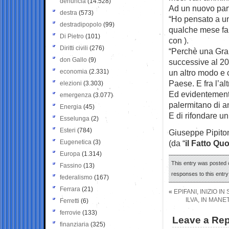
denuncia
(14.528)
Ad un nuovo part
destra
(573)
“Ho pensato a u
destradipopolo
(99)
qualche mese fa 
Di Pietro
(101)
con ).
Diritti civili
(276)
“Perchè una Gran
don Gallo
(9)
successive al 20
economia
(2.331)
un altro modo e c
Paese. E fra l’al
elezioni
(3.303)
Ed evidentemente
emergenza
(3.077)
palermitano di an
Energia
(45)
E di rifondare u
Esselunga
(2)
Esteri
(784)
Giuseppe Pipito
Eugenetica
(3)
(da “
il Fatto Qu
Europa
(1.314)
This entry was posted o
Fassino
(13)
responses to this entr
federalismo
(167)
Ferrara
(21)
«
EPIFANI, INIZIO 
ILVA, IN MAN
Ferretti
(6)
ferrovie
(133)
Leave a Rep
finanziaria
(325)