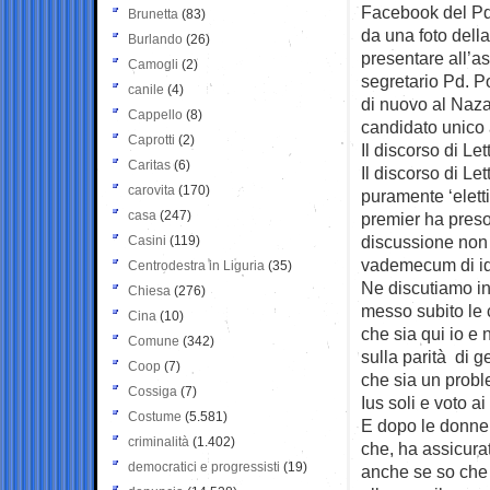
Facebook del Pd
Brunetta
(83)
da una foto della
Burlando
(26)
presentare all’a
Camogli
(2)
segretario Pd. P
canile
(4)
di nuovo al Nazar
Cappello
(8)
candidato unico a
Caprotti
(2)
Il discorso di Le
Caritas
(6)
Il discorso di Le
carovita
(170)
puramente ‘eletti
casa
(247)
premier ha preso 
discussione non
Casini
(119)
vademecum di ide
Centrodestra in Liguria
(35)
Ne discutiamo in
Chiesa
(276)
messo subito le c
Cina
(10)
che sia qui io e
Comune
(342)
sulla parità di g
Coop
(7)
che sia un prob
Cossiga
(7)
Ius soli e voto a
Costume
(5.581)
E dopo le donne,
criminalità
(1.402)
che, ha assicurato
democratici e progressisti
(19)
anche se so che 