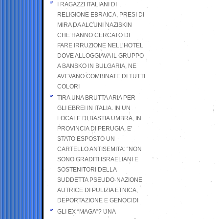
I RAGAZZI ITALIANI DI
RELIGIONE EBRAICA, PRESI DI
MIRA DA ALCUNI NAZISKIN
CHE HANNO CERCATO DI
FARE IRRUZIONE NELL’HOTEL
DOVE ALLOGGIAVA IL GRUPPO
A BANSKO IN BULGARIA, NE
AVEVANO COMBINATE DI TUTTI
COLORI
TIRA UNA BRUTTA ARIA PER
GLI EBREI IN ITALIA. IN UN
LOCALE DI BASTIA UMBRA, IN
PROVINCIA DI PERUGIA, E’
STATO ESPOSTO UN
CARTELLO ANTISEMITA: “NON
SONO GRADITI ISRAELIANI E
SOSTENITORI DELLA
SUDDETTA PSEUDO-NAZIONE
AUTRICE DI PULIZIA ETNICA,
DEPORTAZIONE E GENOCIDI
GLI EX “MAGA”? UNA