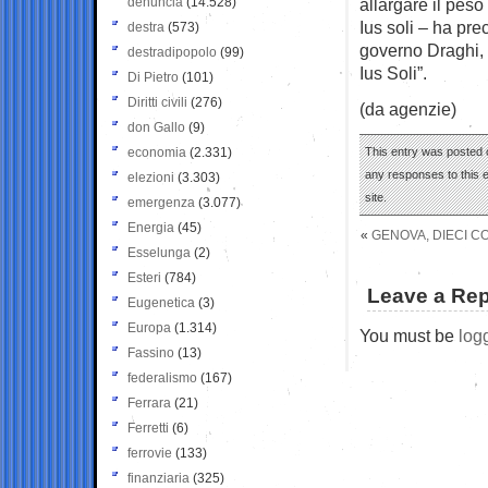
denuncia
(14.528)
allargare il peso
Ius soli – ha pr
destra
(573)
governo Draghi, i
destradipopolo
(99)
Ius Soli”.
Di Pietro
(101)
Diritti civili
(276)
(da agenzie)
don Gallo
(9)
economia
(2.331)
This entry was posted 
any responses to this 
elezioni
(3.303)
site.
emergenza
(3.077)
Energia
(45)
«
GENOVA, DIECI C
Esselunga
(2)
Esteri
(784)
Leave a Rep
Eugenetica
(3)
Europa
(1.314)
You must be
log
Fassino
(13)
federalismo
(167)
Ferrara
(21)
Ferretti
(6)
ferrovie
(133)
finanziaria
(325)