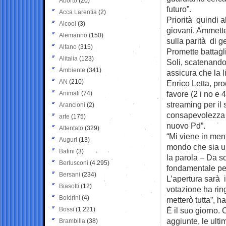
Aborto
(20)
futuro”.
Acca Larentia
(2)
Priorità quindi 
Alcool
(3)
giovani. Ammette
Alemanno
(150)
sulla parità di g
Alfano
(315)
Promette battagli
Alitalia
(123)
Soli, scatenando
Ambiente
(341)
assicura che la l
AN
(210)
Enrico Letta, pr
favore (2 i no e 4
Animali
(74)
streaming per il
Arancioni
(2)
consapevolezza d
arte
(175)
nuovo Pd”.
Attentato
(329)
“Mi viene in men
Auguri
(13)
mondo che sia un
Batini
(3)
la parola – Da s
Berlusconi
(4.295)
fondamentale per 
Bersani
(234)
L’apertura sarà i
Biasotti
(12)
votazione ha ring
Boldrini
(4)
metterò tutta”, h
Bossi
(1.221)
È il suo giorno. 
aggiunte, le ulti
Brambilla
(38)