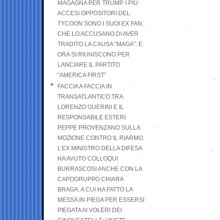
MAGAGNA PER TRUMP. I PIÙ
ACCESI OPPOSITORI DEL
TYCOON SONO I SUOI EX FAN,
CHE LO ACCUSANO DI AVER
TRADITO LA CAUSA “MAGA”. E
ORA SI RIUNISCONO PER
LANCIARE IL PARTITO
“AMERICA FIRST”
FACCIA A FACCIA IN
TRANSATLANTICO TRA
LORENZO GUERINI E IL
RESPONSABILE ESTERI
PEPPE PROVENZANO SULLA
MOZIONE CONTRO IL RIARMO.
L’EX MINISTRO DELLA DIFESA
HA AVUTO COLLOQUI
BURRASCOSI ANCHE CON LA
CAPOGRUPPO CHIARA
BRAGA, A CUI HA FATTO LA
MESSA IN PIEGA PER ESSERSI
PIEGATA AI VOLERI DEI