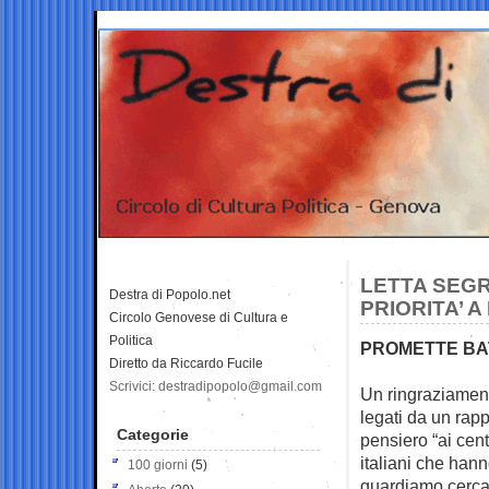
LETTA SEGR
Destra di Popolo.net
PRIORITA’ 
Circolo Genovese di Cultura e
Politica
PROMETTE BAT
Diretto da Riccardo Fucile
Scrivici: destradipopolo@gmail.com
Un ringraziament
legati da un rap
Categorie
pensiero “ai cen
italiani che hann
100 giorni
(5)
guardiamo cercand