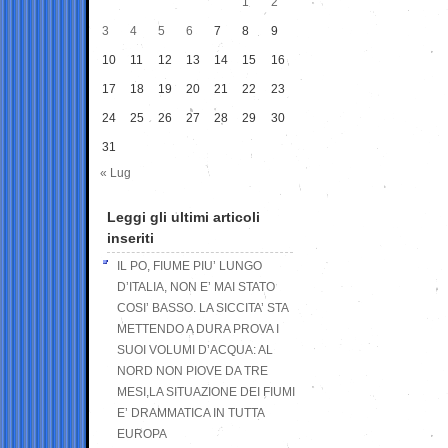
1
2
3
4
5
6
7
8
9
10
11
12
13
14
15
16
17
18
19
20
21
22
23
24
25
26
27
28
29
30
31
« Lug
Leggi gli ultimi articoli
inseriti
IL PO, FIUME PIU’ LUNGO
D’ITALIA, NON E’ MAI STATO
COSI’ BASSO. LA SICCITA’ STA
METTENDO A DURA PROVA I
SUOI VOLUMI D’ACQUA: AL
NORD NON PIOVE DA TRE
MESI,LA SITUAZIONE DEI FIUMI
E’ DRAMMATICA IN TUTTA
EUROPA