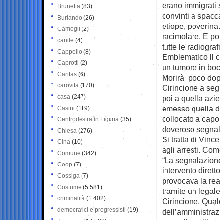
erano immigrati
Brunetta
(83)
convinti a spacca
Burlando
(26)
etiope, poverina
Camogli
(2)
racimolare. E po
canile
(4)
tutte le radiogra
Cappello
(8)
Emblematico il c
Caprotti
(2)
un tumore in bocc
Caritas
(6)
Morirà poco dopo
carovita
(170)
Cirincione a seg
casa
(247)
poi a quella azi
emesso quella di
Casini
(119)
collocato a capo
Centrodestra in Liguria
(35)
doveroso segnala
Chiesa
(276)
Si tratta di Vinc
Cina
(10)
agli arresti. Com
Comune
(342)
“La segnalazion
Coop
(7)
intervento diret
Cossiga
(7)
provocava la re
Costume
(5.581)
tramite un legale
criminalità
(1.402)
Cirincione. Qual
democratici e progressisti
(19)
dell’amministraz