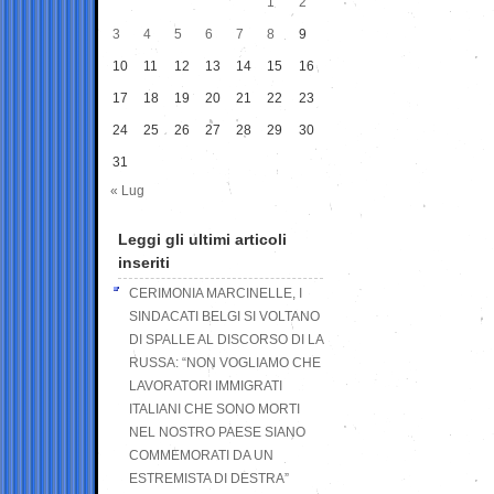
1
2
3
4
5
6
7
8
9
10
11
12
13
14
15
16
17
18
19
20
21
22
23
24
25
26
27
28
29
30
31
« Lug
Leggi gli ultimi articoli
inseriti
CERIMONIA MARCINELLE, I
SINDACATI BELGI SI VOLTANO
DI SPALLE AL DISCORSO DI LA
RUSSA: “NON VOGLIAMO CHE
LAVORATORI IMMIGRATI
ITALIANI CHE SONO MORTI
NEL NOSTRO PAESE SIANO
COMMEMORATI DA UN
ESTREMISTA DI DESTRA”