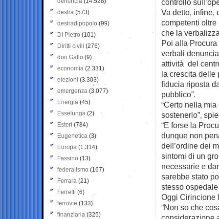
denuncia
(14.528)
controllo sull’op
Va detto, infine,
destra
(573)
competenti oltre
destradipopolo
(99)
che la verbalizz
Di Pietro
(101)
Poi alla Procura
Diritti civili
(276)
verbali denuncias
don Gallo
(9)
attività del cent
economia
(2.331)
la crescita delle
elezioni
(3.303)
fiducia riposta d
emergenza
(3.077)
pubblico”.
Energia
(45)
“Certo nella mia
Esselunga
(2)
sostenerlo”, spie
“E forse la Procu
Esteri
(784)
dunque non penal
Eugenetica
(3)
dell’ordine dei m
Europa
(1.314)
sintomi di un gr
Fassino
(13)
necessarie e dan
federalismo
(167)
sarebbe stato poi
Ferrara
(21)
stesso ospedale 
Ferretti
(6)
Oggi Cirincione l
ferrovie
(133)
“Non so che cosa
finanziaria
(325)
considerazione a