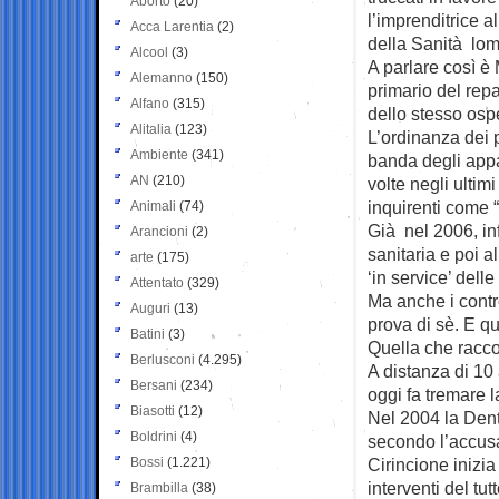
Aborto
(20)
l’imprenditrice a
Acca Larentia
(2)
della Sanità lo
Alcool
(3)
A parlare così è 
Alemanno
(150)
primario del repa
Alfano
(315)
dello stesso osp
Alitalia
(123)
L’ordinanza dei 
Ambiente
(341)
banda degli appal
AN
(210)
volte negli ultim
inquirenti come “
Animali
(74)
Già nel 2006, inf
Arancioni
(2)
sanitaria e poi a
arte
(175)
‘in service’ dell
Attentato
(329)
Ma anche i contro
Auguri
(13)
prova di sè. E qui
Batini
(3)
Quella che racc
Berlusconi
(4.295)
A distanza di 10 
Bersani
(234)
oggi fa tremare 
Biasotti
(12)
Nel 2004 la Dent
Boldrini
(4)
secondo l’accusa
Bossi
(1.221)
Cirincione inizia 
interventi del tut
Brambilla
(38)