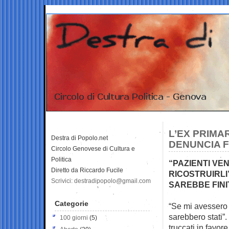
L’EX PRIMA
Destra di Popolo.net
DENUNCIA F
Circolo Genovese di Cultura e
Politica
“PAZIENTI VE
Diretto da Riccardo Fucile
RICOSTRUIRLI
Scrivici: destradipopolo@gmail.com
SAREBBE FINIT
Categorie
“Se mi avessero d
sarebbero stati”.
100 giorni
(5)
truccati in favor