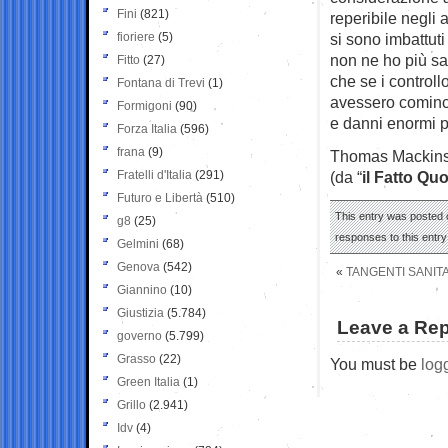
Fini
(821)
reperibile negli
fioriere
(5)
si sono imbattuti 
non ne ho più sap
Fitto
(27)
che se i controll
Fontana di Trevi
(1)
avessero comincia
Formigoni
(90)
e danni enormi p
Forza Italia
(596)
frana
(9)
Thomas Mackin
Fratelli d'Italia
(291)
(da “
il Fatto Qu
Futuro e Libertà
(510)
This entry was posted o
g8
(25)
responses to this entr
Gelmini
(68)
Genova
(542)
«
TANGENTI SANITA
Giannino
(10)
Giustizia
(5.784)
Leave a Rep
governo
(5.799)
Grasso
(22)
You must be
log
Green Italia
(1)
Grillo
(2.941)
Idv
(4)