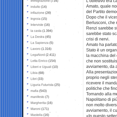
L’obiettivo era 
Immigrazione
(734)
Amato, quale nom
indulto
(14)
del Partito demo
inflazione
(26)
Dopo che il vice
Ingroia
(15)
Berlusconi, che 
Interviste
(16)
Renzi sarebbe st
la casta
(1.394)
sarebbe stato sca
La Destra
(45)
crisi di nervi.
La Sapienza
(5)
Amato ha parlato
Lavoro
(1.316)
Stato è un organ
LegaNord
(2.411)
la macchina del 
che non sostitu
Letta Enrico
(154)
avviamento, da 
Liberi e Uguali
(10)
Alla presentazio
Libia
(68)
proprio negli ste
Libri
(33)
ricevere il manda
Liguria Futurista
(25)
politiche che fin
mafia
(543)
Tornando alla me
manifesto
(7)
Napolitano di più
Margherita
(16)
non molto divers
Maroni
(171)
avviamento, il cu
Mastella
(16)
«In questo sette