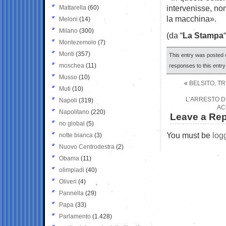
intervenisse, no
Mattarella
(60)
la macchina».
Meloni
(14)
Milano
(300)
(da “
La Stampa
“
Montezemolo
(7)
Monti
(357)
This entry was posted o
moschea
(11)
responses to this entr
Musso
(10)
«
BELSITO, TR
Muti
(10)
L’ARRESTO DI
Napoli
(319)
AC
Napolitano
(220)
Leave a Rep
no global
(5)
You must be
log
notte bianca
(3)
Nuovo Centrodestra
(2)
Obama
(11)
olimpiadi
(40)
Oliveri
(4)
Pannella
(29)
Papa
(33)
Parlamento
(1.428)