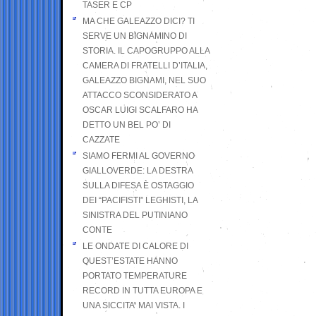
TASER E CP
MA CHE GALEAZZO DICI? TI
SERVE UN BIGNAMINO DI
STORIA. IL CAPOGRUPPO ALLA
CAMERA DI FRATELLI D’ITALIA,
GALEAZZO BIGNAMI, NEL SUO
ATTACCO SCONSIDERATO A
OSCAR LUIGI SCALFARO HA
DETTO UN BEL PO’ DI
CAZZATE
SIAMO FERMI AL GOVERNO
GIALLOVERDE: LA DESTRA
SULLA DIFESA È OSTAGGIO
DEI “PACIFISTI” LEGHISTI, LA
SINISTRA DEL PUTINIANO
CONTE
LE ONDATE DI CALORE DI
QUEST’ESTATE HANNO
PORTATO TEMPERATURE
RECORD IN TUTTA EUROPA E
UNA SICCITA’ MAI VISTA. I