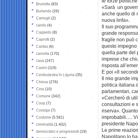
le forze politic
Brunetta
(83)
«Sarà un governo 
Burlando
(26)
anche quello di 
Camogli
(2)
nuova linfa».
canile
(4)
Il suo programma
Cappello
(8)
grande responsab
fragile non può 
Caprotti
(2)
questo impegno p
Caritas
(6)
quella parte del
carovita
(170)
imprese che chi
casa
(247)
risposta all’eme
Casini
(119)
E poi «Il second
Centrodestra in Liguria
(35)
Il mio grande im
Chiesa
(276)
politica italiana 
Cina
(10)
parlamentari, ca
Comune
(342)
«Cercherò di uti
Coop
(7)
consultazioni e s
riserva». Quanto 
Cossiga
(7)
improbabili…. Vi 
Costume
(5.581)
presidente Napo
criminalità
(1.402)
Le prime reazion
democratici e progressisti
(19)
Napolitano lo ha 