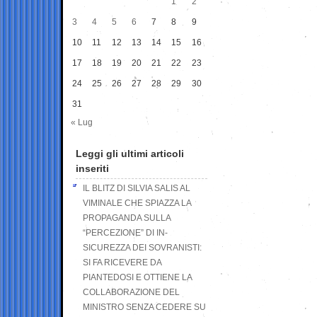
1
2
3
4
5
6
7
8
9
10
11
12
13
14
15
16
17
18
19
20
21
22
23
24
25
26
27
28
29
30
31
« Lug
Leggi gli ultimi articoli
inseriti
IL BLITZ DI SILVIA SALIS AL
VIMINALE CHE SPIAZZA LA
PROPAGANDA SULLA
“PERCEZIONE” DI IN-
SICUREZZA DEI SOVRANISTI:
SI FA RICEVERE DA
PIANTEDOSI E OTTIENE LA
COLLABORAZIONE DEL
MINISTRO SENZA CEDERE SU