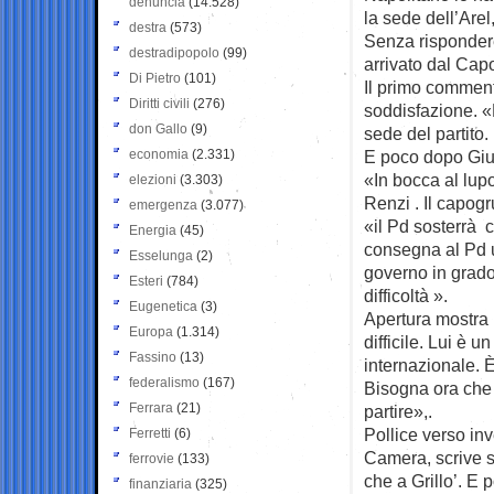
denuncia
(14.528)
la sede dell’Arel,
destra
(573)
Senza rispondere 
destradipopolo
(99)
arrivato dal Cap
Di Pietro
(101)
Il primo comment
Diritti civili
(276)
soddisfazione. «
don Gallo
(9)
sede del partito.
economia
(2.331)
E poco dopo Giu
«In bocca al lupo
elezioni
(3.303)
Renzi . Il capo
emergenza
(3.077)
«il Pd sosterrà 
Energia
(45)
consegna al Pd u
Esselunga
(2)
governo in grado
Esteri
(784)
difficoltà ».
Eugenetica
(3)
Apertura mostra 
Europa
(1.314)
difficile. Lui è
Fassino
(13)
internazionale. È
federalismo
(167)
Bisogna ora che si
Ferrara
(21)
partire»,.
Pollice verso in
Ferretti
(6)
Camera, scrive s
ferrovie
(133)
che a Grillo’. E 
finanziaria
(325)