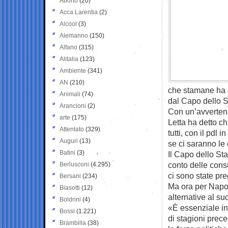
Aborto
(20)
Acca Larentia
(2)
Alcool
(3)
Alemanno
(150)
Alfano
(315)
Alitalia
(123)
Ambiente
(341)
AN
(210)
che stamane ha a
Animali
(74)
dal Capo dello S
Arancioni
(2)
Con un’avvertenza
arte
(175)
Letta ha detto c
Attentato
(329)
tutti, con il pdl
Auguri
(13)
se ci saranno le 
Batini
(3)
Il Capo dello Sta
conto delle consu
Berlusconi
(4.295)
ci sono state pr
Bersani
(234)
Ma ora per Napol
Biasotti
(12)
alternative al s
Boldrini
(4)
«È essenziale in
Bossi
(1.221)
di stagioni prece
Brambilla
(38)