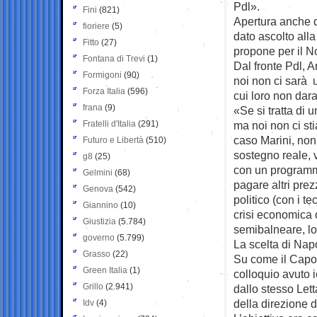
Pdl».
Fini
(821)
Apertura anche d
fioriere
(5)
dato ascolto all
Fitto
(27)
propone per il N
Fontana di Trevi
(1)
Dal fronte Pdl, 
Formigoni
(90)
noi non ci sarà 
Forza Italia
(596)
cui loro non dara
frana
(9)
«Se si tratta di 
Fratelli d'Italia
(291)
ma noi non ci st
caso Marini, non
Futuro e Libertà
(510)
sostegno reale, 
g8
(25)
con un programm
Gelmini
(68)
pagare altri prez
Genova
(542)
politico (con i t
Giannino
(10)
crisi economica o
Giustizia
(5.784)
semibalneare, lo
governo
(5.799)
La scelta di Nap
Grasso
(22)
Su come il Capo 
Green Italia
(1)
colloquio avuto 
Grillo
(2.941)
dallo stesso Lett
della direzione d
Idv
(4)