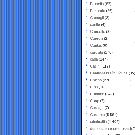
Brunetta
(83)
Burlando
(26)
Camogli
(2)
canile
(4)
Cappello
(8)
Caprotti
(2)
Caritas
(6)
carovita
(170)
casa
(247)
Casini
(119)
Centrodestra in Liguria
(35
Chiesa
(276)
Cina
(10)
Comune
(342)
Coop
(7)
Cossiga
(7)
Costume
(5.581)
criminalità
(1.402)
democratici e progressisti
(