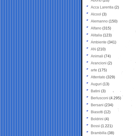
Aborto
(20)
Acca Larentia
(2)
Alcool
(3)
Alemanno
(150)
Alfano
(315)
Alitalia
(123)
Ambiente
(341)
AN
(210)
Animali
(74)
Arancioni
(2)
arte
(175)
Attentato
(329)
Auguri
(13)
Batini
(3)
Berlusconi
(4.295)
Bersani
(234)
Biasotti
(12)
Boldrini
(4)
Bossi
(1.221)
Brambilla
(38)