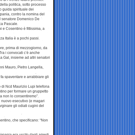
della politica, sotto processo
o guida spirituale dei
mpania, contro la nomina del
 il senatore Domenico De
ca Pascale.
i e Cosentino è fittissima, a
a Italia è a pochi passi.
 ore, prima di mezzogiorno, da
Tra i convocati c’è anche
a Gal, insieme ad altri senatori
anni Mauro, Pietro Langella,
o fa spaventare e arrabbiare gli
no di Ncd Maurizio Lupi telefona
entino per formare un gruppetto
ma non lo consentiremo”.
il nuovo esecutivo (e magari
ginare gli odiati cugini del
sentino, che specificano: “Non
mpania era uscito dagli arresti