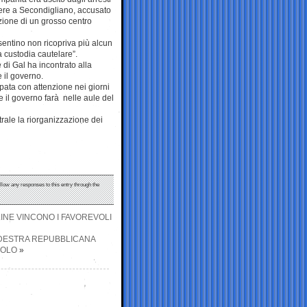
cere a Secondigliano, accusato
zione di un grosso centro
entino non ricopriva più alcun
a custodia cautelare”.
di Gal ha incontrato alla
 il governo.
pata con attenzione nei giorni
e il governo farà nelle aule del
rale la riorganizzazione dei
ollow any responses to this entry through the
INE VINCONO I FAVOREVOLI
A DESTRA REPUBBLICANA
SOLO
»