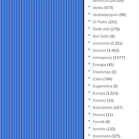
denuncia
(14.528)
destra
(573)
destradipopolo
(99)
Di Pietro
(101)
Diritti civili
(276)
don Gallo
(9)
economia
(2.331)
elezioni
(3.303)
emergenza
(3.077)
Energia
(45)
Esselunga
(2)
Esteri
(784)
Eugenetica
(3)
Europa
(1.314)
Fassino
(13)
federalismo
(167)
Ferrara
(21)
Ferretti
(6)
ferrovie
(133)
finanziaria
(325)