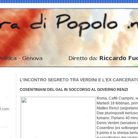
L’INCONTRO SEGRETO TRA VERDINI E L’EX CARCERA
COSENTINIANI DEL GAL IN SOCCORSO AL GOVERNO RENZI
Roma, Caffè Ciampini, ven
Martedì 18 febbraio, prim
Matteo Renzi (segretario
il.com
Due plurinquisiti berlus
fumano. Parlano 40 minut
Denis Verdini (senatore e
Cosentino (ex sottosegre
Il primo è lo sherpa berl
e concittadino del sindac