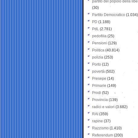
partito del popolo della libe
(30)
Partito Democratico
(1.034)
PD
(1.188)
PdL
(2.781)
pedofilia
(25)
Pensioni
(129)
Politica
(40.814)
polizia
(253)
Porto
(12)
povertà
(502)
Presepe
(14)
Primarie
(149)
Prodi
(52)
Provincia
(139)
radici e valori
(3.682)
RAI
(359)
rapine
(37)
Razzismo
(1.410)
Referendum
(200)