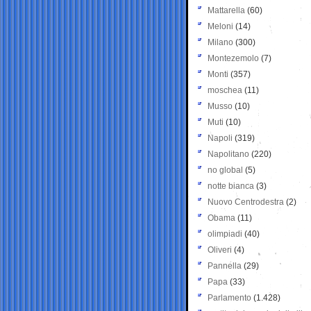
Mattarella
(60)
Meloni
(14)
Milano
(300)
Montezemolo
(7)
Monti
(357)
moschea
(11)
Musso
(10)
Muti
(10)
Napoli
(319)
Napolitano
(220)
no global
(5)
notte bianca
(3)
Nuovo Centrodestra
(2)
Obama
(11)
olimpiadi
(40)
Oliveri
(4)
Pannella
(29)
Papa
(33)
Parlamento
(1.428)