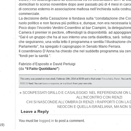
domiciliari lo scorso novembre dopo aver passato più di 4 mesi in car
di concorso esterno in associazione mafiosa nell’inchiesta sulla costru
commerciale.
La decisione della Cassazione si fondava sulla “constatazione che Cos
ruolo politico e non faceva più politica e, dunque, non era necessaria l
Poco dopo l’incontro Verdini-Cosentino al bar Ciampini, la delegazione 
Camera il premier in pectore, offrendogli la disponibilità ad appoggiare
“Gal è un gruppo che ha al suo interno una certa dialettica, sarà svilup
che seguiranno, una volta letto il programma e sentita l’illustrazione ch
Parlamento”, ha spiegato il capogruppo in Senato Mario Ferrara.
Il cosentiniano D’Anna ha chiesto che nel suddetto programma sia cent
“fondi per la sanità ”.
Fabrizio d’Esposito e David Perluigi
(da
“il Fatto Quotidiano”
)
)
This entry was posted on mercoledì, Febbraio 19th, 2014 at 00:59 and is filed under
Forza Italia
,
Renzi
. You can f
RSS 2.0
feed. You can
leave a response
, or
trackback
from your own site.
«
SCONFESSATI GRILLO E CASALEGGIO: NEL REFERENDUM ON L
ALL’INCONTRO CON RENZI
CHI SI NASCONDE ALL’OMBRA DI RENZI: I RAPPORTI CON L
NEOCON E QUELLA ISRAELIANA, MA NON 
Leave a Reply
You must be
logged in
to post a comment.
19)