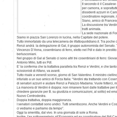
Il secondo è il Casalese 
per camorra, e soprattutt
dissidenti azzurri in Ca
coordinatore regionale,
Siano, amico di Frances
La discussione tra Verdin
tratti animata.
La sede nazionale di Forz
Siamo in piazza San Lorenzo in lucina, nella Capitale del potere.
Tutto immortalato da una telecamera de ilfattoquotidiano.it. Tra poche
Renzi andrà la delegazione di Gal, il gruppo autonomista del Senato. 
Vincenzo D’Anna, cosentiniano di ferro, eletto nel Pdl e dato in prestito 
berlusconiani.
Nel gruppo di Gal al Senato ci sono altri tre cosentiniani di ferro: Giov
Antonio Milio, tutti ex Pdl.
E’ la conferma che la trattativa parallela tra Renzi e Verdini, e che tant
scissionisti di Alfano, va avanti.
Tutto risale a venerdì scorso, giorno di San Valentino. Il ministro cielli
infuriato a un suo amico di Forza Italia: “Verdini sta trattando con Cos
di senatori azzurri e aiutare Renzi a Palazzo Madama. Vuole fotterci, 
La manovra di Verdini è doppia: non rimanere fuori dalle trattative per 
chiedere garanzie per B. su giustizia e comunicazioni, al solito) ed emar
Nuovo Centrodestra.
Doppia trattativa, doppia maggioranza.
I senatori contattati sono undici. Tutti smentiscono. Anche Verdini e Co
ci vediamo e parliamo da tempo”.
Oggi la smentita, dal vivo. In una giornata di sole a Roma.
Inoltre, l’ex sottosegretario all’Economia ed ex coordinatore del Pdl Ca