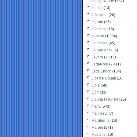
Immigrazione
(734)
indulto
(14)
inflazione
(26)
Ingroia
(15)
Interviste
(16)
la casta
(1.394)
La Destra
(45)
La Sapienza
(5)
Lavoro
(1.316)
LegaNord
(2.411)
Letta Enrico
(154)
Liberi e Uguali
(10)
Libia
(68)
Libri
(33)
Liguria Futurista
(25)
mafia
(543)
manifesto
(7)
Margherita
(16)
Maroni
(171)
Mastella
(16)