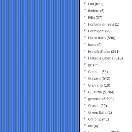
Fini
(821)
fioriere
(5)
Fitto
(27)
Fontana di Trevi
(1)
Formigoni
(90)
Forza Italia
(596)
frana
(9)
Fratelli d'Italia
(291)
Futuro e Libertà
(510)
g8
(25)
Gelmini
(68)
Genova
(542)
Giannino
(10)
Giustizia
(5.784)
governo
(5.799)
Grasso
(22)
Green Italia
(1)
Grillo
(2.941)
Idv
(4)