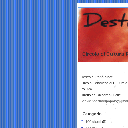
Destra di Popolo.net
Circolo Genovese di Cultura e
Politica
Diretto da Riccardo Fucile
Scrivici: destradipopolo@gma
Categorie
100 giorni
(5)