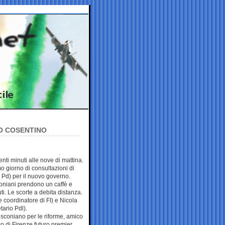
TO COSENTINO
ti minuti alle nove di mattina.
o giorno di consultazioni di
 Pd) per il nuovo governo.
coniani prendono un caffè e
i. Le scorte a debita distanza.
 coordinatore di FI) e Nicola
tario Pdl).
usconiano per le riforme, amico
o di Firenze futuro premier.