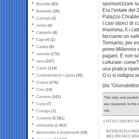
sponsorizzare la
Brunetta
(83)
Era l’estate del 
Burlando
(26)
Palazzo Chiable
Camogli
(2)
I casi storici di
canile
(4)
Insomma, lì i ca
Cappello
(8)
facciamo un salto
Caprotti
(2)
Torniamo, per es
Caritas
(6)
primo Millennio 
carovita
(170)
pagani. E non sol
casa
(247)
culturale: come?
una pratica ripe
Casini
(119)
O ci si indigna 
Centrodestra in Liguria
(35)
Chiesa
(276)
(da “Giornaletti
Cina
(10)
Comune
(342)
This entry was posted o
Coop
(7)
any responses to this 
site.
Cossiga
(7)
Costume
(5.581)
«
FITTO CONTRO SAL
criminalità
(1.402)
INTERVISTA A PAO
democratici e progressisti
(19)
MELONI FACCIAN