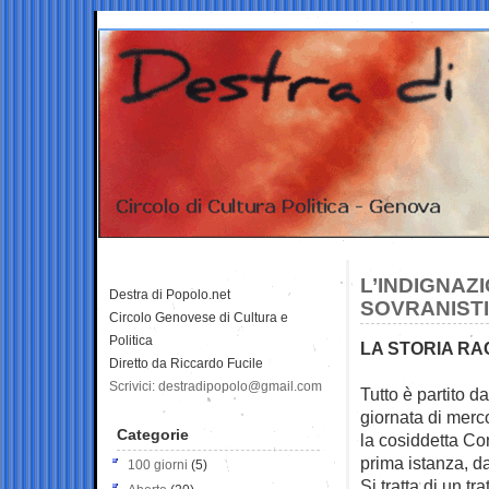
L’INDIGNAZI
Destra di Popolo.net
SOVRANISTI
Circolo Genovese di Cultura e
Politica
LA STORIA R
Diretto da Riccardo Fucile
Scrivici: destradipopolo@gmail.com
Tutto è partito d
giornata di merc
Categorie
la cosiddetta Co
prima istanza, da
100 giorni
(5)
Si tratta di un tr