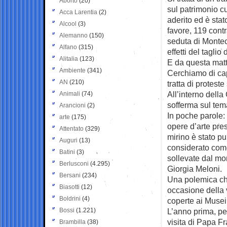
Aborto
(20)
sul patrimonio cu
Acca Larentia
(2)
aderito ed è sta
Alcool
(3)
favore, 119 contr
Alemanno
(150)
seduta di Monteci
Alfano
(315)
effetti del taglio
Alitalia
(123)
E da questa matt
Ambiente
(341)
Cerchiamo di cap
AN
(210)
tratta di proteste
All’interno della
Animali
(74)
sofferma sul tema
Arancioni
(2)
In poche parole:
arte
(175)
opere d’arte prese
Attentato
(329)
mirino è stato p
Auguri
(13)
considerato come
Batini
(3)
sollevate dal mo
Berlusconi
(4.295)
Giorgia Meloni.
Bersani
(234)
Una polemica ch
Biasotti
(12)
occasione della 
Boldrini
(4)
coperte ai Musei
Bossi
(1.221)
L’anno prima, pe
visita di Papa Fr
Brambilla
(38)