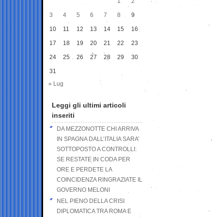
1
2
3
4
5
6
7
8
9
10
11
12
13
14
15
16
17
18
19
20
21
22
23
24
25
26
27
28
29
30
31
« Lug
Leggi gli ultimi articoli
inseriti
DA MEZZONOTTE CHI ARRIVA
IN SPAGNA DALL’ITALIA SARA’
SOTTOPOSTO A CONTROLLI:
SE RESTATE IN CODA PER
ORE E PERDETE LA
COINCIDENZA RINGRAZIATE IL
GOVERNO MELONI
NEL PIENO DELLA CRISI
DIPLOMATICA TRA ROMA E