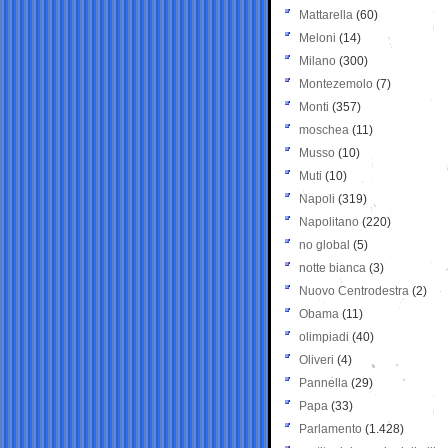
Mattarella
(60)
Meloni
(14)
Milano
(300)
Montezemolo
(7)
Monti
(357)
moschea
(11)
Musso
(10)
Muti
(10)
Napoli
(319)
Napolitano
(220)
no global
(5)
notte bianca
(3)
Nuovo Centrodestra
(2)
Obama
(11)
olimpiadi
(40)
Oliveri
(4)
Pannella
(29)
Papa
(33)
Parlamento
(1.428)