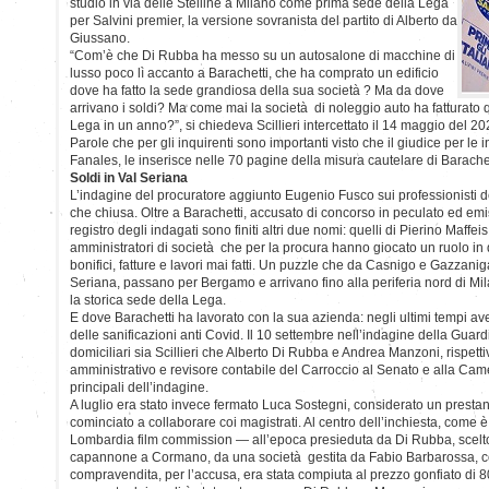
studio in via delle Stelline a Milano come prima sede della Lega
per Salvini premier, la versione sovranista del partito di Alberto da
Giussano.
“Com’è che Di Rubba ha messo su un autosalone di macchine di
lusso poco lì accanto a Barachetti, che ha comprato un edificio
dove ha fatto la sede grandiosa della sua società ? Ma da dove
arrivano i soldi? Ma come mai la società di noleggio auto ha fatturato q
Lega in un anno?”, si chiedeva Scillieri intercettato il 14 maggio del 20
Parole che per gli inquirenti sono importanti visto che il giudice per le i
Fanales, le inserisce nelle 70 pagine della misura cautelare di Barachet
Soldi in Val Seriana
L’indagine del procuratore aggiunto Eugenio Fusco sui professionisti della
che chiusa. Oltre a Barachetti, accusato di concorso in peculato ed emis
registro degli indagati sono finiti altri due nomi: quelli di Pierino Maffeis
amministratori di società che per la procura hanno giocato un ruolo in
bonifici, fatture e lavori mai fatti. Un puzzle che da Casnigo e Gazzaniga
Seriana, passano per Bergamo e arrivano fino alla periferia nord di Mil
la storica sede della Lega.
E dove Barachetti ha lavorato con la sua azienda: negli ultimi tempi a
delle sanificazioni anti Covid. Il 10 settembre nell’indagine della Guardi
domiciliari sia Scillieri che Alberto Di Rubba e Andrea Manzoni, rispett
amministrativo e revisore contabile del Carroccio al Senato e alla Cam
principali dell’indagine.
A luglio era stato invece fermato Luca Sostegni, considerato un prestan
cominciato a collaborare coi magistrati. Al centro dell’inchiesta, come è 
Lombardia film commission — all’epoca presieduta da Di Rubba, scelt
capannone a Cormano, da una società gestita da Fabio Barbarossa, cog
compravendita, per l’accusa, era stata compiuta al prezzo gonfiato di 80