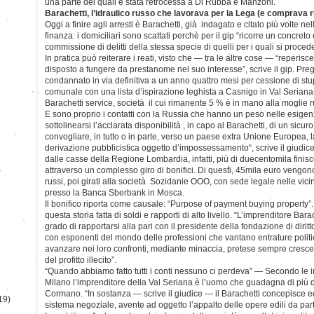
una parte dei quali è stata retrocessa a Di Rubba e Manzoni.
Barachetti, l’idraulico russo che lavorava per la Lega (e comprava r
Oggi a finire agli arresti è Barachetti, già indagato e citato più volte ne
finanza: i domiciliari sono scattati perchè per il gip “ricorre un concreto 
commissione di delitti della stessa specie di quelli per i quali si procede
In pratica può reiterare i reati, visto che — tra le altre cose — “reperisce
disposto a fungere da prestanome nel suo interesse”, scrive il gip. Preg
condannato in via definitiva a un anno quattro mesi per cessione di stu
comunale con una lista d’ispirazione leghista a Casnigo in Val Seriana,
Barachetti service, società il cui rimanente 5 % è in mano alla moglie 
E sono proprio i contatti con la Russia che hanno un peso nelle esige
sottolinearsi l’acclarata disponibilità , in capo al Barachetti, di un sicur
convogliare, in tutto o in parte, verso un paese extra Unione Europea, 
derivazione pubblicistica oggetto d’impossessamento“, scrive il giudice
dalle casse della Regione Lombardia, infatti, più di duecentomila finis
)
attraverso un complesso giro di bonifici. Di questi, 45mila euro vengono
russi, poi girati alla società Sozidanie OOO, con sede legale nelle vic
presso la Banca Sberbank in Mosca.
Il bonifico riporta come causale: “Purpose of payment buying property”. È
questa storia fatta di soldi e rapporti di alto livello. “L’imprenditore Bara
grado di rapportarsi alla pari con il presidente della fondazione di dirit
con esponenti del mondo delle professioni che vantano entrature politic
avanzare nei loro confronti, mediante minaccia, pretese sempre crescent
del profitto illecito”.
“Quando abbiamo fatto tutti i conti nessuno ci perdeva” — Secondo le i
Milano l’imprenditore della Val Seriana è l’uomo che guadagna di più d
Cormano. “In sostanza — scrive il giudice — il Barachetti concepisce e
19)
sistema negoziale, avente ad oggetto l’appalto delle opere edili da par