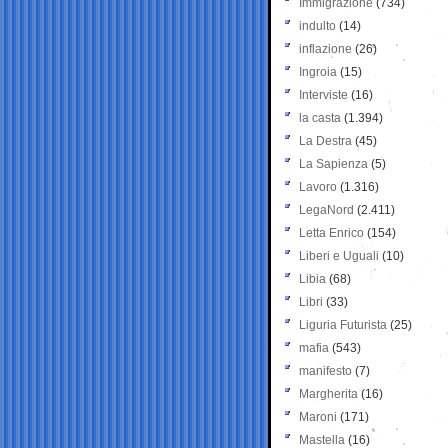
Immigrazione
(734)
indulto
(14)
inflazione
(26)
Ingroia
(15)
Interviste
(16)
la casta
(1.394)
La Destra
(45)
La Sapienza
(5)
Lavoro
(1.316)
LegaNord
(2.411)
Letta Enrico
(154)
Liberi e Uguali
(10)
Libia
(68)
Libri
(33)
Liguria Futurista
(25)
mafia
(543)
manifesto
(7)
Margherita
(16)
Maroni
(171)
Mastella
(16)