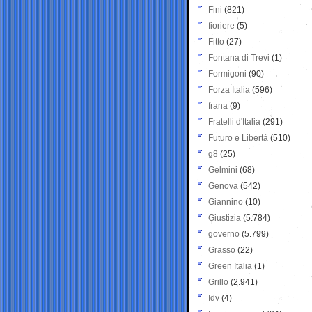
Fini
(821)
fioriere
(5)
Fitto
(27)
Fontana di Trevi
(1)
Formigoni
(90)
Forza Italia
(596)
frana
(9)
Fratelli d'Italia
(291)
Futuro e Libertà
(510)
g8
(25)
Gelmini
(68)
Genova
(542)
Giannino
(10)
Giustizia
(5.784)
governo
(5.799)
Grasso
(22)
Green Italia
(1)
Grillo
(2.941)
Idv
(4)