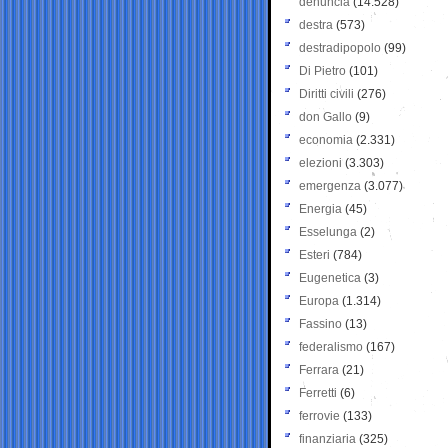
denuncia
(14.528)
destra
(573)
destradipopolo
(99)
Di Pietro
(101)
Diritti civili
(276)
don Gallo
(9)
economia
(2.331)
elezioni
(3.303)
emergenza
(3.077)
Energia
(45)
Esselunga
(2)
Esteri
(784)
Eugenetica
(3)
Europa
(1.314)
Fassino
(13)
federalismo
(167)
Ferrara
(21)
Ferretti
(6)
ferrovie
(133)
finanziaria
(325)