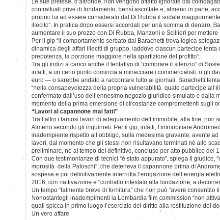
Le sue pretese, d’altronde, non vengono affatto ignorate dai coindagati,
contrattuali prive di fondamento, bensì ascoltate e, almeno in parte, ac
proprio lui ad essere considerato dal Di Rubba il sodale maggiormente a
illecito“. In pratica dopo essersi accordati per una somma di denaro, B
aumentare il suo prezzo con Di Rubba, Manzoni e Scillieri per mettere
Per il gip “il comportamento serbato dal Barachetti trova logica spiegaz
dinamica degli affari illeciti di gruppo, laddove ciascun partecipe tenta d
prepotenza, la porzione maggiore nella spartizione del profitto“.
Tra gli indizi a carico anche il tentativo di “comprare il silenzio” di Soste
infatti, a un certo punto comincia a minacciare i commercialisti: o gli 
euro — o sarebbe andato a raccontare tutto ai giornali. Barachetti tent
“nella consapevolezza della propria vulnerabilità quale partecipe all’il
confermato dall’uso dell’ennesimo negozio giuridico simulato e dalla ma
momento della prima emersione di circostanze compromettenti sugli or
“Lavori al capannone mai fatti”
Tra l’altro i famosi lavori di adeguamento dell’immobile, alla fine, non s
Almeno secondo gli inquinreti. Per il gip, infatti, l’immobiliare Andromed
inadempiente rispetto all’obbligo, sulla medesima gravante, avente ad
lavori, dal momento che gli stessi non risultavano terminati nè allo scad
preliminare, nè al tempo del definitivo, concluso per atto pubblico del
Con due testimonianze di tecnici “è stato appurato”, spiega il giudice, “c
morosità della Paloschi”, che deteneva il capannone prima di Androme
sospesa e poi definitivamente interrotta l’erogazione dell’energia elettr
2016, con riattivazione e “contratto intestato alla fondazione, a decorr
Un tempo “talmente breve di fornitura” che non può “avere consentito i
Nonostantegli inadempimenti la Lombardia film commission “non attiva aff
quali spicca in primo luogo l’esercizio del diritto alla restituzione del d
Un vero affare