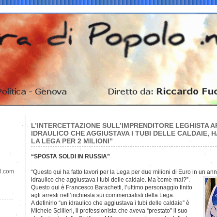
L’INTERCETTAZIONE SULL’IMPRENDITORE LEGHISTA A
IDRAULICO CHE AGGIUSTAVA I TUBI DELLE CALDAIE, 
LA LEGA PER 2 MILIONI”
“SPOSTA SOLDI IN RUSSIA”
il.com
“Questo qui ha fatto lavori per la Lega per due milioni di Euro in un 
idraulico che aggiustava i tubi delle caldaie. Ma come mai?”.
Questo qui è Francesco Barachetti, l’ultimo personaggio finito
agli arresti nell’inchiesta sui commercialisti della Lega.
A definirlo “un idraulico che aggiustava i tubi delle caldaie” è
Michele Scillieri, il professionista che aveva “prestato” il suo