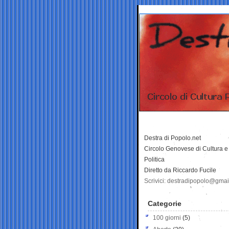
Destra di Popolo.net
Circolo Genovese di Cultura e
Politica
Diretto da Riccardo Fucile
Scrivici: destradipopolo@gma
Categorie
100 giorni
(5)