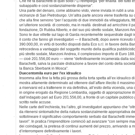
Che ne fa Barachetti di quei soldi? Li reimpiega “per finalità del tutto 
subappalto e così sostanzialmente disperse”.
Una parte del denaro, come abbiamo visto, viene inviata in rubli a una
vicinanze di San Pietroburgo. Un’altra parte ancora viene trasferita su co
che alla fine servono “per l’acquisto di due immobili da villeggiatura, fit
un’ulteriore società di comodo, ma in realtà destinati ad arricchire il p
fondazione, Di Rubba Alberto, e del suo più stretto sodale, Manzoni An
Sono le due villette sul lago di Garda recentemente sequestrate dagli i
il conto che fanno gli investigatori — il Barachetti, dopo avere ricevuto
390.000,00, in virtù di bonifici disposti dalla Eco s.r.l. in favore della Bar
retrocedeva a vantaggio del soggetto munito della qualifica pubblicisti
più stretto sodale, Manzoni Andrea, il complessivo importo di Euro 18
— cioè 201.556,00 euro — viene “definitivamente incamerata dalla soc
Barachetti, salva la parziale distrazione a favore del conto della soc
la Banca Sberbank in Mosca”.
Duecentomila euro per l’ex idraulico
Insomma alla fine la fetta più grossa della torta spetta all’ex idraulico d
mostra altamente determinato ad ottenere dall’affare illecito il massimo 
a riservarsi ed a trattenere in via definitiva, all’esito della vicenda, una
in origine erogato da Regione Lombardia, oggetto di appropriazione i
dall’indagato pari ad Euro 201.556,00, a fronte di un capitale pubblico
scritto nelle accuse.
Nelle carte dell’inchiesta, tra l’altro, gli investigatori appuntano che “olt
da ritenersi sintomatiche della natura sostanzialmente appropriativa d
sottolineare il significativo comportamento serbato dal Barachetti imme
lavori”. In pratica l’imprenditore cominciò ad avanzare “con sempre mag
dei coindagati, la pretesa di continui aumenti del prezzo, arrivando a mi
d’interrompere definitivamente i lavori.