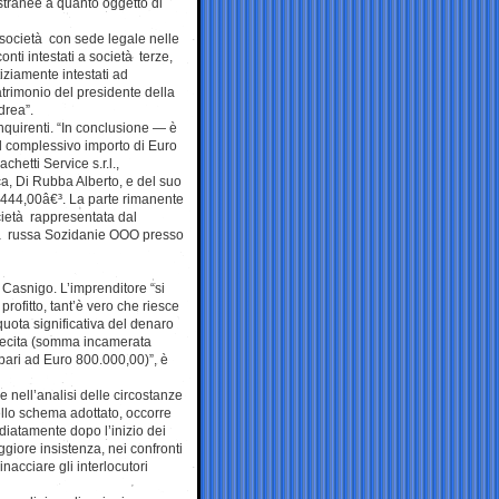
estranee a quanto oggetto di
 società con sede legale nelle
nti intestati a società terze,
tiziamente intestati ad
atrimonio del presidente della
drea”.
nquirenti. “In conclusione — è
 il complessivo importo di Euro
achetti Service s.r.l.,
ca, Di Rubba Alberto, e del suo
8.444,00â€³. La parte rimanente
ietà rappresentata dal
ietà russa Sozidanie OOO presso
i Casnigo. L’imprenditore “si
profitto, tant’è vero che riesce
 quota significativa del denaro
llecita (somma incamerata
 pari ad Euro 800.000,00)”, è
re nell’analisi delle circostanze
ello schema adottato, occorre
diatamente dopo l’inizio dei
giore insistenza, nei confronti
nacciare gli interlocutori