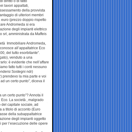
 diritto o di fatto
i lavori appaltati,
ossessamento della provvista
vantaggio di ulteriori membri
a euro (prezzo doppio rispetto
liare Andromeda si era
zione degli impianti elettrico
o srl, amministrata da Maffeis
società Immobiliare Andromeda,
iconosce all’appaltatrice Eco
00, del tutto esorbitante“.
gato), venduto a una
rarlo: è evidente che nell’affare
amo fatto tutti i conti nessuno
tendersi Sostegni ndr)
r) prendevo la mia parte e voi
d un certo punto”, diceva il
a un certo punto”? Annota il
a Eco. La società , malgrado
 del capitale sociale, ad
a titolo di acconto (Euro
asse della subappaltatrice
zzazione degli impianti oggetto
i per l’esecuzione delle opere