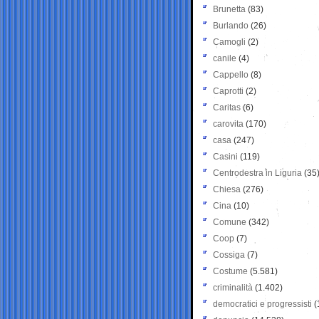
Brunetta
(83)
Burlando
(26)
Camogli
(2)
canile
(4)
Cappello
(8)
Caprotti
(2)
Caritas
(6)
carovita
(170)
casa
(247)
Casini
(119)
Centrodestra in Liguria
(35
Chiesa
(276)
Cina
(10)
Comune
(342)
Coop
(7)
Cossiga
(7)
Costume
(5.581)
criminalità
(1.402)
democratici e progressisti
(