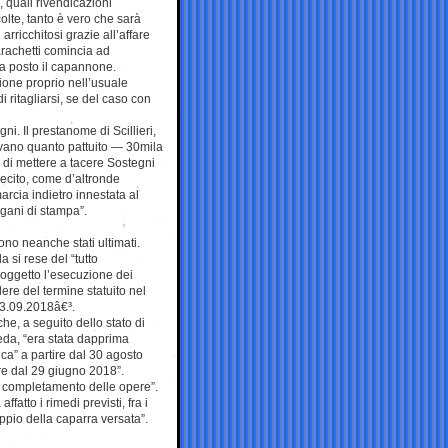
 quali rivendicazioni
colte, tanto è vero che sarà
rricchitosi grazie all’affare
arachetti comincia ad
 a posto il capannone.
ione proprio nell’usuale
i ritagliarsi, se del caso con
gni. Il prestanome di Scillieri,
davano quanto pattuito — 30mila
a di mettere a tacere Sostegni
lecito, come d’altronde
rcia indietro innestata al
gani di stampa”.
ono neanche stati ultimati.
a si rese del “tutto
 oggetto l’esecuzione dei
ere del termine statuito nel
 13.09.2018â€³.
he, a seguito dello stato di
da, “era stata dapprima
ica” a partire dal 30 agosto
ere dal 29 giugno 2018”.
l completamento delle opere”.
atto i rimedi previsti, fra i
oppio della caparra versata”.