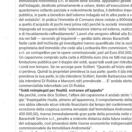
Immobiliare Andromeda s.r.l. in favore delle società appaltatrici gestite di
dall’indagato, destinato primariamente a celare, dietro all’esecuzione de
quantomeno soltanto parziale e notevolmente tardiva, il definitivo imp
pubblica, in parte a beneficio dell’odierno indagato ed in altra parte a 
del sodalizio“. In pratica l’immobile di Cormano viene ceduto a 800mil
a quello d’acquisto di pochi mesi prima ndr) perchè la società immobi
impegnata ad occuparsi della “sistemazione interna ed esterna, realizza
e di riscaldamento-raffreddamento“. Lavori che vengono affidati alla Ec
ma nei fatti — secondo gli inquirenti — gestita dallo stesso Barachetti.
Nelle carte dell’inchiesta gli investigatori hanno quantificato che la 
proprietaria dell’immobile che cede alla Lombardia film commission, “r
s.r.l. un corrispettivo per le opere commissionate, pari ad Euro 650.000,
Un capannone comprato sulla carta a 400mila euro (ma ne fatti mai pa
fondazione pubblica per il doppio dei soldi, quasi tutti usati per ristruttu
i conti non tornano. Se ne accorge pure Scillieri. “Quando all’inizio abbi
ci perdeva. Quindi la proprietari prendeva la sua parte; quello lì (da in
prendeva la sua parte; io (da intendersi Scillieri, tramite Barbarossa nd
(da intendersi Di Rubba e Manzoni ndr) prendevate…. E’ andata storta a
commercialista intercettato con Di Rubba.
“Soldi reimpiegati per finalità estranee all’appalto”
Ma perchè, come dice Scillieri, l’affare del capannone è andato storto “
gip: “Inspiegabile risulta, almeno all’apparenza, il comportamento dell
non abbia ottenuto alcun introito finanziario dal tempo del conferimento
eccezione della cospicua somma versatale dall’Immobiliare Andromeda 
400.000,00), riversa immediatamente gran parte della provvista nelle c
Barachetti Service s.r.l., peraltro a notevole distanza dalla futura reali
del subappalto, così privandosi delle risorse economiche indispensabil
commissionatele da Immobiliare Andromeda”.