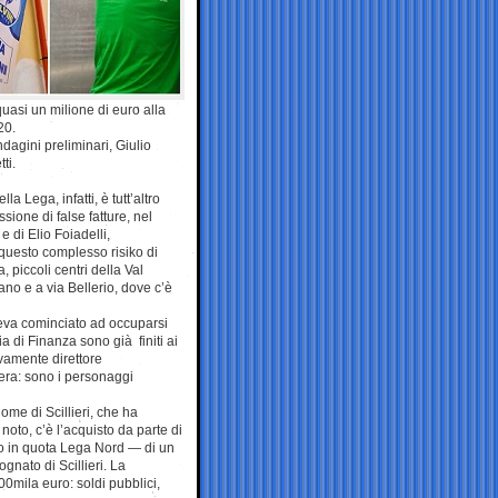
uasi un milione di euro alla
20.
ndagini preliminari, Giulio
ti.
 Lega, infatti, è tutt’altro
sione di false fatture, nel
 e di Elio Foiadelli,
 questo complesso risiko di
, piccoli centri della Val
ano e a via Bellerio, dove c’è
veva cominciato ad occuparsi
a di Finanza sono già finiti ai
ivamente direttore
era: sono i personaggi
ome di Scillieri, che ha
noto, c’è l’acquisto da parte di
o in quota Lega Nord — di un
nato di Scillieri. La
0mila euro: soldi pubblici,