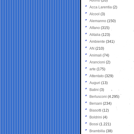
Aborto
(20)
Acca Larentia
(2)
Alcool
(3)
Alemanno
(150)
Alfano
(315)
Alitalia
(123)
Ambiente
(341)
AN
(210)
Animali
(74)
Arancioni
(2)
arte
(175)
Attentato
(329)
Auguri
(13)
Batini
(3)
Berlusconi
(4.295)
Bersani
(234)
Biasotti
(12)
Boldrini
(4)
Bossi
(1.221)
Brambilla
(38)