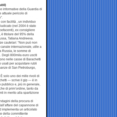
ubli)
lle informative della Guardia di
e attuale pericolo di
”.
 con facilità , un individuo
iudicato (nel 2004 è stato
pefacenti), ex consigliere
 è titolare del 95% della
russa, Tatiana Andreeva.
nze cautelari: “Non può non
o canale internazionale, utile a
la Russia, le somme di
. Degli 800mila euro usciti
cono nelle casse di Barachetti
 usati per acquistare rubli
inanze di San Pietroburgo,
 solo uno dei mille rivoli di
chetti — scrive il gip — è in
to pubblico e, più in generale,
he di prim’ordine, tanto da
i in merito alla spartizione
ndagini della procura di
all’affare del capannone di
d implementa un articolato
te della committente