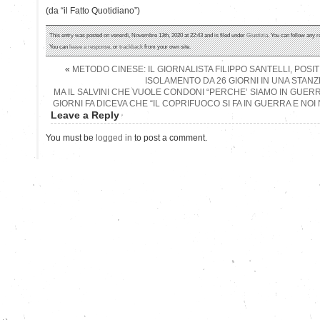
(da “il Fatto Quotidiano”)
This entry was posted on venerdì, Novembre 13th, 2020 at 22:43 and is filed under
Giustizia
. You can follow any r
You can
leave a response
, or
trackback
from your own site.
«
METODO CINESE: IL GIORNALISTA FILIPPO SANTELLI, POSI
ISOLAMENTO DA 26 GIORNI IN UNA STANZ
MA IL SALVINI CHE VUOLE CONDONI “PERCHE’ SIAMO IN GUERR
GIORNI FA DICEVA CHE “IL COPRIFUOCO SI FA IN GUERRA E NO
Leave a Reply
You must be
logged in
to post a comment.