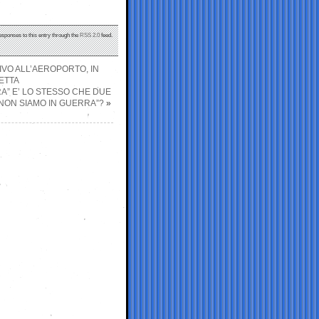
esponses to this entry through the
RSS 2.0
feed.
TIVO ALL’AEROPORTO, IN
ETTA
A” E’ LO STESSO CHE DUE
I NON SIAMO IN GUERRA”?
»