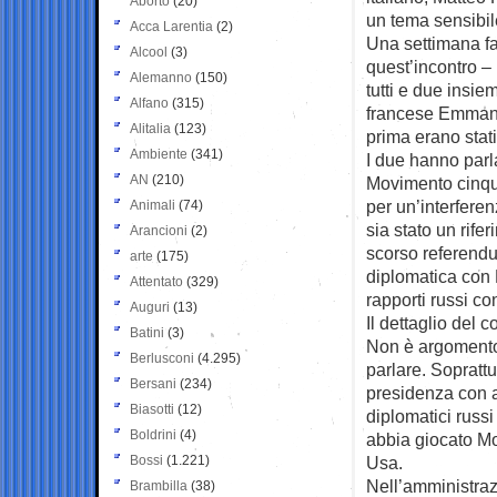
Aborto
(20)
un tema sensibil
Acca Larentia
(2)
Una settimana fa
Alcool
(3)
quest’incontro – 
Alemanno
(150)
tutti e due insie
Alfano
(315)
francese Emmanu
Alitalia
(123)
prima erano stati
Ambiente
(341)
I due hanno parla
AN
(210)
Movimento cinque 
per un’interferen
Animali
(74)
sia stato un rife
Arancioni
(2)
scorso referendu
arte
(175)
diplomatica con M
Attentato
(329)
rapporti russi con
Auguri
(13)
Il dettaglio del
Batini
(3)
Non è argomento 
Berlusconi
(4.295)
parlare. Sopratt
Bersani
(234)
presidenza con a
Biasotti
(12)
diplomatici russ
Boldrini
(4)
abbia giocato Mo
Bossi
(1.221)
Usa.
Nell’amministrazio
Brambilla
(38)