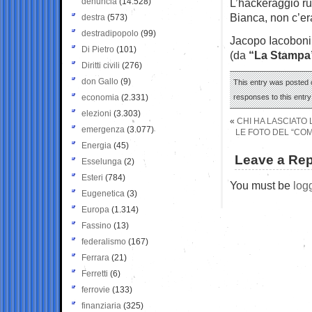
denuncia
(14.528)
L’hackeraggio ru
Bianca, non c’e
destra
(573)
destradipopolo
(99)
Jacopo Iacoboni
Di Pietro
(101)
(da
“La Stampa
Diritti civili
(276)
don Gallo
(9)
This entry was posted o
economia
(2.331)
responses to this entr
elezioni
(3.303)
«
CHI HA LASCIATO
emergenza
(3.077)
LE FOTO DEL “COM
Energia
(45)
Leave a Rep
Esselunga
(2)
Esteri
(784)
You must be
log
Eugenetica
(3)
Europa
(1.314)
Fassino
(13)
federalismo
(167)
Ferrara
(21)
Ferretti
(6)
ferrovie
(133)
finanziaria
(325)