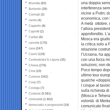
una doppia sensib
Brunetta
(83)
interferenza sem
Burlando
(26)
vicine a Putin; d
Camogli
(2)
economica, con
canile
(4)
A metà ottobre, 
Cappello
(8)
l’allora presiden
Caprotti
(2)
approfondito. L’a
Caritas
(6)
Mosca era giudi
carovita
(170)
la critica solo 
casa
(247)
relazione costru
l’Ucraina, ha ap
Casini
(119)
con una forza mi
Centrodestra in Liguria
(35)
soluzioni, non d
Chiesa
(276)
Poco tempo dopo,
Cina
(10)
ultimo tour eur
Comune
(342)
qualche «doppio»
Coop
(7)
I cinque al tavo
Cossiga
(7)
sulla richiesta d
Costume
(5.581)
(Mosca e Teheran
criminalità
(1.402)
volontà di Merkel
democratici e progressisti
(19)
comunicato finale