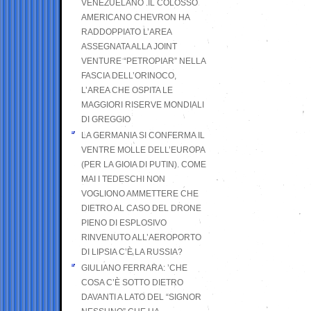
VENEZUELANO .IL COLOSSO
AMERICANO CHEVRON HA
RADDOPPIATO L’AREA
ASSEGNATA ALLA JOINT
VENTURE “PETROPIAR” NELLA
FASCIA DELL’ORINOCO,
L’AREA CHE OSPITA LE
MAGGIORI RISERVE MONDIALI
DI GREGGIO
LA GERMANIA SI CONFERMA IL
VENTRE MOLLE DELL’EUROPA
(PER LA GIOIA DI PUTIN). COME
MAI I TEDESCHI NON
VOGLIONO AMMETTERE CHE
DIETRO AL CASO DEL DRONE
PIENO DI ESPLOSIVO
RINVENUTO ALL’AEROPORTO
DI LIPSIA C’È LA RUSSIA?
GIULIANO FERRARA: ’CHE
COSA C’È SOTTO DIETRO
DAVANTI A LATO DEL “SIGNOR