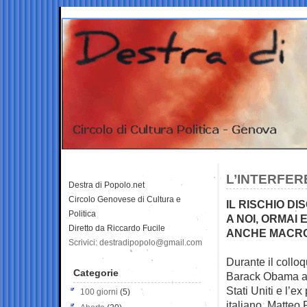
L’INTERFER
Destra di Popolo.net
Circolo Genovese di Cultura e
IL RISCHIO D
Politica
A NOI, ORMAI
Diretto da Riccardo Fucile
ANCHE MACR
Scrivici: destradipopolo@gmail.com
Durante il colloqu
Categorie
Barack Obama a
Stati Uniti e l’e
100 giorni
(5)
italiano, Matteo