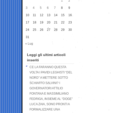
1
2
3
4
5
6
7
8
9
10
11
12
13
14
15
16
17
18
19
20
21
22
23
24
25
26
27
28
29
30
31
« Lug
Leggi gli ultimi articoli
inseriti
CE LA FARANNO QUESTA
VOLTA I PAVIDI LEGHISTI “DEL
NORD” A METTERE SOTTO
SCHIAFFO SALVINI? I
GOVERNATORI ATTILIO
FONTANA E MASSIMILIANO
FEDRIGA, INSIEME AL “DOGE”
LUCA ZAIA, SONO PRONTI A
FORMALIZZARE UNA