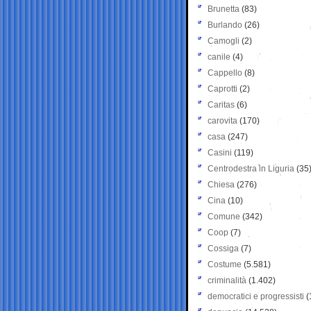
Brunetta
(83)
Burlando
(26)
Camogli
(2)
canile
(4)
Cappello
(8)
Caprotti
(2)
Caritas
(6)
carovita
(170)
casa
(247)
Casini
(119)
Centrodestra in Liguria
(35
Chiesa
(276)
Cina
(10)
Comune
(342)
Coop
(7)
Cossiga
(7)
Costume
(5.581)
criminalità
(1.402)
democratici e progressisti
(