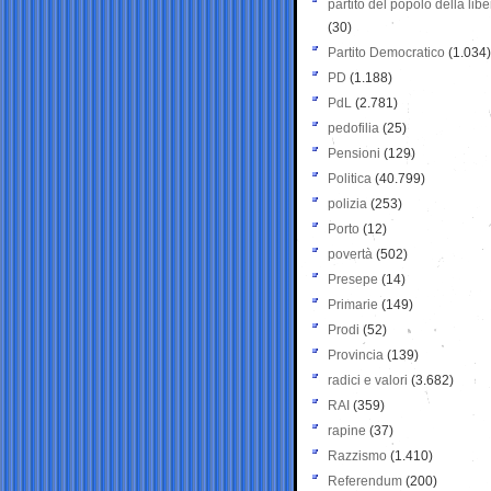
partito del popolo della libe
(30)
Partito Democratico
(1.034)
PD
(1.188)
PdL
(2.781)
pedofilia
(25)
Pensioni
(129)
Politica
(40.799)
polizia
(253)
Porto
(12)
povertà
(502)
Presepe
(14)
Primarie
(149)
Prodi
(52)
Provincia
(139)
radici e valori
(3.682)
RAI
(359)
rapine
(37)
Razzismo
(1.410)
Referendum
(200)