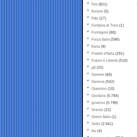
Fini
(821)
fioriere
(5)
Fitto
(27)
Fontana di Trevi
(1)
Formigoni
(90)
Forza Italia
(596)
frana
(9)
Fratelli d'Italia
(291)
Futuro e Libertà
(510)
g8
(25)
Gelmini
(68)
Genova
(542)
Giannino
(10)
Giustizia
(5.784)
governo
(5.799)
Grasso
(22)
Green Italia
(1)
Grillo
(2.941)
Idv
(4)