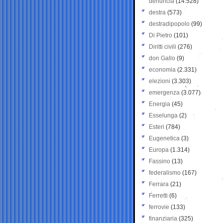
denuncia
(14.528)
destra
(573)
destradipopolo
(99)
Di Pietro
(101)
Diritti civili
(276)
don Gallo
(9)
economia
(2.331)
elezioni
(3.303)
emergenza
(3.077)
Energia
(45)
Esselunga
(2)
Esteri
(784)
Eugenetica
(3)
Europa
(1.314)
Fassino
(13)
federalismo
(167)
Ferrara
(21)
Ferretti
(6)
ferrovie
(133)
finanziaria
(325)