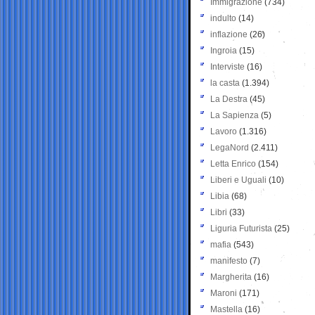
Immigrazione
(734)
indulto
(14)
inflazione
(26)
Ingroia
(15)
Interviste
(16)
la casta
(1.394)
La Destra
(45)
La Sapienza
(5)
Lavoro
(1.316)
LegaNord
(2.411)
Letta Enrico
(154)
Liberi e Uguali
(10)
Libia
(68)
Libri
(33)
Liguria Futurista
(25)
mafia
(543)
manifesto
(7)
Margherita
(16)
Maroni
(171)
Mastella
(16)