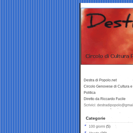
Destra di Popolo.net
Circolo Genovese di Cultura e
Politica
Diretto da Riccardo Fucile
Scrivici: destradipopolo@gma
Categorie
100 giorni
(5)