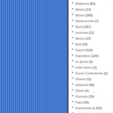
Mattarella
(60)
Meloni
(14)
Milano
(300)
Montezemolo
(7)
Monti
(357)
moschea
(11)
Musso
(10)
Muti
(10)
Napoli
(319)
Napolitano
(220)
no global
(5)
notte bianca
(3)
Nuovo Centrodestra
(2)
Obama
(11)
olimpiadi
(40)
Oliveri
(4)
Pannella
(29)
Papa
(33)
Parlamento
(1.428)