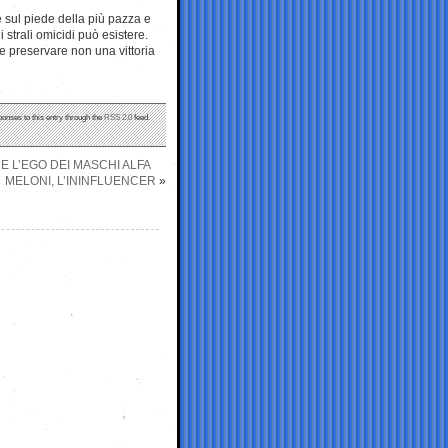
e sul piede della più pazza e
 strali omicidi può esistere.
 e preservare non una vittoria
ponses to this entry through the
RSS 2.0
feed.
 L’EGO DEI MASCHI ALFA
MELONI, L’ININFLUENCER
»