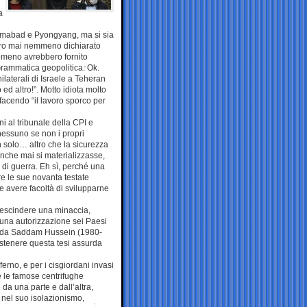
a
slamabad e Pyongyang, ma si sia
bero mai nemmeno dichiarato
omeno avrebbero fornito
Grammatica geopolitica. Ok.
ilaterali di Israele a Teheran
 ed altro!”. Motto idiota molto
 facendo “il lavoro sporco per
i al tribunale della CPI e
 nessuno se non i propri
on solo… altro che la sicurezza
nche mai si materializzasse,
di guerra. Eh sì, perché una
e le sue novanta testate
be avere facoltà di svilupparne
rescindere una minaccia,
cuna autorizzazione sei Paesi
ito da Saddam Hussein (1980-
stenere questa tesi assurda
ferno, e per i cisgiordani invasi
e le famose centrifughe
 da una parte e dall’altra,
 nel suo isolazionismo,