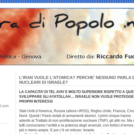
L’IRAN VUOLE L’ATOMICA? PERCHE’ NESSUNO PARLA 
NUCLEARI DI ISRAELE?
LA CAPACITA’ DI TEL AVIV E MOLTO SUPERIORE RISPETTO A Q
SVILUPPARE GLI AYATOLLAH… ISRAELE NON VUOLE PROTEGGE
PROPRI INTERESSI
il.com
Stati Uniti d’America, Russia (allora URSS), Regno Unito, Francia, Cina
Nord. Questi i Paesi dotati di armamenti atomici. I primi cinque hanno
aderito al Trattato di non proliferazione nucleare (TNP), gli altri no. Ma 
tutti conosciamo l’entità e la potenza degli arsenali, con forbici d’errore
più o meno ampie. E poi c’è un intruso: Israele.