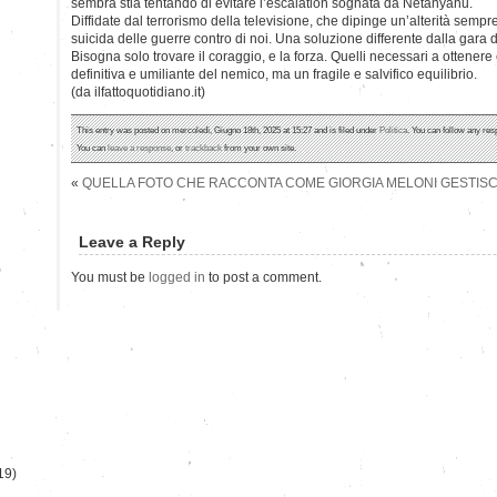
sembra stia tentando di evitare l’escalation sognata da Netanyahu.
Diffidate dal terrorismo della televisione, che dipinge un’alterità sempr
suicida delle guerre contro di noi. Una soluzione differente dalla gara di
Bisogna solo trovare il coraggio, e la forza. Quelli necessari a ottenere
definitiva e umiliante del nemico, ma un fragile e salvifico equilibrio.
(da ilfattoquotidiano.it)
This entry was posted on mercoledì, Giugno 18th, 2025 at 15:27 and is filed under
Politica
. You can follow any res
You can
leave a response
, or
trackback
from your own site.
«
QUELLA FOTO CHE RACCONTA COME GIORGIA MELONI GESTISCE
Leave a Reply
)
You must be
logged in
to post a comment.
19)