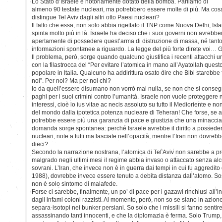
Lo Stato d’Israele è notoriamente dotato della bomba. Parliamo di
almeno 90 testate nucleari, ma potrebbero essere molte di più. Ma cos
distingue Tel Aviv dagli altri otto Paesi nucleari?
Il fatto che essa, non solo abbia rigettato il TNP come Nuova Delhi, I
spinta molto più in là. Israele ha deciso che i suoi governi non avreb
apertamente di possedere quest’arma di distruzione di massa, né tant
informazioni spontanee a riguardo. La legge del più forte direte voi… 
Il problema, però, sorge quando qualcuno giustifica i recenti attacchi un
con la filastrocca del “Per evitare l’atomica in mano all’Ayatollah questo
popolare in Italia. Qualcuno ha addirittura osato dire che Bibi starebbe
noi”. Per noi? Ma per noi chi?
Io da quell’essere disumano non vorrò mai nulla, se non che si consegn
paghi per i suoi crimini contro l’umanità. Israele non vuole proteggere
interessi, cioè lo ius vitae ac necis assoluto su tutto il Medioriente e n
del mondo dalla ipotetica potenza nucleare di Teheran! Che forse, se a
potrebbe essere più una garanzia di pace e giustizia che una minaccia 
domanda sorge spontanea: perché Israele avrebbe il diritto a posseder
nucleari, note a tutti ma lasciate nell’opacità, mentre l’Iran non dovreb
dieci?
Secondo la narrazione nostrana, l’atomica di Tel Aviv non sarebbe a p
malgrado negli ultimi mesi il regime abbia invaso o attaccato senza al
sovrani. L’Iran, che invece non è in guerra dai tempi in cui fu aggred
1988), dovrebbe invece essere tenuto a debita distanza dall’atomo. So
non è solo sintomo di malafede.
Forse ci sarebbe, finalmente, un po’ di pace per i gazawi rinchiusi all’in
dagli infami coloni razzisti. Al momento, però, non so se siano in azion
separa-isotopi nei bunker persiani. So solo che i missili si fanno sentire
assassinando tanti innocenti, e che la diplomazia è ferma. Solo Trump,