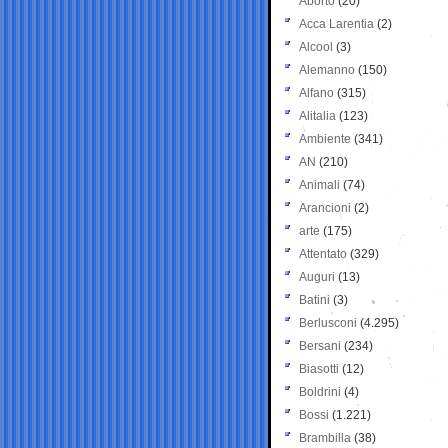
Aborto
(20)
Acca Larentia
(2)
Alcool
(3)
Alemanno
(150)
Alfano
(315)
Alitalia
(123)
Ambiente
(341)
AN
(210)
Animali
(74)
Arancioni
(2)
arte
(175)
Attentato
(329)
Auguri
(13)
Batini
(3)
Berlusconi
(4.295)
Bersani
(234)
Biasotti
(12)
Boldrini
(4)
Bossi
(1.221)
Brambilla
(38)