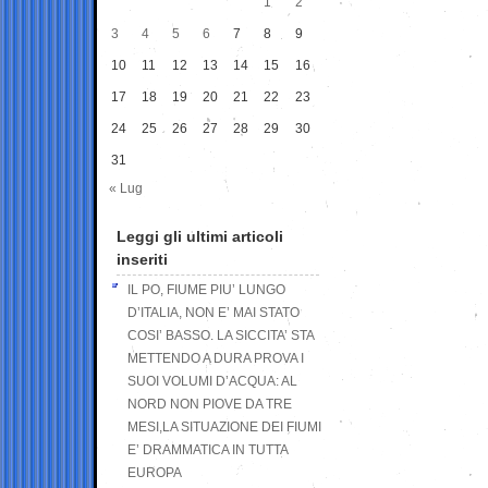
1
2
3
4
5
6
7
8
9
10
11
12
13
14
15
16
17
18
19
20
21
22
23
24
25
26
27
28
29
30
31
« Lug
Leggi gli ultimi articoli
inseriti
IL PO, FIUME PIU’ LUNGO
D’ITALIA, NON E’ MAI STATO
COSI’ BASSO. LA SICCITA’ STA
METTENDO A DURA PROVA I
SUOI VOLUMI D’ACQUA: AL
NORD NON PIOVE DA TRE
MESI,LA SITUAZIONE DEI FIUMI
E’ DRAMMATICA IN TUTTA
EUROPA