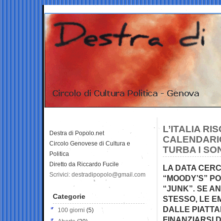
L’ITALIA RI
Destra di Popolo.net
CALENDARIO
Circolo Genovese di Cultura e
TURBA I SO
Politica
Diretto da Riccardo Fucile
LA DATA CERC
Scrivici: destradipopolo@gmail.com
“MOODY’S” PO
“JUNK”. SE A
Categorie
STESSO, LE 
DALLE PIATTA
100 giorni
(5)
FINANZIARSI