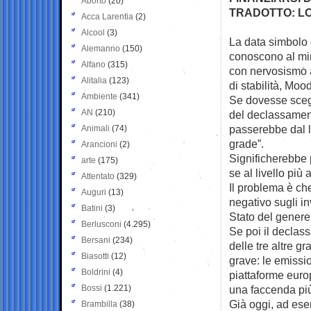
Aborto
(20)
TRADOTTO: L
Acca Larentia
(2)
Alcool
(3)
La data simbolo 
Alemanno
(150)
conoscono al min
Alfano
(315)
con nervosismo 
Alitalia
(123)
di stabilità, Mood
Ambiente
(341)
Se dovesse scegl
AN
(210)
del declassamento
passerebbe dal li
Animali
(74)
grade”.
Arancioni
(2)
Significherebbe 
arte
(175)
se al livello più 
Attentato
(329)
Il problema è ch
Auguri
(13)
negativo sugli in
Batini
(3)
Stato del genere
Berlusconi
(4.295)
Se poi il decla
Bersani
(234)
delle tre altre g
Biasotti
(12)
grave: le emissio
Boldrini
(4)
piattaforme europ
Bossi
(1.221)
una faccenda più
Già oggi, ad esem
Brambilla
(38)