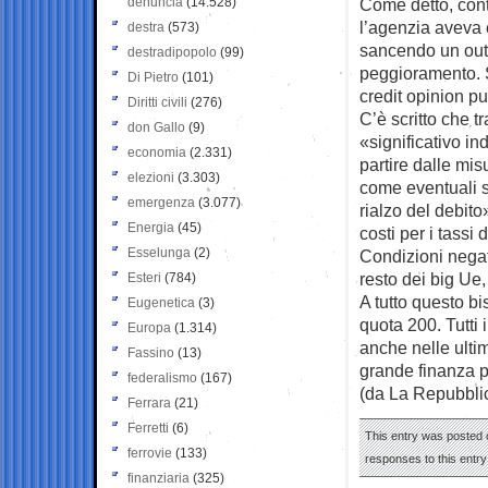
denuncia
(14.528)
Come detto, cont
l’agenzia aveva 
destra
(573)
sancendo un out
destradipopolo
(99)
peggioramento. S
Di Pietro
(101)
credit opinion p
Diritti civili
(276)
C’è scritto che t
don Gallo
(9)
«significativo in
economia
(2.331)
partire dalle mis
elezioni
(3.303)
come eventuali se
emergenza
(3.077)
rialzo del debito
Energia
(45)
costi per i tassi
Esselunga
(2)
Condizioni negat
resto dei big Ue,
Esteri
(784)
A tutto questo b
Eugenetica
(3)
quota 200. Tutti
Europa
(1.314)
anche nelle ulti
Fassino
(13)
grande finanza pe
federalismo
(167)
(da La Repubbli
Ferrara
(21)
Ferretti
(6)
This entry was posted o
ferrovie
(133)
responses to this entr
finanziaria
(325)