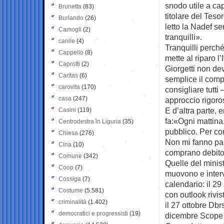
snodo utile a capi
Brunetta
(83)
titolare del Teso
Burlando
(26)
letto la Nadef se
Camogli
(2)
tranquilli».
canile
(4)
Tranquilli perché
Cappello
(8)
mette al riparo l’
Caprotti
(2)
Giorgetti non de
Caritas
(6)
semplice il comp
carovita
(170)
consigliare tutti
casa
(247)
approccio rigoro
E d’altra parte, e
Casini
(119)
fa:«Ogni mattina
Centrodestra in Liguria
(35)
pubblico. Per co
Chiesa
(276)
Non mi fanno pau
Cina
(10)
comprano debito
Comune
(342)
Quelle del minis
Coop
(7)
muovono e interv
Cossiga
(7)
calendario: il 29
Costume
(5.581)
con outlook rivis
criminalità
(1.402)
il 27 ottobre Dbr
democratici e progressisti
(19)
dicembre Scope R