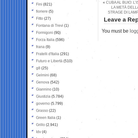
«
CUBA AL BUIO: L
Fini
(821)
LA METÀ DELL
fioriere
(5)
STRAGE DI LAM
Fitto
(27)
Leave a Rep
Fontana di Trevi
(1)
You must be
log
Formigoni
(90)
Forza Italia
(596)
frana
(9)
Fratelli d'Italia
(291)
Futuro e Libertà
(510)
g8
(25)
Gelmini
(68)
Genova
(542)
Giannino
(10)
Giustizia
(5.784)
governo
(5.799)
Grasso
(22)
Green Italia
(1)
Grillo
(2.941)
Idv
(4)