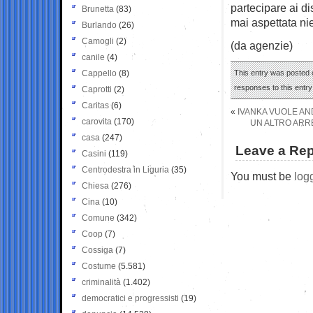
partecipare ai d
Brunetta
(83)
mai aspettata ni
Burlando
(26)
Camogli
(2)
(da agenzie)
canile
(4)
Cappello
(8)
This entry was posted 
responses to this entr
Caprotti
(2)
Caritas
(6)
«
IVANKA VUOLE AND
carovita
(170)
UN ALTRO ARRE
casa
(247)
Leave a Rep
Casini
(119)
Centrodestra in Liguria
(35)
You must be
log
Chiesa
(276)
Cina
(10)
Comune
(342)
Coop
(7)
Cossiga
(7)
Costume
(5.581)
criminalità
(1.402)
democratici e progressisti
(19)