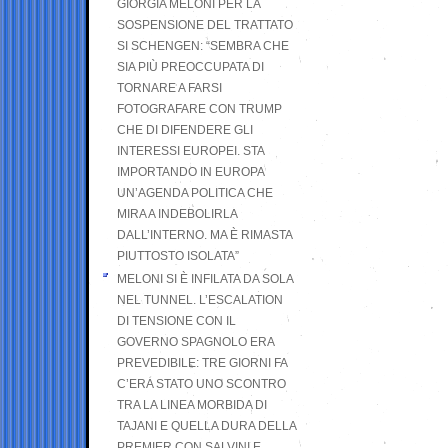
GIORGIA MELONI PER LA
SOSPENSIONE DEL TRATTATO
SI SCHENGEN: “SEMBRA CHE
SIA PIÙ PREOCCUPATA DI
TORNARE A FARSI
FOTOGRAFARE CON TRUMP
CHE DI DIFENDERE GLI
INTERESSI EUROPEI. STA
IMPORTANDO IN EUROPA
UN’AGENDA POLITICA CHE
MIRA A INDEBOLIRLA
DALL’INTERNO. MA È RIMASTA
PIUTTOSTO ISOLATA”
MELONI SI È INFILATA DA SOLA
NEL TUNNEL. L’ESCALATION
DI TENSIONE CON IL
GOVERNO SPAGNOLO ERA
PREVEDIBILE: TRE GIORNI FA
C’ERA STATO UNO SCONTRO
TRA LA LINEA MORBIDA DI
TAJANI E QUELLA DURA DELLA
PREMIER CON SALVINI E