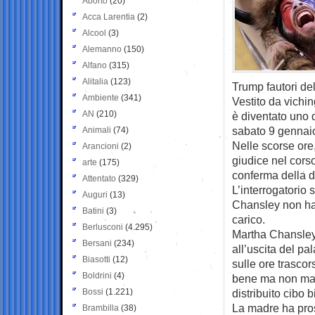
Aborto
(20)
Acca Larentia
(2)
Alcool
(3)
Alemanno
(150)
Alfano
(315)
Alitalia
(123)
Trump fautori de
Ambiente
(341)
Vestito da vichin
AN
(210)
è diventato uno de
sabato 9 gennai
Animali
(74)
Nelle scorse ore,
Arancioni
(2)
giudice nel cors
arte
(175)
conferma della 
Attentato
(329)
L’interrogatorio 
Auguri
(13)
Chansley non ha 
Batini
(3)
carico.
Berlusconi
(4.295)
Martha Chansley,
Bersani
(234)
all’uscita del pa
Biasotti
(12)
sulle ore trascors
Boldrini
(4)
bene ma non mang
Bossi
(1.221)
distribuito cibo b
La madre ha pros
Brambilla
(38)