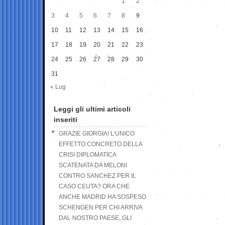
1
2
3
4
5
6
7
8
9
10
11
12
13
14
15
16
17
18
19
20
21
22
23
24
25
26
27
28
29
30
31
« Lug
Leggi gli ultimi articoli
inseriti
GRAZIE GIORGIA! L’UNICO
EFFETTO CONCRETO DELLA
CRISI DIPLOMATICA
SCATENATA DA MELONI
CONTRO SANCHEZ PER IL
CASO CEUTA? ORA CHE
ANCHE MADRID HA SOSPESO
SCHENGEN PER CHI ARRIVA
DAL NOSTRO PAESE, GLI