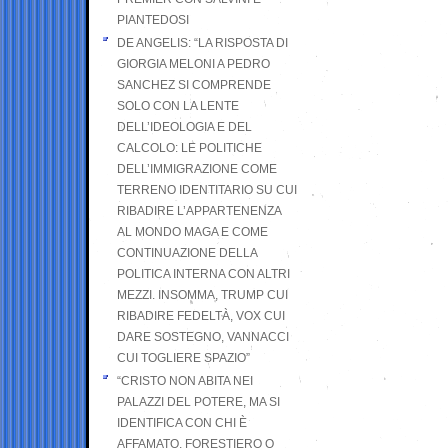
PIANTEDOSI
DE ANGELIS: “LA RISPOSTA DI
GIORGIA MELONI A PEDRO
SANCHEZ SI COMPRENDE
SOLO CON LA LENTE
DELL’IDEOLOGIA E DEL
CALCOLO: LE POLITICHE
DELL’IMMIGRAZIONE COME
TERRENO IDENTITARIO SU CUI
RIBADIRE L’APPARTENENZA
AL MONDO MAGA E COME
CONTINUAZIONE DELLA
POLITICA INTERNA CON ALTRI
MEZZI. INSOMMA, TRUMP CUI
RIBADIRE FEDELTÀ, VOX CUI
DARE SOSTEGNO, VANNACCI
CUI TOGLIERE SPAZIO”
“CRISTO NON ABITA NEI
PALAZZI DEL POTERE, MA SI
IDENTIFICA CON CHI È
AFFAMATO, FORESTIERO O