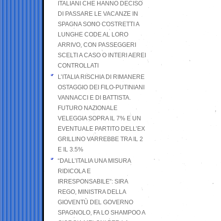
ITALIANI CHE HANNO DECISO
DI PASSARE LE VACANZE IN
SPAGNA SONO COSTRETTI A
LUNGHE CODE AL LORO
ARRIVO, CON PASSEGGERI
SCELTI A CASO O INTERI AEREI
CONTROLLATI
L’ITALIA RISCHIA DI RIMANERE
OSTAGGIO DEI FILO-PUTINIANI
VANNACCI E DI BATTISTA.
FUTURO NAZIONALE
VELEGGIA SOPRA IL 7% E UN
EVENTUALE PARTITO DELL’EX
GRILLINO VARREBBE TRA IL 2
E IL 3.5%
“DALL’ITALIA UNA MISURA
RIDICOLA E
IRRESPONSABILE”: SIRA
REGO, MINISTRA DELLA
GIOVENTÙ DEL GOVERNO
SPAGNOLO, FA LO SHAMPOO A