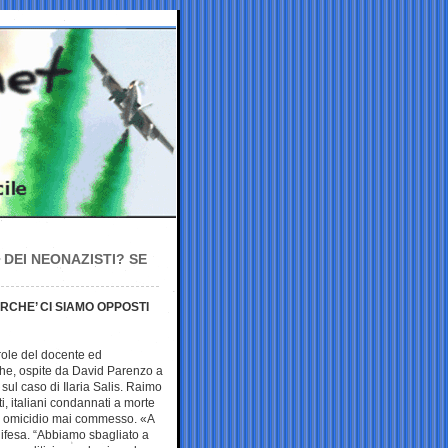
 DEI NEONAZISTI? SE
ERCHE’ CI SIAMO OPPOSTI
role del docente ed
che, ospite da David Parenzo a
 sul caso di Ilaria Salis. Raimo
ti, italiani condannati a morte
 un omicidio mai commesso. «A
difesa. “Abbiamo sbagliato a