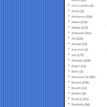
Aborto
(20)
Acca Larentia
(2)
Alcool
(3)
Alemanno
(150)
Alfano
(315)
Alitalia
(123)
Ambiente
(341)
AN
(210)
Animali
(74)
Arancioni
(2)
arte
(175)
Attentato
(329)
Auguri
(13)
Batini
(3)
Berlusconi
(4.295)
Bersani
(234)
Biasotti
(12)
Boldrini
(4)
Bossi
(1.221)
Brambilla
(38)