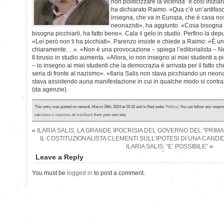
non politicizzare la vicenda” e così inizian
ha dichiarato Raimo. «Qua c’è un’antifasc
insegna, che va in Europa, che è casa nos
neonazisti», ha aggiunto. «Cosa bisogna 
bisogna picchiarli, ha fatto bene». Cala il gelo in studio. Perfino la dep
«Lei però non li ha picchiati». Parenzo insiste e chiede a Raimo: «È 
chiaramente….». «Non è una provocazione – spiega l’editorialista – N
Il brusio in studio aumenta. «Allora, io non insegno ai miei studenti a p
– io insegno ai miei studenti che la democrazia è arrivata per il fatto c
seria di fronte al nazismo». «Ilaria Salis non stava picchiando un neo
stava assistendo auna manifestazione in cui in qualche modo si contr
(da agenzie)
This entry was posted on venerdì, Marzo 29th, 2024 at 20:32 and is filed under
Politica
. You can follow any respon
can
leave a response
, or
trackback
from your own site.
«
ILARIA SALIS, LA GRANDE IPOCRISIA DEL GOVERNO DEL “PRIMA
IL COSTITUZIONALISTA CLEMENTI SULL’IPOTESI DI UNA CAND
ILARIA SALIS: “E’ POSSIBILE”
»
Leave a Reply
You must be
logged in
to post a comment.