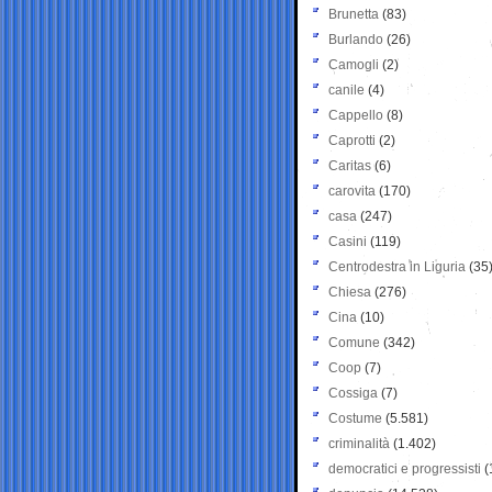
Brunetta
(83)
Burlando
(26)
Camogli
(2)
canile
(4)
Cappello
(8)
Caprotti
(2)
Caritas
(6)
carovita
(170)
casa
(247)
Casini
(119)
Centrodestra in Liguria
(35
Chiesa
(276)
Cina
(10)
Comune
(342)
Coop
(7)
Cossiga
(7)
Costume
(5.581)
criminalità
(1.402)
democratici e progressisti
(