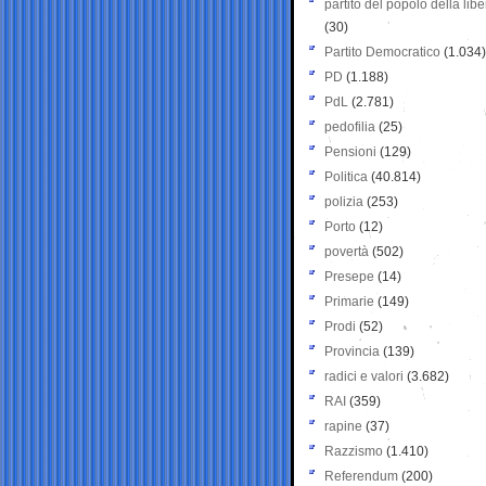
partito del popolo della libe
(30)
Partito Democratico
(1.034)
PD
(1.188)
PdL
(2.781)
pedofilia
(25)
Pensioni
(129)
Politica
(40.814)
polizia
(253)
Porto
(12)
povertà
(502)
Presepe
(14)
Primarie
(149)
Prodi
(52)
Provincia
(139)
radici e valori
(3.682)
RAI
(359)
rapine
(37)
Razzismo
(1.410)
Referendum
(200)