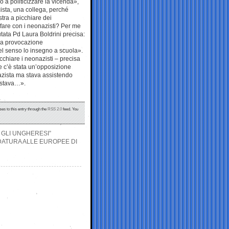
o a politicizzare la vicenda»,
ista, una collega, perché
tra a picchiare dei
fare con i neonazisti? Per me
utata Pd Laura Boldrini precisa:
una provocazione
el senso lo insegno a scuola».
icchiare i neonazisti – precisa
he c’è stata un’opposizione
nazista ma stava assistendo
astava…».
ses to this entry through the
RSS 2.0
feed. You
 GLI UNGHERESI”
IDATURA ALLE EUROPEE DI