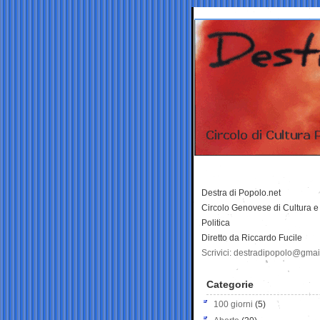
Destra di Popolo.net
Circolo Genovese di Cultura e
Politica
Diretto da Riccardo Fucile
Scrivici: destradipopolo@gma
Categorie
100 giorni
(5)