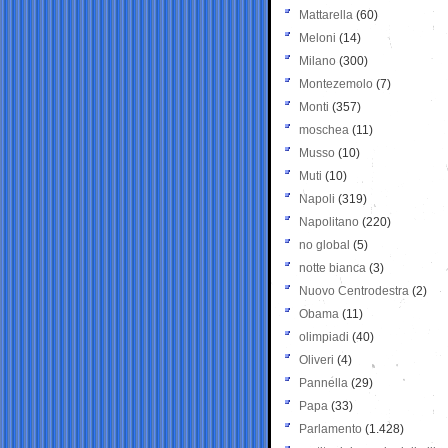
Mattarella
(60)
Meloni
(14)
Milano
(300)
Montezemolo
(7)
Monti
(357)
moschea
(11)
Musso
(10)
Muti
(10)
Napoli
(319)
Napolitano
(220)
no global
(5)
notte bianca
(3)
Nuovo Centrodestra
(2)
Obama
(11)
olimpiadi
(40)
Oliveri
(4)
Pannella
(29)
Papa
(33)
Parlamento
(1.428)