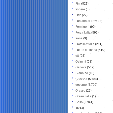
Fini
(821)
fioriere
(5)
Fitto
(27)
Fontana di Trevi
(1)
Formigoni
(90)
Forza Italia
(596)
frana
(9)
Fratelli d'Italia
(291)
Futuro e Libertà
(510)
g8
(25)
Gelmini
(68)
Genova
(542)
Giannino
(10)
Giustizia
(5.784)
governo
(5.799)
Grasso
(22)
Green Italia
(1)
Grillo
(2.941)
Idv
(4)