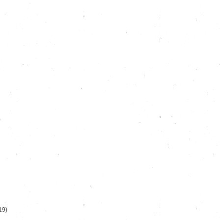
)
19)