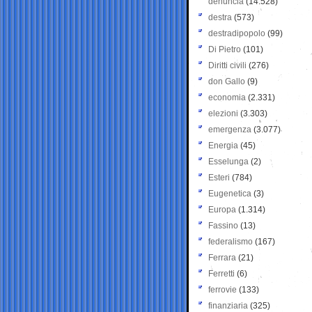
denuncia
(14.528)
destra
(573)
destradipopolo
(99)
Di Pietro
(101)
Diritti civili
(276)
don Gallo
(9)
economia
(2.331)
elezioni
(3.303)
emergenza
(3.077)
Energia
(45)
Esselunga
(2)
Esteri
(784)
Eugenetica
(3)
Europa
(1.314)
Fassino
(13)
federalismo
(167)
Ferrara
(21)
Ferretti
(6)
ferrovie
(133)
finanziaria
(325)