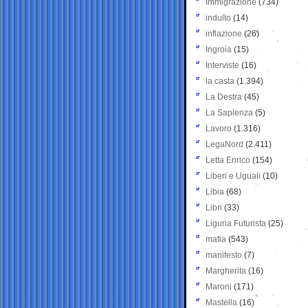
Immigrazione
(734)
indulto
(14)
inflazione
(26)
Ingroia
(15)
Interviste
(16)
la casta
(1.394)
La Destra
(45)
La Sapienza
(5)
Lavoro
(1.316)
LegaNord
(2.411)
Letta Enrico
(154)
Liberi e Uguali
(10)
Libia
(68)
Libri
(33)
Liguria Futurista
(25)
mafia
(543)
manifesto
(7)
Margherita
(16)
Maroni
(171)
Mastella
(16)