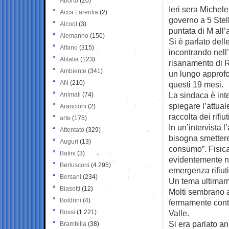
Aborto
(20)
Ieri sera Michel
Acca Larentia
(2)
governo a 5
Stel
Alcool
(3)
puntata di M all
Alemanno
(150)
Si è parlato dell
Alfano
(315)
incontrando nell
Alitalia
(123)
risanamento di 
Ambiente
(341)
un lungo approfo
AN
(210)
questi 19 mesi.
La sindaca è int
Animali
(74)
spiegare l’attua
Arancioni
(2)
raccolta dei rifiut
arte
(175)
In un’intervista
Attentato
(329)
bisogna smettere d
Auguri
(13)
consumo”. Fisic
Batini
(3)
evidentemente n
Berlusconi
(4.295)
emergenza rifiu
Bersani
(234)
Un tema ultimamen
Biasotti
(12)
Molti sembrano a
Boldrini
(4)
fermamente contr
Bossi
(1.221)
Valle.
Si era parlato an
Brambilla
(38)