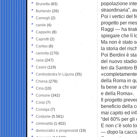
popolazione inte
Brunetta
(83)
straordinaria”, a
Burlando
(26)
Poi i vertici de
Camogli
(2)
progetto per mes
canile
(4)
Raggi — ha tirat
Cappello
(8)
spiegare che lì l
Caprotti
(2)
Ma non è stato so
Caritas
(6)
la storia del ris
carovita
(170)
Poi Berdini è sta
casa
(247)
del nuovo stadio 
Ieri da Santoro 
Casini
(119)
«completamente i
Centrodestra in Liguria
(35)
della Roma in qu
Chiesa
(276)
fa bene a chi van
Cina
(10)
e della Roma».
Comune
(342)
Il progetto prev
Coop
(7)
beneficio della 
Cossiga
(7)
mai capito ed in
Costume
(5.581)
“del 60% per gli
criminalità
(1.402)
E non c’è solo lo
democratici e progressisti
(19)
— dopo la caccia