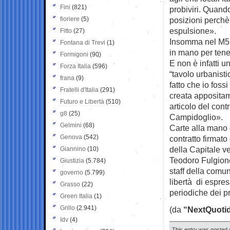
Fini
(821)
probiviri. Quand
fioriere
(5)
posizioni perchè
espulsione».
Fitto
(27)
Insomma nel M5S c
Fontana di Trevi
(1)
in mano per tener
Formigoni
(90)
E non è infatti u
Forza Italia
(596)
“tavolo urbanisti
frana
(9)
fatto che io foss
Fratelli d'Italia
(291)
creata appositam
Futuro e Libertà
(510)
articolo del cont
g8
(25)
Campidoglio».
Gelmini
(68)
Carte alla mano 
Genova
(542)
contratto firmato
della Capitale v
Giannino
(10)
Teodoro Fulgione
Giustizia
(5.784)
staff della comu
governo
(5.799)
libertà di espres
Grasso
(22)
periodiche dei pr
Green Italia
(1)
Grillo
(2.941)
(da
“NextQuoti
Idv
(4)
This entry was posted 