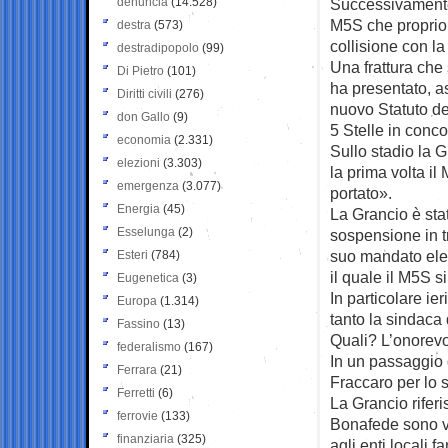
denuncia
(14.528)
Successivamente 
M5S che proprio a
destra
(573)
collisione con l
destradipopolo
(99)
Una frattura che 
Di Pietro
(101)
ha presentato, ass
Diritti civili
(276)
nuovo Statuto d
don Gallo
(9)
5 Stelle in conc
economia
(2.331)
Sullo stadio la G
elezioni
(3.303)
la prima volta i
emergenza
(3.077)
portato».
Energia
(45)
La Grancio è sta
Esselunga
(2)
sospensione in t
suo mandato elet
Esteri
(784)
il quale il M5S s
Eugenetica
(3)
In particolare i
Europa
(1.314)
tanto la sindaca
Fassino
(13)
Quali? L’onorev
federalismo
(167)
In un passaggio d
Ferrara
(21)
Fraccaro per lo s
Ferretti
(6)
La Grancio rifer
ferrovie
(133)
Bonafede sono ve
finanziaria
(325)
agli enti locali 