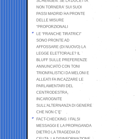
SCHENGEN. SE LA DUCETTA
NON TORNERA’ SUI SUOI
PASSI MADRID HA PRONTE
DELLE MISURE
“PROPORZIONALI
LE “FRANCHE TIRATRICI”
SONO PRONTE AD
AFFOSSARE (DI NUOVO) LA
LEGGE ELETTORALE? IL
BLUFF SULLE PREFERENZE
ANNUNCIATO CON TONI
TRIONFALISTICI DA MELONI E
ALLEATI FA INCAZZARE LE
PARLAMENTARI DEL
CENTRODESTRA,
INCAROGNITE
SULL’ALTERNANZA DI GENERE
CHE NON C’E’
FACT-CHECKING: I FALSI
MESSAGGI E LA PROPAGANDA
DIETRO LA TRAGEDIA DI
CEUTA: LA DISINFORMAZIONE