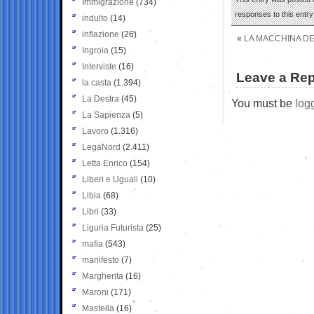
Immigrazione
(734)
responses to this entr
indulto
(14)
inflazione
(26)
«
LA MACCHINA DE
Ingroia
(15)
Interviste
(16)
Leave a Rep
la casta
(1.394)
La Destra
(45)
You must be
log
La Sapienza
(5)
Lavoro
(1.316)
LegaNord
(2.411)
Letta Enrico
(154)
Liberi e Uguali
(10)
Libia
(68)
Libri
(33)
Liguria Futurista
(25)
mafia
(543)
manifesto
(7)
Margherita
(16)
Maroni
(171)
Mastella
(16)