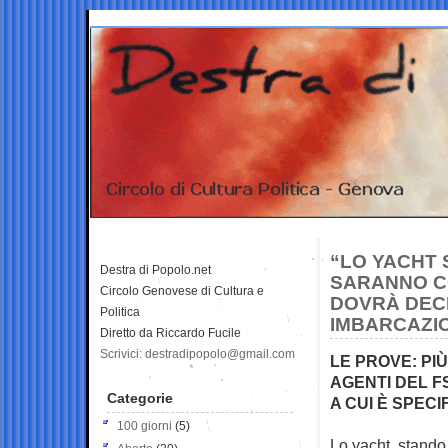
“LO YACHT 
Destra di Popolo.net
SARANNO C
Circolo Genovese di Cultura e
DOVRÀ DEC
Politica
IMBARCAZI
Diretto da Riccardo Fucile
Scrivici: destradipopolo@gmail.com
LE PROVE: PI
AGENTI DEL F
Categorie
A CUI È SPEC
100 giorni
(5)
Lo yacht, stando