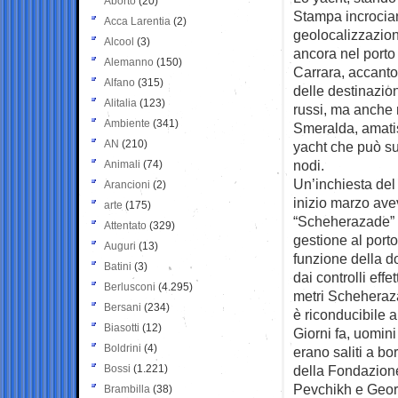
Aborto
(20)
Stampa
incrocia
Acca Larentia
(2)
geolocalizzazione
Alcool
(3)
ancora nel porto 
Alemanno
(150)
Carrara, accanto
Alfano
(315)
delle destinazion
Alitalia
(123)
russi, ma anche 
Ambiente
(341)
Smeralda, amatis
AN
(210)
yacht che può su
nodi.
Animali
(74)
Un’inchiesta de
Arancioni
(2)
inizio marzo avev
arte
(175)
“Scheherazade” s
Attentato
(329)
gestione al port
Auguri
(13)
funzione della d
Batini
(3)
dai controlli eff
Berlusconi
(4.295)
metri Scheheraza
Bersani
(234)
è riconducibile a
Biasotti
(12)
Giorni fa, uomini
Boldrini
(4)
erano saliti a bo
Bossi
(1.221)
della Fondazione
Pevchikh e Geor
Brambilla
(38)