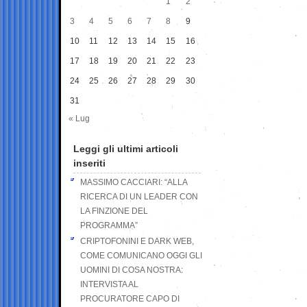
1
2
3
4
5
6
7
8
9
10
11
12
13
14
15
16
17
18
19
20
21
22
23
24
25
26
27
28
29
30
31
« Lug
Leggi gli ultimi articoli
inseriti
MASSIMO CACCIARI: “ALLA
RICERCA DI UN LEADER CON
LA FINZIONE DEL
PROGRAMMA”
CRIPTOFONINI E DARK WEB,
COME COMUNICANO OGGI GLI
UOMINI DI COSA NOSTRA:
INTERVISTA AL
PROCURATORE CAPO DI