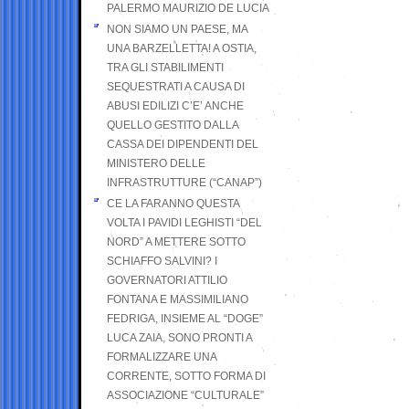
PALERMO MAURIZIO DE LUCIA
NON SIAMO UN PAESE, MA
UNA BARZELLETTA! A OSTIA,
TRA GLI STABILIMENTI
SEQUESTRATI A CAUSA DI
ABUSI EDILIZI C’E’ ANCHE
QUELLO GESTITO DALLA
CASSA DEI DIPENDENTI DEL
MINISTERO DELLE
INFRASTRUTTURE (“CANAP”)
CE LA FARANNO QUESTA
VOLTA I PAVIDI LEGHISTI “DEL
NORD” A METTERE SOTTO
SCHIAFFO SALVINI? I
GOVERNATORI ATTILIO
FONTANA E MASSIMILIANO
FEDRIGA, INSIEME AL “DOGE”
LUCA ZAIA, SONO PRONTI A
FORMALIZZARE UNA
CORRENTE, SOTTO FORMA DI
ASSOCIAZIONE “CULTURALE”