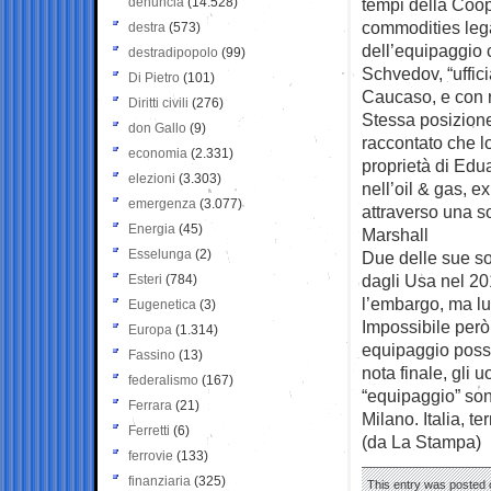
denuncia
(14.528)
tempi della Coop
commodities lega
destra
(573)
dell’equipaggio c
destradipopolo
(99)
Schvedov, “uffici
Di Pietro
(101)
Caucaso, e con 
Diritti civili
(276)
Stessa posizione
don Gallo
(9)
raccontato che lo
economia
(2.331)
proprietà di Edu
elezioni
(3.303)
nell’oil & gas, ex
emergenza
(3.077)
attraverso una so
Energia
(45)
Marshall
Esselunga
(2)
Due delle sue so
dagli Usa nel 20
Esteri
(784)
l’embargo, ma lu
Eugenetica
(3)
Impossibile però
Europa
(1.314)
equipaggio possa
Fassino
(13)
nota finale, gli
federalismo
(167)
“equipaggio” sono
Ferrara
(21)
Milano. Italia, te
Ferretti
(6)
(da La Stampa)
ferrovie
(133)
finanziaria
(325)
This entry was posted 