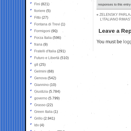
Fini
(821)
responses to this entr
fioriere
(5)
«
ZELENSKY PARLA 
Fitto
(27)
L’ITALIANO RIMAS
Fontana di Trevi
(1)
Leave a Rep
Formigoni
(90)
Forza Italia
(596)
You must be
log
frana
(9)
Fratelli d'Italia
(291)
Futuro e Libertà
(510)
g8
(25)
Gelmini
(68)
Genova
(542)
Giannino
(10)
Giustizia
(5.784)
governo
(5.799)
Grasso
(22)
Green Italia
(1)
Grillo
(2.941)
Idv
(4)