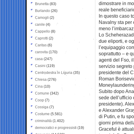
dimostrare in mod
Brunetta
(83)
reale beneficiari
Burlando
(26)
In questo caso t
Camogli
(2)
Navalny sta per 
canile
(4)
meno l’imbarcaz
Cappello
(8)
Lo Scheherazade,
Caprotti
(2)
due eliporti, e o
Caritas
(6)
l’equipaggio com
carovita
(170)
soprattutto – e q
casa
(247)
agenti del Fso, i
servizio segreto 
Casini
(119)
presidente del C
Centrodestra in Liguria
(35)
Roman Borisevic
Chiesa
(276)
Moneylaundering 
Cina
(10)
Subito dopo Anat
Comune
(342)
sede dell’ufficio
Coop
(7)
presidente). Ale
Cossiga
(7)
e Alexander Gray
Costume
(5.581)
di Putin, e fu sp
criminalità
(1.402)
giorni prima dell
democratici e progressisti
(19)
Graceful è attua