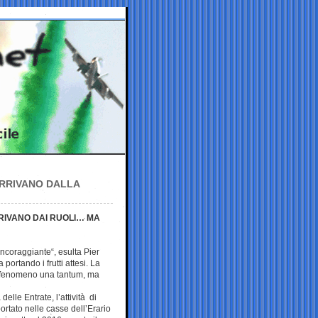
 ARRIVANO DALLA
RRIVANO DAI RUOLI… MA
ncoraggiante“, esulta Pier
 portando i frutti attesi. La
un fenomeno una tantum, ma
lle Entrate, l’attività di
ortato nelle casse dell’Erario