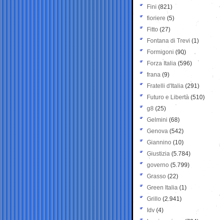
Fini
(821)
fioriere
(5)
Fitto
(27)
Fontana di Trevi
(1)
Formigoni
(90)
Forza Italia
(596)
frana
(9)
Fratelli d'Italia
(291)
Futuro e Libertà
(510)
g8
(25)
Gelmini
(68)
Genova
(542)
Giannino
(10)
Giustizia
(5.784)
governo
(5.799)
Grasso
(22)
Green Italia
(1)
Grillo
(2.941)
Idv
(4)