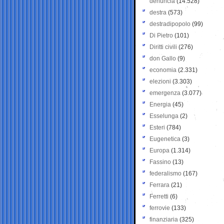
denuncia
(14.528)
destra
(573)
destradipopolo
(99)
Di Pietro
(101)
Diritti civili
(276)
don Gallo
(9)
economia
(2.331)
elezioni
(3.303)
emergenza
(3.077)
Energia
(45)
Esselunga
(2)
Esteri
(784)
Eugenetica
(3)
Europa
(1.314)
Fassino
(13)
federalismo
(167)
Ferrara
(21)
Ferretti
(6)
ferrovie
(133)
finanziaria
(325)