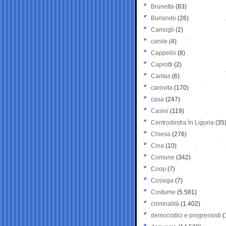
Brunetta
(83)
Burlando
(26)
Camogli
(2)
canile
(4)
Cappello
(8)
Caprotti
(2)
Caritas
(6)
carovita
(170)
casa
(247)
Casini
(119)
Centrodestra in Liguria
(35
Chiesa
(276)
Cina
(10)
Comune
(342)
Coop
(7)
Cossiga
(7)
Costume
(5.581)
criminalità
(1.402)
democratici e progressisti
(