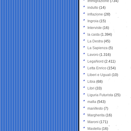
Immigrazione
(734)
indulto
(14)
inflazione
(26)
Ingroia
(15)
Interviste
(16)
la casta
(1.394)
La Destra
(45)
La Sapienza
(5)
Lavoro
(1.316)
LegaNord
(2.411)
Letta Enrico
(154)
Liberi e Uguali
(10)
Libia
(68)
Libri
(33)
Liguria Futurista
(25)
mafia
(543)
manifesto
(7)
Margherita
(16)
Maroni
(171)
Mastella
(16)