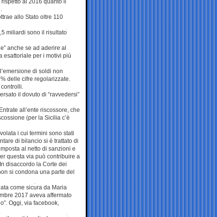
rispetto al 2016 quanto il
.
ottrae allo Stato oltre 110
5 miliardi sono il risultato
ne” anche se ad aderire al
esattoriale per i motivi più
 l’emersione di soldi non
6% delle cifre regolarizzate.
controlli.
ersato il dovuto di “ravvedersi”
e Entrate all’ente riscossore, che
cossione (per la Sicilia c’è
volata i cui termini sono stati
tare di bilancio si è trattato di
imposta al netto di sanzioni e
per questa via può contribuire a
 In disaccordo la Corte dei
non si condona una parte del
 data come sicura da Maria
tembre 2017 aveva affermato
no”. Oggi, via facebook,