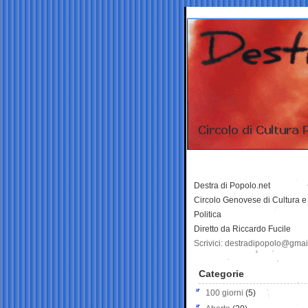
Destra di Popolo.net
Circolo Genovese di Cultura e
Politica
Diretto da Riccardo Fucile
Scrivici: destradipopolo@gma
Categorie
100 giorni
(5)