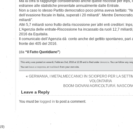
Ma la cifra si raggiunge considerando anche quelle riscosse per Inps, In
estranee alle statistiche presentate annualmente dalle Entrate.
Non a caso lo stesso Partito democratico poco prima aveva twittato: “
dell’evasione fiscale in Italia, superati i 20 miliardi”. Mentre Democratic
miliardi”.
Altri 5,7 miliardi sono frutto della riscossione per altri enti creditori: Inps
L’Agenzia delle entrate-Riscossione ha incassato da ruoli 12,7 miliardi, 
2016 da Equitalia.
Il comunicato dell’Agenzia dà conto anche del gettito spontaneo, pari 
fronte dei 405 del 2016.
(da
“il Fatto Quotidiano”
)
This entry was posted on venerdì, Febbraio 2nd, 2018 at 12:39 and is filed under
denuncia
. You can follow any res
You can
leave a response
, or
trackback
from your own site.
)
«
GERMANIA, I METALMECCANICI IN SCIOPERO PER LA SETTI
VOLONTARIA
BOOM GIOVANI AGRICOLTURA: NASCONO
Leave a Reply
You must be
logged in
to post a comment.
19)