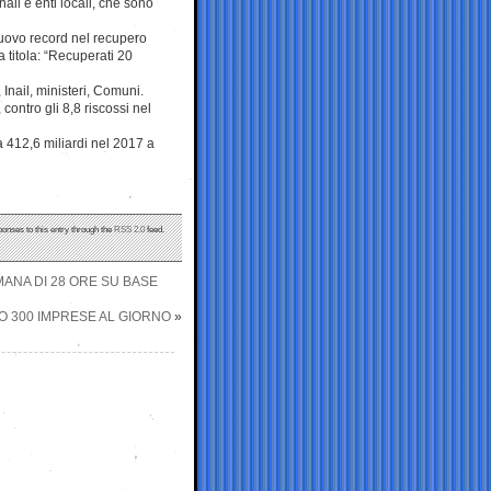
ail e enti locali, che sono
Nuovo record nel recupero
a titola: “Recuperati 20
, Inail, ministeri, Comuni.
contro gli 8,8 riscossi nel
a 412,6 miliardi nel 2017 a
ponses to this entry through the
RSS 2.0
feed.
MANA DI 28 ORE SU BASE
 300 IMPRESE AL GIORNO
»