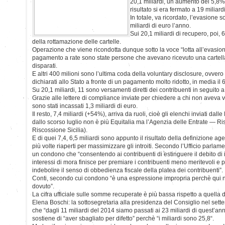
20,1 miliardi, un aumento del 5,8% 
risultato si era fermato a 19 miliardi
In totale, va ricordato, l’evasione s
miliardi di euro l’anno.
Sui 20,1 miliardi di recupero, poi, 6,
della rottamazione delle cartelle.
Operazione che viene ricondotta dunque sotto la voce “lotta all’evasio
pagamento a rate sono state persone che avevano ricevuto una cartella 
disparati.
E altri 400 milioni sono l’ultima coda della voluntary disclosure, ovvero
dichiarati allo Stato a fronte di un pagamento molto ridotto, in media il 
Su 20,1 miliardi, 11 sono versamenti diretti dei contribuenti in seguito a 
Grazie alle lettere di compliance inviate per chiedere a chi non aveva v
sono stati incassati 1,3 miliardi di euro.
Il resto, 7,4 miliardi (+54%), arriva da ruoli, cioè gli elenchi inviati dall
dallo scorso luglio non è più Equitalia ma l’Agenzia delle Entrate — Ris
Riscossione Sicilia).
E di quei 7,4, 6,5 miliardi sono appunto il risultato della definizione age
più volte riaperti per massimizzare gli introiti. Secondo l’Ufficio parlamen
un condono che “consentendo ai contribuenti di estinguere il debito di 
interessi di mora finisce per premiare i contribuenti meno meritevoli e 
indebolire il senso di obbedienza fiscale della platea dei contribuenti”.
Conti, secondo cui condono “è una espressione impropria perchè qui 
dovuto”.
La cifra ufficiale sulle somme recuperate è più bassa rispetto a quella
Elena Boschi: la sottosegretaria alla presidenza del Consiglio nel set
che “dagli 11 miliardi del 2014 siamo passati ai 23 miliardi di quest’an
sostiene di “aver sbagliato per difetto” perchè “i miliardi sono 25,8“.