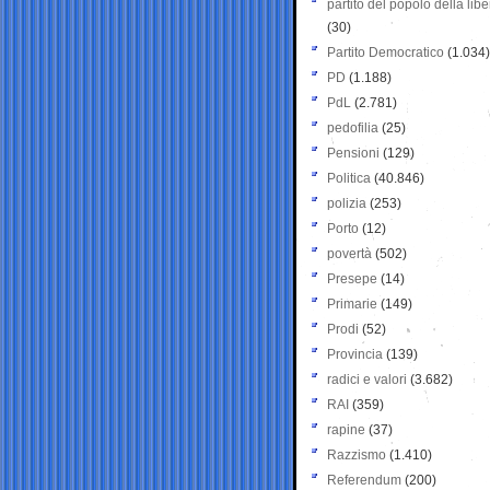
partito del popolo della libe
(30)
Partito Democratico
(1.034)
PD
(1.188)
PdL
(2.781)
pedofilia
(25)
Pensioni
(129)
Politica
(40.846)
polizia
(253)
Porto
(12)
povertà
(502)
Presepe
(14)
Primarie
(149)
Prodi
(52)
Provincia
(139)
radici e valori
(3.682)
RAI
(359)
rapine
(37)
Razzismo
(1.410)
Referendum
(200)