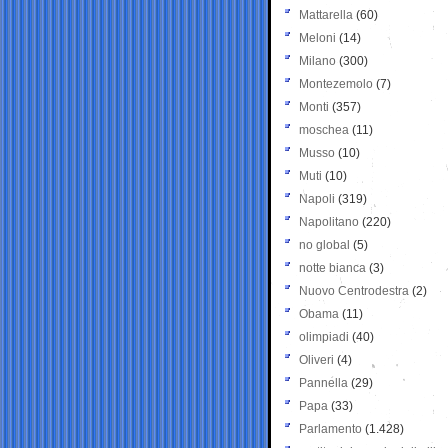
Mattarella
(60)
Meloni
(14)
Milano
(300)
Montezemolo
(7)
Monti
(357)
moschea
(11)
Musso
(10)
Muti
(10)
Napoli
(319)
Napolitano
(220)
no global
(5)
notte bianca
(3)
Nuovo Centrodestra
(2)
Obama
(11)
olimpiadi
(40)
Oliveri
(4)
Pannella
(29)
Papa
(33)
Parlamento
(1.428)