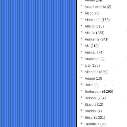
Aborto
(20)
Acca Larentia
(2)
Alcool
(3)
Alemanno
(150)
Alfano
(315)
Alitalia
(123)
Ambiente
(341)
AN
(210)
Animali
(74)
Arancioni
(2)
arte
(175)
Attentato
(329)
Auguri
(13)
Batini
(3)
Berlusconi
(4.295)
Bersani
(234)
Biasotti
(12)
Boldrini
(4)
Bossi
(1.221)
Brambilla
(38)