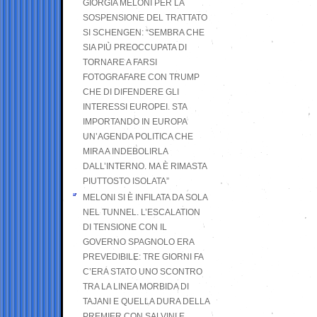
GIORGIA MELONI PER LA
SOSPENSIONE DEL TRATTATO
SI SCHENGEN: “SEMBRA CHE
SIA PIÙ PREOCCUPATA DI
TORNARE A FARSI
FOTOGRAFARE CON TRUMP
CHE DI DIFENDERE GLI
INTERESSI EUROPEI. STA
IMPORTANDO IN EUROPA
UN’AGENDA POLITICA CHE
MIRA A INDEBOLIRLA
DALL’INTERNO. MA È RIMASTA
PIUTTOSTO ISOLATA”
MELONI SI È INFILATA DA SOLA
NEL TUNNEL. L’ESCALATION
DI TENSIONE CON IL
GOVERNO SPAGNOLO ERA
PREVEDIBILE: TRE GIORNI FA
C’ERA STATO UNO SCONTRO
TRA LA LINEA MORBIDA DI
TAJANI E QUELLA DURA DELLA
PREMIER CON SALVINI E