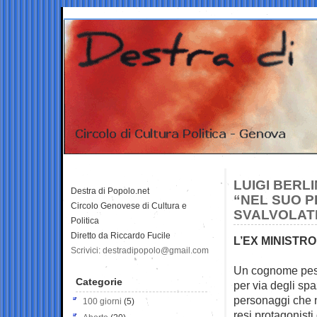
LUIGI BERL
Destra di Popolo.net
“NEL SUO P
Circolo Genovese di Cultura e
SVALVOLAT
Politica
Diretto da Riccardo Fucile
L’EX MINISTR
Scrivici: destradipopolo@gmail.com
Un cognome pesan
Categorie
per via degli
spaz
personaggi che n
100 giorni
(5)
resi protagonisti