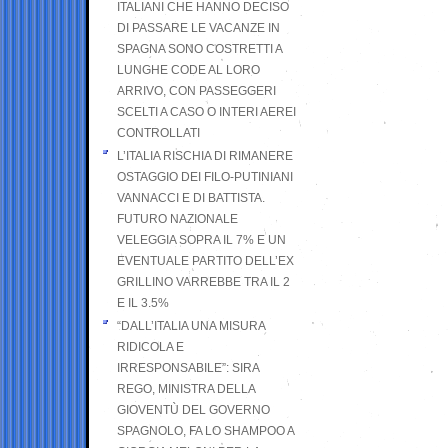
ITALIANI CHE HANNO DECISO
DI PASSARE LE VACANZE IN
SPAGNA SONO COSTRETTI A
LUNGHE CODE AL LORO
ARRIVO, CON PASSEGGERI
SCELTI A CASO O INTERI AEREI
CONTROLLATI
L’ITALIA RISCHIA DI RIMANERE
OSTAGGIO DEI FILO-PUTINIANI
VANNACCI E DI BATTISTA.
FUTURO NAZIONALE
VELEGGIA SOPRA IL 7% E UN
EVENTUALE PARTITO DELL’EX
GRILLINO VARREBBE TRA IL 2
E IL 3.5%
“DALL’ITALIA UNA MISURA
RIDICOLA E
IRRESPONSABILE”: SIRA
REGO, MINISTRA DELLA
GIOVENTÙ DEL GOVERNO
SPAGNOLO, FA LO SHAMPOO A