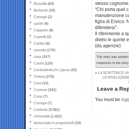
stesso cognome, 
Brunetta
(83)
“Chi porta quel 
Burlando
(26)
manutenzione con
Camogli
(2)
figlia di Enrico
canile
(4)
difendersi”.
Cappello
(8)
Il riferimento a
Caprotti
(2)
dietro le quinte
Caritas
(6)
(da agenzie)
carovita
(170)
casa
(247)
This entry was posted o
responses to this entr
Casini
(119)
Centrodestra in Liguria
(35)
«
LA SCRITTRICE U
Chiesa
(276)
LE RIVELAZIONI
Cina
(10)
Leave a Rep
Comune
(342)
Coop
(7)
You must be
log
Cossiga
(7)
Costume
(5.581)
criminalità
(1.402)
democratici e progressisti
(19)