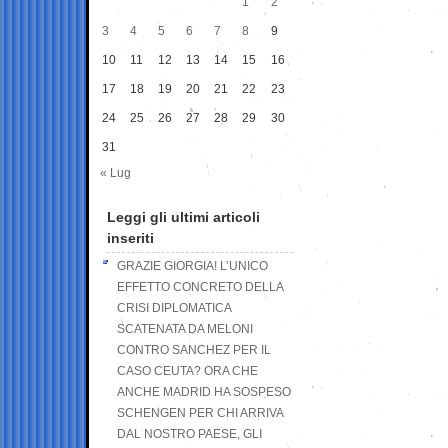
1
2
3
4
5
6
7
8
9
10
11
12
13
14
15
16
17
18
19
20
21
22
23
24
25
26
27
28
29
30
31
« Lug
Leggi gli ultimi articoli
inseriti
GRAZIE GIORGIA! L’UNICO
EFFETTO CONCRETO DELLA
CRISI DIPLOMATICA
SCATENATA DA MELONI
CONTRO SANCHEZ PER IL
CASO CEUTA? ORA CHE
ANCHE MADRID HA SOSPESO
SCHENGEN PER CHI ARRIVA
DAL NOSTRO PAESE, GLI