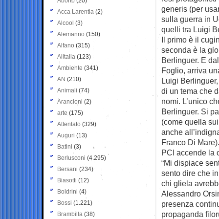
Aborto
(20)
generis (per usa
Acca Larentia
(2)
sulla guerra in U
Alcool
(3)
quelli tra Luigi 
Alemanno
(150)
Il primo è il cugi
Alfano
(315)
seconda è la gior
Alitalia
(123)
Berlinguer. E dal
Ambiente
(341)
Foglio, arriva un
AN
(210)
Luigi Berlinguer,
di un tema che d
Animali
(74)
nomi. L’unico che
Arancioni
(2)
Berlinguer. Si pa
arte
(175)
(come quella sui 
Attentato
(329)
anche all’indigna
Auguri
(13)
Franco Di Mare).
Batini
(3)
PCI accende la cr
Berlusconi
(4.295)
“Mi dispiace sen
Bersani
(234)
sento dire che in
Biasotti
(12)
chi gliela avreb
Boldrini
(4)
Alessandro Orsin
Bossi
(1.221)
presenza continu
propaganda filoru
Brambilla
(38)