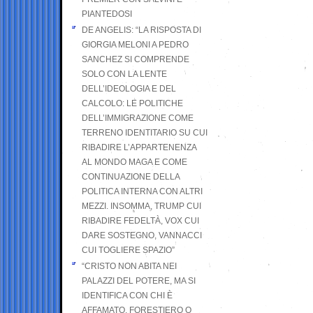
PIANTEDOSI
DE ANGELIS: “LA RISPOSTA DI
GIORGIA MELONI A PEDRO
SANCHEZ SI COMPRENDE
SOLO CON LA LENTE
DELL’IDEOLOGIA E DEL
CALCOLO: LE POLITICHE
DELL’IMMIGRAZIONE COME
TERRENO IDENTITARIO SU CUI
RIBADIRE L’APPARTENENZA
AL MONDO MAGA E COME
CONTINUAZIONE DELLA
POLITICA INTERNA CON ALTRI
MEZZI. INSOMMA, TRUMP CUI
RIBADIRE FEDELTÀ, VOX CUI
DARE SOSTEGNO, VANNACCI
CUI TOGLIERE SPAZIO”
“CRISTO NON ABITA NEI
PALAZZI DEL POTERE, MA SI
IDENTIFICA CON CHI È
AFFAMATO, FORESTIERO O