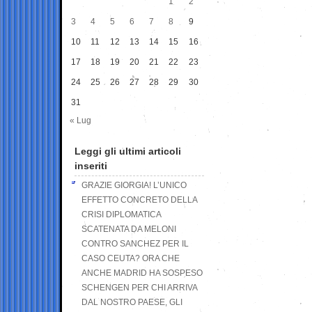
1
2
3
4
5
6
7
8
9
10
11
12
13
14
15
16
17
18
19
20
21
22
23
24
25
26
27
28
29
30
31
« Lug
Leggi gli ultimi articoli
inseriti
GRAZIE GIORGIA! L’UNICO
EFFETTO CONCRETO DELLA
CRISI DIPLOMATICA
SCATENATA DA MELONI
CONTRO SANCHEZ PER IL
CASO CEUTA? ORA CHE
ANCHE MADRID HA SOSPESO
SCHENGEN PER CHI ARRIVA
DAL NOSTRO PAESE, GLI