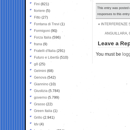
Fini
(821)
This entry was posted o
fioriere
(5)
responses to this entr
Fitto
(27)
Fontana di Trevi
(1)
«
INTERFERENZE ST
Formigoni
(90)
ANGUILLARA, 
Forza Italia
(596)
Leave a Rep
frana
(9)
Fratelli d'Italia
(291)
You must be
log
Futuro e Libertà
(510)
g8
(25)
Gelmini
(68)
Genova
(542)
Giannino
(10)
Giustizia
(5.784)
governo
(5.799)
Grasso
(22)
Green Italia
(1)
Grillo
(2.941)
Idv
(4)