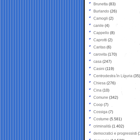
Brunetta
(83)
Burlando
(26)
Camogli
(2)
canile
(4)
Cappello
(8)
Caprotti
(2)
Caritas
(6)
carovita
(170)
casa
(247)
Casini
(119)
Centrodestra in Liguria
(35
Chiesa
(276)
Cina
(10)
Comune
(342)
Coop
(7)
Cossiga
(7)
Costume
(5.581)
criminalità
(1.402)
democratici e progressisti
(