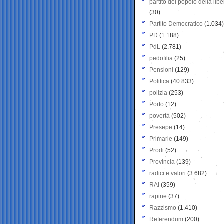
partito del popolo della libe
(30)
Partito Democratico
(1.034)
PD
(1.188)
PdL
(2.781)
pedofilia
(25)
Pensioni
(129)
Politica
(40.833)
polizia
(253)
Porto
(12)
povertà
(502)
Presepe
(14)
Primarie
(149)
Prodi
(52)
Provincia
(139)
radici e valori
(3.682)
RAI
(359)
rapine
(37)
Razzismo
(1.410)
Referendum
(200)