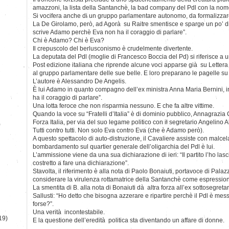
amazzoni, la lista della Santanchè, la bad company del Pdl con la nomen
Si vocifera anche di un gruppo parlamentare autonomo, da formalizzare 
La De Girolamo, però, ad Agorà su Raitre smentisce e sparge un po’ di
scrive Adamo perchè Eva non ha il coraggio di parlare”.
Chi è Adamo? Chi è Eva?
Il crepuscolo del berlusconismo è crudelmente divertente.
La deputata del Pdl (moglie di Francesco Boccia del Pd) si riferisce a un
Post edizione italiana che riprende alcune voci apparse già su Lettera 4
al gruppo parlamentare delle sue belle. E loro preparano le pagelle su 
L’autore è Alessandro De Angelis.
È lui Adamo in quanto compagno dell’ex ministra Anna Maria Bernini, 
ha il coraggio di parlare”.
Una lotta feroce che non risparmia nessuno. E che fa altre vittime.
Quando la voce su “Fratelli d’Italia” è di dominio pubblico, Annagrazia 
Forza Italia, per via del suo legame politico con il segretario Angelino A
)
Tutti contro tutti. Non solo Eva contro Eva (che è Adamo però).
A questo spettacolo di auto-distruzione, il Cavaliere assiste con malcelat
bombardamento sul quartier generale dell’oligarchia del Pdl è lui.
L’ammissione viene da una sua dichiarazione di ieri: “Il partito l’ho lasc
costretto a fare una dichiarazione”.
Stavolta, il riferimento è alla nota di Paolo Bonaiuti, portavoce di Palaz
considerare la virulenza rottamatrice della Santanchè come espressio
La smentita di B. alla nota di Bonaiuti dà altra forza all’ex sottosegretar
Sallusti: “Ho detto che bisogna azzerare e ripartire perchè il Pdl è me
forse?”.
Una verità incontestabile.
19)
E la questione dell’eredità politica sta diventando un affare di donne.