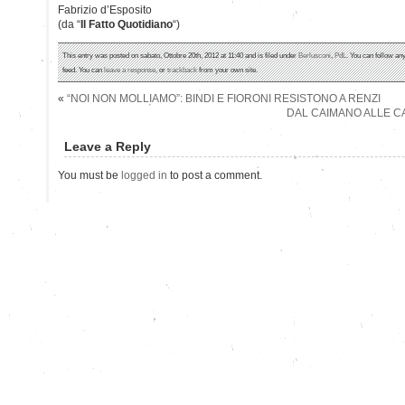
Fabrizio d’Esposito
(da “
Il Fatto Quotidiano
“)
This entry was posted on sabato, Ottobre 20th, 2012 at 11:40 and is filed under
Berlusconi
,
PdL
. You can follow an
feed. You can
leave a response
, or
trackback
from your own site.
«
“NOI NON MOLLIAMO”: BINDI E FIORONI RESISTONO A RENZI
DAL CAIMANO ALLE CA
Leave a Reply
You must be
logged in
to post a comment.