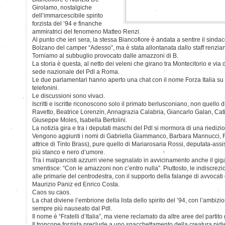
Girolamo, nostalgiche
dell’immarcescibile spirito
forzista del ’94 e finanche
ammiratrici del fenomeno Matteo Renzi.
Al punto che ieri sera, la stessa Biancofiore è andata a sentire il sindac
Bolzano del camper “Adesso”, ma è stata allontanata dallo staff renzia
Torniamo al subbuglio provocato dalle amazzoni di B.
La storia è questa, al netto dei veleni che girano tra Montecitorio e via d
sede nazionale del Pdl a Roma.
Le due parlamentari hanno aperto una chat con il nome Forza Italia su
telefonini.
Le discussioni sono vivaci.
Iscritti e iscritte riconoscono solo il primato berlusconiano, non quello d
Ravetto, Beatrice Lorenzin, Annagrazia Calabria, Giancarlo Galan, Cati
Giuseppe Moles, Isabella Bertolini.
La notizia gira e tra i deputati maschi del Pdl si mormora di una riediz
Vengono aggiunti i nomi di Gabriella Giammanco, Barbara Mannucci, F
attrice di Tinto Brass), pure quello di Mariarosaria Rossi, deputata-ass
più stanco e nero d’umore.
Tra i malpancisti azzurri viene segnalato in avvicinamento anche il gig
smentisce: “Con le amazzoni non c’entro nulla”. Piuttosto, le indiscrez
alle primarie del centrodestra, con il supporto della falange di avvocati 
Maurizio Paniz ed Enrico Costa.
Caos su caos.
La chat diviene l’embrione della lista dello spirito del ’94, con l’ambizi
sempre più nauseato dal Pdl.
Il nome è “Fratelli d’Italia”, ma viene reclamato da altre aree del partito 
Il troncone forzista preclude a uno spacchettamento della creatura pidie