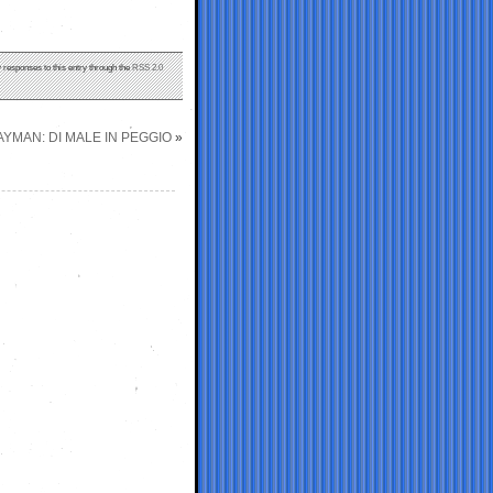
y responses to this entry through the
RSS 2.0
YMAN: DI MALE IN PEGGIO
»