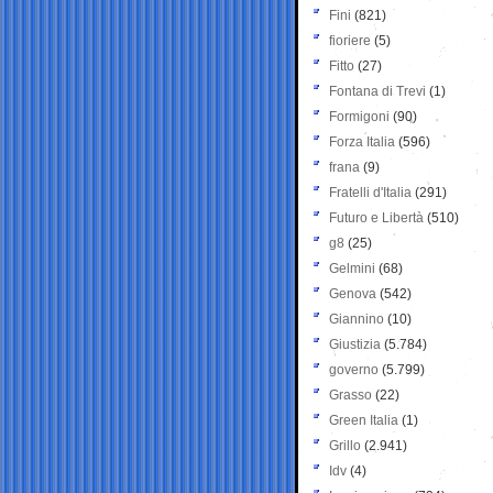
Fini
(821)
fioriere
(5)
Fitto
(27)
Fontana di Trevi
(1)
Formigoni
(90)
Forza Italia
(596)
frana
(9)
Fratelli d'Italia
(291)
Futuro e Libertà
(510)
g8
(25)
Gelmini
(68)
Genova
(542)
Giannino
(10)
Giustizia
(5.784)
governo
(5.799)
Grasso
(22)
Green Italia
(1)
Grillo
(2.941)
Idv
(4)