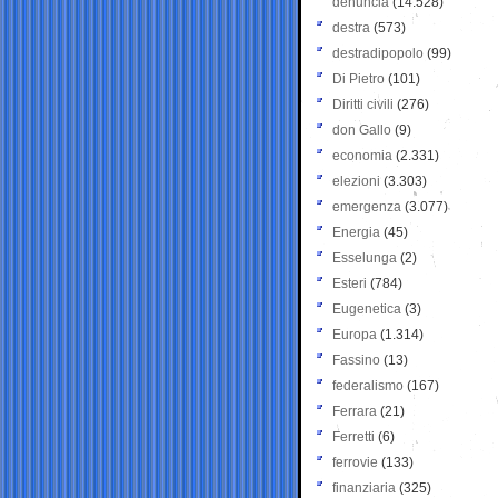
denuncia
(14.528)
destra
(573)
destradipopolo
(99)
Di Pietro
(101)
Diritti civili
(276)
don Gallo
(9)
economia
(2.331)
elezioni
(3.303)
emergenza
(3.077)
Energia
(45)
Esselunga
(2)
Esteri
(784)
Eugenetica
(3)
Europa
(1.314)
Fassino
(13)
federalismo
(167)
Ferrara
(21)
Ferretti
(6)
ferrovie
(133)
finanziaria
(325)