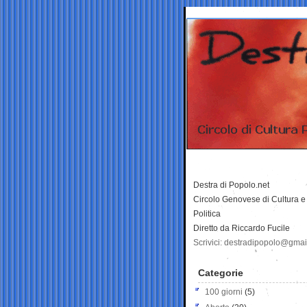
Destra di Popolo.net
Circolo Genovese di Cultura e
Politica
Diretto da Riccardo Fucile
Scrivici: destradipopolo@gma
Categorie
100 giorni
(5)