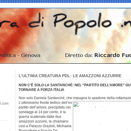
L’ULTIMA CREATURA PDL: LE AMAZZONI AZZURRE
NON C’È SOLO LA SANTANCHÈ: NEL “PARTITO DELL’AMORE” G
TORNARE A FORZA ITALIA
Non solo Daniela Santanchè, che impugna lo spadone della rottamazion
L’ultimissimo fronte bellico dell’ex
il.com
partito dell’amore, precipitato nei
sondaggi al 14 per cento, è la
guerra scatenata dalle due
amazzoni azzurre, le chiamano
così a Palazzo Grazioli, Michaela
Biancofiore e Nunzia De