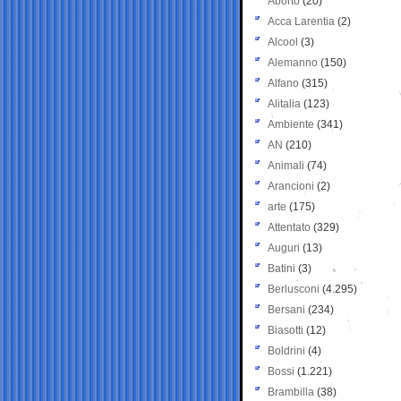
Aborto
(20)
Acca Larentia
(2)
Alcool
(3)
Alemanno
(150)
Alfano
(315)
Alitalia
(123)
Ambiente
(341)
AN
(210)
Animali
(74)
Arancioni
(2)
arte
(175)
Attentato
(329)
Auguri
(13)
Batini
(3)
Berlusconi
(4.295)
Bersani
(234)
Biasotti
(12)
Boldrini
(4)
Bossi
(1.221)
Brambilla
(38)