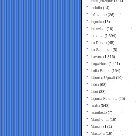
Immigrazione
(734)
indulto
(14)
inflazione
(26)
Ingroia
(15)
Interviste
(16)
la casta
(1.394)
La Destra
(45)
La Sapienza
(5)
Lavoro
(1.316)
LegaNord
(2.411)
Letta Enrico
(154)
Liberi e Uguali
(10)
Libia
(68)
Libri
(33)
Liguria Futurista
(25)
mafia
(543)
manifesto
(7)
Margherita
(16)
Maroni
(171)
Mastella
(16)