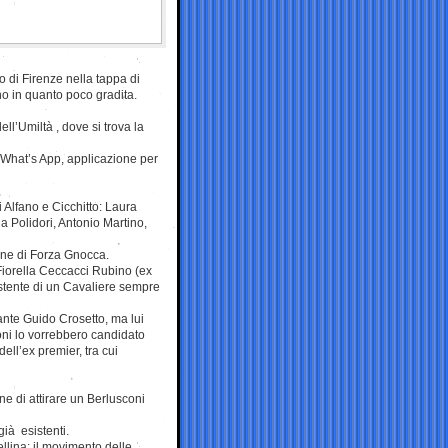
o di Firenze nella tappa di
no in quanto poco gradita.
ell’Umiltà , dove si trova la
 What’s App, applicazione per
i Alfano e Cicchitto: Laura
a Polidori, Antonio Martino,
ione di Forza Gnocca.
iorella Ceccacci Rubino (ex
istente di un Cavaliere sempre
ante Guido Crosetto, ma lui
ioni lo vorrebbero candidato
dell’ex premier, tra cui
one di attirare un Berlusconi
già esistenti.
llina: il movimento delle