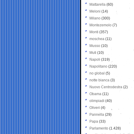
Mattarella
(60)
Meloni
(14)
Milano
(300)
Montezemolo
(7)
Monti
(357)
moschea
(11)
Musso
(10)
Muti
(10)
Napoli
(319)
Napolitano
(220)
no global
(5)
notte bianca
(3)
Nuovo Centrodestra
(2)
Obama
(11)
olimpiadi
(40)
Oliveri
(4)
Pannella
(29)
Papa
(33)
Parlamento
(1.428)