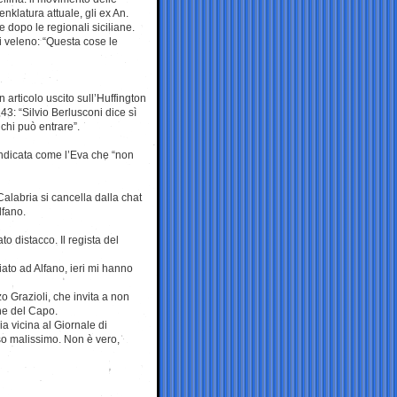
klatura attuale, gli ex An.
dopo le regionali siciliane.
 veleno: “Questa cose le
 articolo uscito sull’Huffington
3: “Silvio Berlusconi dice sì
chi può entrare”.
indicata come l’Eva che “non
Calabria si cancella dalla chat
lfano.
o distacco. Il regista del
iato ad Alfano, ieri mi hanno
zo Grazioli, che invita a non
ne del Capo.
ia vicina al Giornale di
sso malissimo. Non è vero,