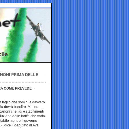
ANONI PRIMA DELLE
0% COME PREVEDE
n taglio che somiglia davvero
alia dovrà bandire. Matteo
anoni che lidi e stabilimenti
uzione delle tariffe che varia
tabile mentre il governo
ti», dice il deputato di Avs