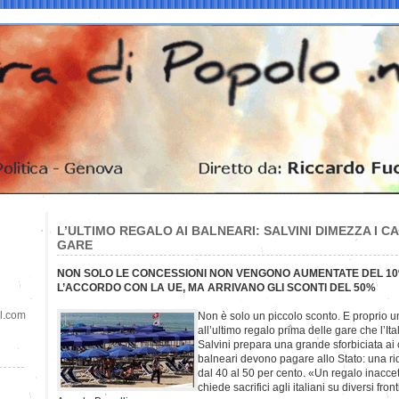
L’ULTIMO REGALO AI BALNEARI: SALVINI DIMEZZA I C
GARE
NON SOLO LE CONCESSIONI NON VENGONO AUMENTATE DEL 1
L’ACCORDO CON LA UE, MA ARRIVANO GLI SCONTI DEL 50%
il.com
Non è solo un piccolo sconto. E proprio u
all’ultimo regalo prima delle gare che l’It
Salvini prepara una grande sforbiciata ai c
balneari devono pagare allo Stato: una rid
dal 40 al 50 per cento. «Un regalo inaccet
chiede sacrifici agli italiani su diversi fron