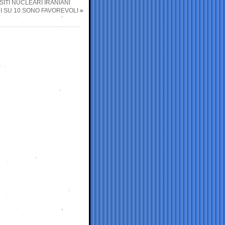
ITI NUCLEARI IRANIANI
NI SU 10 SONO FAVOREVOLI
»