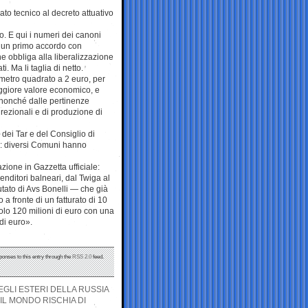
gato tecnico al decreto attuativo
o. E qui i numeri dei canoni
a un primo accordo con
e obbliga alla liberalizzazione
i. Ma li taglia di netto.
metro quadrato a 2 euro, per
maggiore valore economico, e
e nonché dalle pertinenze
irezionali e di produzione di
 dei Tar e del Consiglio di
i: diversi Comuni hanno
zione in Gazzetta ufficiale:
renditori balneari, dal Twiga al
tato di Avs Bonelli — che già
a fronte di un fatturato di 10
solo 120 milioni di euro con una
di euro».
ponses to this entry through the
RSS 2.0
feed.
EGLI ESTERI DELLA RUSSIA
IL MONDO RISCHIA DI