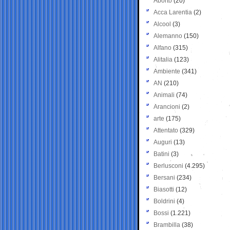
Aborto
(20)
Acca Larentia
(2)
Alcool
(3)
Alemanno
(150)
Alfano
(315)
Alitalia
(123)
Ambiente
(341)
AN
(210)
Animali
(74)
Arancioni
(2)
arte
(175)
Attentato
(329)
Auguri
(13)
Batini
(3)
Berlusconi
(4.295)
Bersani
(234)
Biasotti
(12)
Boldrini
(4)
Bossi
(1.221)
Brambilla
(38)