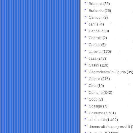
Brunetta
(83)
Burlando
(26)
Camogli
(2)
canile
(4)
Cappello
(8)
Caprotti
(2)
Caritas
(6)
carovita
(170)
casa
(247)
Casini
(119)
Centrodestra in Liguria
(35
Chiesa
(276)
Cina
(10)
Comune
(342)
Coop
(7)
Cossiga
(7)
Costume
(5.581)
criminalità
(1.402)
democratici e progressisti
(