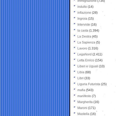
Immigrazione
(734)
indulto
(14)
inflazione
(26)
Ingroia
(15)
Interviste
(16)
la casta
(1.394)
La Destra
(45)
La Sapienza
(5)
Lavoro
(1.316)
LegaNord
(2.411)
Letta Enrico
(154)
Liberi e Uguali
(10)
Libia
(68)
Libri
(33)
Liguria Futurista
(25)
mafia
(543)
manifesto
(7)
Margherita
(16)
Maroni
(171)
Mastella
(16)