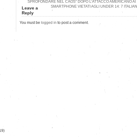
SPROFONDARE NEL CAOS” DOPO L’ATTACCO AMERICANO AI S
SMARTPHONE VIETATI AGLI UNDER 14: 7 ITALIA
Leave a
Reply
You must be
logged in
to post a comment.
)
19)