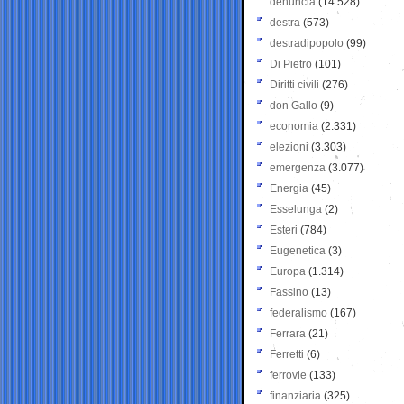
denuncia
(14.528)
destra
(573)
destradipopolo
(99)
Di Pietro
(101)
Diritti civili
(276)
don Gallo
(9)
economia
(2.331)
elezioni
(3.303)
emergenza
(3.077)
Energia
(45)
Esselunga
(2)
Esteri
(784)
Eugenetica
(3)
Europa
(1.314)
Fassino
(13)
federalismo
(167)
Ferrara
(21)
Ferretti
(6)
ferrovie
(133)
finanziaria
(325)