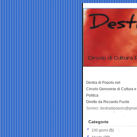
Destra di Popolo.net
Circolo Genovese di Cultura e
Politica
Diretto da Riccardo Fucile
Scrivici: destradipopolo@gma
Categorie
100 giorni
(5)