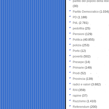
partito del popolo della libe
(30)
Partito Democratico
(1.034)
PD
(1.188)
PdL
(2.781)
pedofilia
(25)
Pensioni
(129)
Politica
(40.855)
polizia
(253)
Porto
(12)
povertà
(502)
Presepe
(14)
Primarie
(149)
Prodi
(52)
Provincia
(139)
radici e valori
(3.682)
RAI
(359)
rapine
(37)
Razzismo
(1.410)
Referendum
(200)