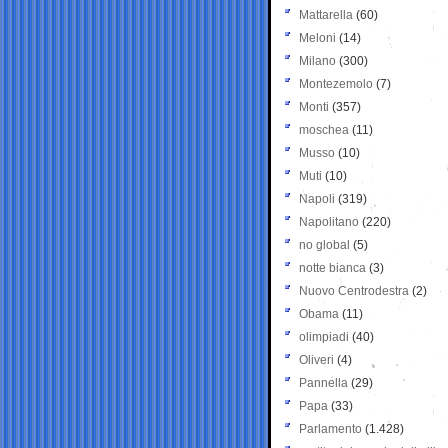
Mattarella
(60)
Meloni
(14)
Milano
(300)
Montezemolo
(7)
Monti
(357)
moschea
(11)
Musso
(10)
Muti
(10)
Napoli
(319)
Napolitano
(220)
no global
(5)
notte bianca
(3)
Nuovo Centrodestra
(2)
Obama
(11)
olimpiadi
(40)
Oliveri
(4)
Pannella
(29)
Papa
(33)
Parlamento
(1.428)