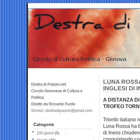
LUNA ROSSA
Destra di Popolo.net
INGLESI DI
Circolo Genovese di Cultura e
Politica
A DISTANZA DI
Diretto da Riccardo Fucile
TROFEO TORNA 
Scrivici: destradipopolo@gmail.com
Trionfo italiano
Categorie
Luna Rossa ha b
di Ineos chiudend
100 giorni
(5)
conquistando così