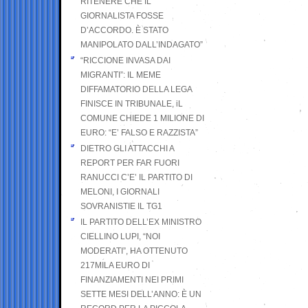
RITENERE CHE IL
GIORNALISTA FOSSE
D’ACCORDO. È STATO
MANIPOLATO DALL’INDAGATO”
“RICCIONE INVASA DAI
MIGRANTI”: IL MEME
DIFFAMATORIO DELLA LEGA
FINISCE IN TRIBUNALE, iL
COMUNE CHIEDE 1 MILIONE DI
EURO: “E’ FALSO E RAZZISTA”
DIETRO GLI ATTACCHI A
REPORT PER FAR FUORI
RANUCCI C’E’ IL PARTITO DI
MELONI, I GIORNALI
SOVRANISTIE IL TG1
IL PARTITO DELL’EX MINISTRO
CIELLINO LUPI, “NOI
MODERATI”, HA OTTENUTO
217MILA EURO DI
FINANZIAMENTI NEI PRIMI
SETTE MESI DELL’ANNO: È UN