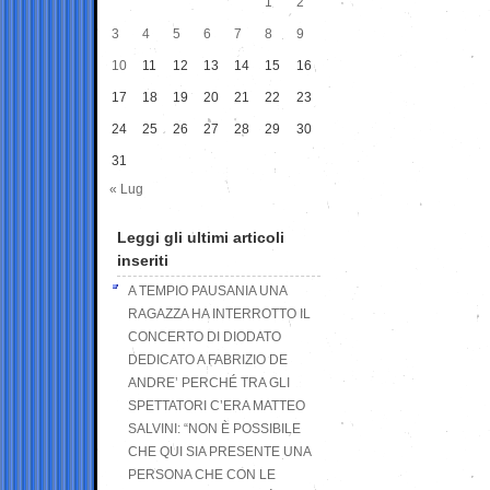
1
2
3
4
5
6
7
8
9
10
11
12
13
14
15
16
17
18
19
20
21
22
23
24
25
26
27
28
29
30
31
« Lug
Leggi gli ultimi articoli
inseriti
A TEMPIO PAUSANIA UNA
RAGAZZA HA INTERROTTO IL
CONCERTO DI DIODATO
DEDICATO A FABRIZIO DE
ANDRE’ PERCHÉ TRA GLI
SPETTATORI C’ERA MATTEO
SALVINI: “NON È POSSIBILE
CHE QUI SIA PRESENTE UNA
PERSONA CHE CON LE