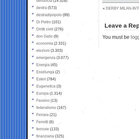
denuncia
(14.528)
destra
(573)
«
DERBY MILAN-INTE
destradipopolo
(99)
Di Pietro
(101)
Leave a Rep
Diritti civili
(276)
don Gallo
(9)
You must be
log
economia
(2.331)
elezioni
(3.303)
emergenza
(3.077)
Energia
(45)
Esselunga
(2)
Esteri
(784)
Eugenetica
(3)
Europa
(1.314)
Fassino
(13)
federalismo
(167)
Ferrara
(21)
Ferretti
(6)
ferrovie
(133)
finanziaria
(325)