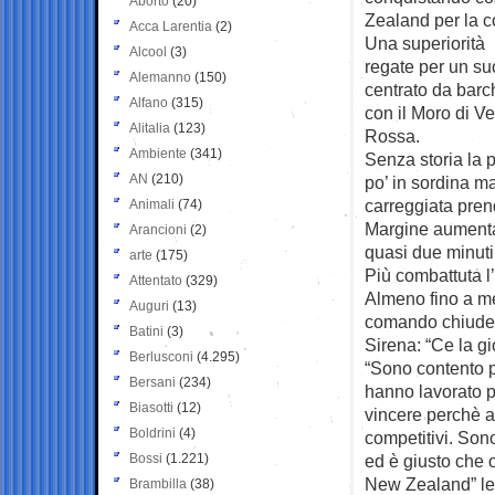
Aborto
(20)
Zealand per la 
Acca Larentia
(2)
Una superiorità n
Alcool
(3)
regate per un su
Alemanno
(150)
centrato da barch
Alfano
(315)
con il Moro di V
Alitalia
(123)
Rossa.
Ambiente
(341)
Senza storia la 
AN
(210)
po’ in sordina ma
carreggiata pren
Animali
(74)
Margine aumentat
Arancioni
(2)
quasi due minuti
arte
(175)
Più combattuta l’
Attentato
(329)
Almeno fino a me
Auguri
(13)
comando chiuden
Batini
(3)
Sirena: “Ce la gi
Berlusconi
(4.295)
“Sono contento pe
Bersani
(234)
hanno lavorato p
Biasotti
(12)
vincere perchè 
Boldrini
(4)
competitivi. Sono
Bossi
(1.221)
ed è giusto che 
New Zealand” le 
Brambilla
(38)