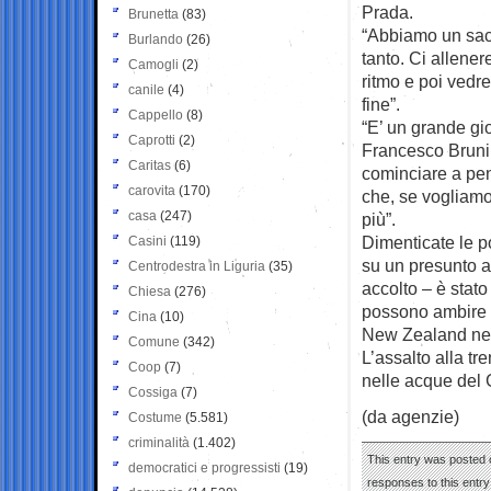
Prada.
Brunetta
(83)
“Abbiamo un sacc
Burlando
(26)
tanto. Ci allene
Camogli
(2)
ritmo e poi vedr
canile
(4)
fine”.
Cappello
(8)
“E’ un grande gi
Caprotti
(2)
Francesco Bruni,
Caritas
(6)
cominciare a pe
carovita
(170)
che, se vogliamo
casa
(247)
più”.
Dimenticate le po
Casini
(119)
su un presunto a
Centrodestra in Liguria
(35)
accolto – è stato
Chiesa
(276)
possono ambire a
Cina
(10)
New Zealand nell
Comune
(342)
L’assalto alla t
Coop
(7)
nelle acque del 
Cossiga
(7)
(da agenzie)
Costume
(5.581)
criminalità
(1.402)
This entry was posted 
democratici e progressisti
(19)
responses to this entr