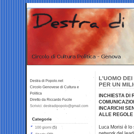
L’UOMO DEI
Destra di Popolo.net
PER UN MIL
Circolo Genovese di Cultura e
Politica
INCHIESTA DI 
Diretto da Riccardo Fucile
COMUNICAZION
Scrivici: destradipopolo@gmail.com
INCARICHI SE
ALLE REGOLE 
Categorie
Luca Morisi è lo 
100 giorni
(5)
network del lea