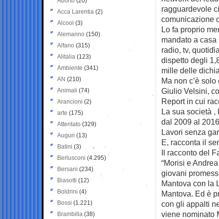
Aborto
(20)
ragguardevole ci
Acca Larentia
(2)
comunicazione d
Alcool
(3)
Lo fa proprio men
Alemanno
(150)
mandato a casa 
Alfano
(315)
radio, tv, quotidi
Alitalia
(123)
dispetto degli 1,
Ambiente
(341)
mille delle dichia
AN
(210)
Ma non c’è solo 
Giulio Velsini, c
Animali
(74)
Report in cui rac
Arancioni
(2)
La sua società ,
arte
(175)
dal 2009 al 2016 
Attentato
(329)
Lavori senza gara
Auguri
(13)
E, racconta il se
Batini
(3)
Il racconto del Fa
Berlusconi
(4.295)
“Morisi e Andrea 
Bersani
(234)
giovani promesse 
Biasotti
(12)
Mantova con la Le
Boldrini
(4)
Mantova. Ed è pro
Bossi
(1.221)
con gli appalti n
viene nominato Ma
Brambilla
(38)