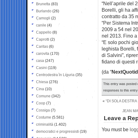
“Nell’aprile del 
Brunetta
(83)
Borelli, gli ha a
Burlando
(26)
contratto da 35 m
Camogli
(2)
“Per Sistema Int
canile
(4)
2009 a 54 nel 20
Cappello
(8)
nel 2013. Fino a
Caprotti
(2)
“E solo pochi gio
Caritas
(6)
leghista Borelli, 
carovita
(170)
di Salvini”, ripr
casa
(247)
fidano di questi
Casini
(119)
(da “
NextQuotid
Centrodestra in Liguria
(35)
Chiesa
(276)
This entry was posted o
Cina
(10)
responses to this entr
Comune
(342)
«
“DI SOLA DESTRA
Coop
(7)
Cossiga
(7)
JEAN MA
Leave a Rep
Costume
(5.581)
criminalità
(1.402)
You must be
log
democratici e progressisti
(19)