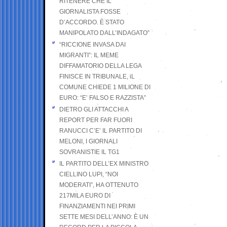
RITENERE CHE IL
GIORNALISTA FOSSE
D’ACCORDO. È STATO
MANIPOLATO DALL’INDAGATO”
“RICCIONE INVASA DAI
MIGRANTI”: IL MEME
DIFFAMATORIO DELLA LEGA
FINISCE IN TRIBUNALE, iL
COMUNE CHIEDE 1 MILIONE DI
EURO: “E’ FALSO E RAZZISTA”
DIETRO GLI ATTACCHI A
REPORT PER FAR FUORI
RANUCCI C’E’ IL PARTITO DI
MELONI, I GIORNALI
SOVRANISTIE IL TG1
IL PARTITO DELL’EX MINISTRO
CIELLINO LUPI, “NOI
MODERATI”, HA OTTENUTO
217MILA EURO DI
FINANZIAMENTI NEI PRIMI
SETTE MESI DELL’ANNO: È UN