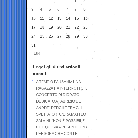
1
2
3
4
5
6
7
8
9
10
11
12
13
14
15
16
17
18
19
20
21
22
23
24
25
26
27
28
29
30
31
« Lug
Leggi gli ultimi articoli
inseriti
A TEMPIO PAUSANIA UNA
RAGAZZA HA INTERROTTO IL
CONCERTO DI DIODATO
DEDICATO A FABRIZIO DE
ANDRE’ PERCHÉ TRA GLI
SPETTATORI C’ERA MATTEO
SALVINI: “NON È POSSIBILE
CHE QUI SIA PRESENTE UNA
PERSONA CHE CON LE