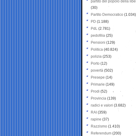
partito del popolo della libe
(30)
Partito Democratico
(1.034)
PD
(1.188)
PdL
(2.781)
pedofilia
(25)
Pensioni
(129)
Politica
(40.824)
polizia
(253)
Porto
(12)
povertà
(502)
Presepe
(14)
Primarie
(149)
Prodi
(52)
Provincia
(139)
radici e valori
(3.682)
RAI
(359)
rapine
(37)
Razzismo
(1.410)
Referendum
(200)