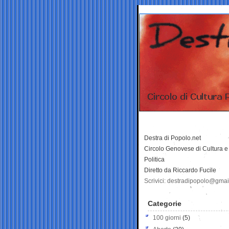
Destra di Popolo.net
Circolo Genovese di Cultura e
Politica
Diretto da Riccardo Fucile
Scrivici: destradipopolo@gma
Categorie
100 giorni
(5)