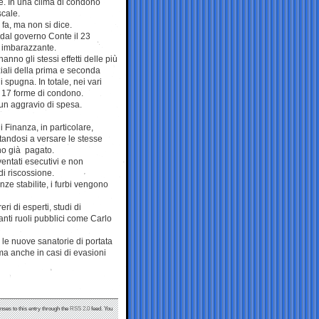
e. In una clima di condono
scale.
 fa, ma non si dice.
 dal governo Conte il 23
a imbarazzante.
nno gli stessi effetti delle più
ziali della prima e seconda
i spugna. In totale, nei vari
o 17 forme di condono.
un aggravio di spesa.
 Finanza, in particolare,
tandosi a versare le stesse
nno già pagato.
ventati esecutivi e non
di riscossione.
ze stabilite, i furbi vengono
ri di esperti, studi di
anti ruoli pubblici come Carlo
: le nuove sanatorie di portata
, ma anche in casi di evasioni
nses to this entry through the
RSS 2.0
feed. You