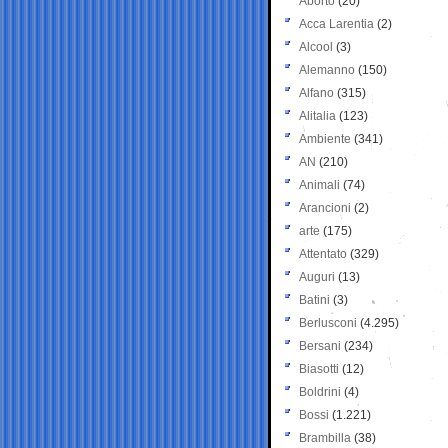
Aborto
(20)
Acca Larentia
(2)
Alcool
(3)
Alemanno
(150)
Alfano
(315)
Alitalia
(123)
Ambiente
(341)
AN
(210)
Animali
(74)
Arancioni
(2)
arte
(175)
Attentato
(329)
Auguri
(13)
Batini
(3)
Berlusconi
(4.295)
Bersani
(234)
Biasotti
(12)
Boldrini
(4)
Bossi
(1.221)
Brambilla
(38)