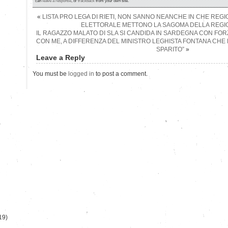
can
leave a response
, or
trackback
from your own site.
«
LISTA PRO LEGA DI RIETI, NON SANNO NEANCHE IN CHE REG
ELETTORALE METTONO LA SAGOMA DELLA REGI
IL RAGAZZO MALATO DI SLA SI CANDIDA IN SARDEGNA CON FORZA
CON ME, A DIFFERENZA DEL MINISTRO LEGHISTA FONTANA CHE
SPARITO”
»
Leave a Reply
You must be
logged in
to post a comment.
)
19)