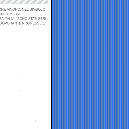
IONE VIVONO: NEL SIMBOLO
ONE UMBRIA
 ITALIA: “SONO STATI SERI
 DOPO TANTE PROMESSE E’