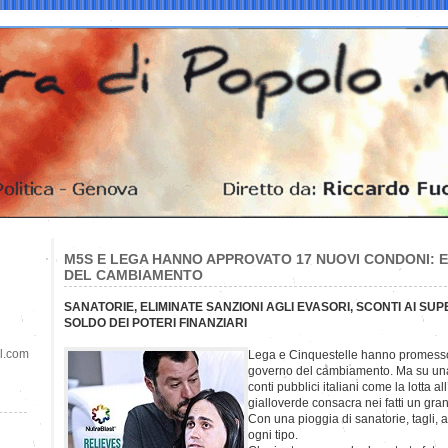
M5S E LEGA HANNO APPROVATO 17 NUOVI CONDONI: E
DEL CAMBIAMENTO
SANATORIE, ELIMINATE SANZIONI AGLI EVASORI, SCONTI AI SUP
SOLDO DEI POTERI FINANZIARI
il.com
Lega e Cinquestelle hanno promesso ai
governo del cambiamento. Ma su una
conti pubblici italiani come la lotta al
gialloverde consacra nei fatti un gran
Con una pioggia di sanatorie, tagli, a
ogni tipo.