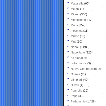
Mattarella
(60)
Meloni
(14)
Milano
(300)
Montezemolo
(7)
Monti
(357)
moschea
(11)
Musso
(10)
Muti
(10)
Napoli
(319)
Napolitano
(220)
no global
(5)
notte bianca
(3)
Nuovo Centrodestra
(2)
Obama
(11)
olimpiadi
(40)
Oliveri
(4)
Pannella
(29)
Papa
(33)
Parlamento
(1.428)