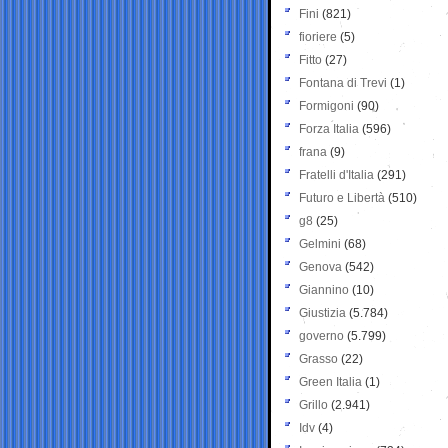
Fini
(821)
fioriere
(5)
Fitto
(27)
Fontana di Trevi
(1)
Formigoni
(90)
Forza Italia
(596)
frana
(9)
Fratelli d'Italia
(291)
Futuro e Libertà
(510)
g8
(25)
Gelmini
(68)
Genova
(542)
Giannino
(10)
Giustizia
(5.784)
governo
(5.799)
Grasso
(22)
Green Italia
(1)
Grillo
(2.941)
Idv
(4)