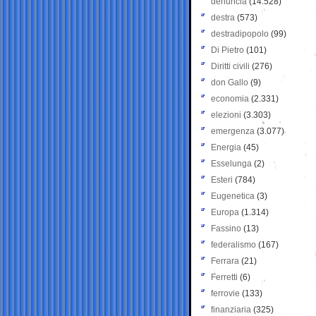
denuncia
(14.528)
destra
(573)
destradipopolo
(99)
Di Pietro
(101)
Diritti civili
(276)
don Gallo
(9)
economia
(2.331)
elezioni
(3.303)
emergenza
(3.077)
Energia
(45)
Esselunga
(2)
Esteri
(784)
Eugenetica
(3)
Europa
(1.314)
Fassino
(13)
federalismo
(167)
Ferrara
(21)
Ferretti
(6)
ferrovie
(133)
finanziaria
(325)