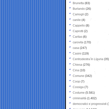
Brunetta
(83)
Burlando
(26)
Camogli
(2)
canile
(4)
Cappello
(8)
Caprotti
(2)
Caritas
(6)
carovita
(170)
casa
(247)
Casini
(119)
Centrodestra in Liguria
(35
Chiesa
(276)
Cina
(10)
Comune
(342)
Coop
(7)
Cossiga
(7)
Costume
(5.581)
criminalità
(1.402)
democratici e progressisti
(