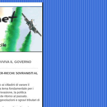
VVIVA IL GOVERNO
ER-RICCHI: SOVRANISTI AL
 cittadini di varare il
 tema fondamentale per i
l’evasione, la politica
de ritorno al passato.
gevolazioni e sgravi tributari di