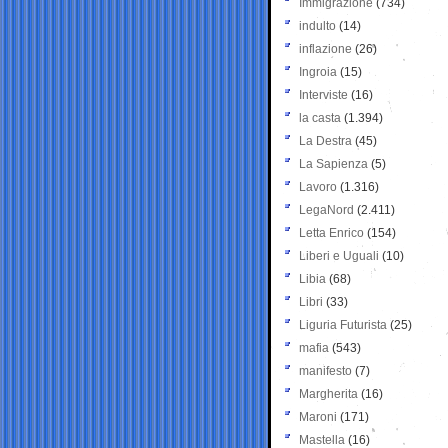
Immigrazione
(734)
indulto
(14)
inflazione
(26)
Ingroia
(15)
Interviste
(16)
la casta
(1.394)
La Destra
(45)
La Sapienza
(5)
Lavoro
(1.316)
LegaNord
(2.411)
Letta Enrico
(154)
Liberi e Uguali
(10)
Libia
(68)
Libri
(33)
Liguria Futurista
(25)
mafia
(543)
manifesto
(7)
Margherita
(16)
Maroni
(171)
Mastella
(16)