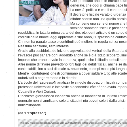
Che ipotecano anche le entrate futur
generale, che oggi si chiama pace fi
La novità politica è che il condono si
Il decretone fiscale varato d’urgenza
ottobre scorso non usa quella parol
Ma contiene una serie di norme che ha
favolose sanatorie fiscali e previden
repubblica. In tutta la prima parte del decreto, ogni articolo è un colpo d
codicilli delle nuove leggi approvate a fine anno, l’Espresso ha contat
Chi non ha pagato tasse e contributi può mettersi in regola senza ness
Nessuna sanzione, zero interessi.
Grazie alla cosiddetta definizione agevolata dei verbali della Guardia di
l’evasore può sanare ogni addebito anche se è già stato scoperto, limi
imposte che erano dovute in partenza, quelle che i cittadini onesti ha
Altre norme di favore prevedono forti tagli dei debiti fiscali, anche se di
contestabili, fino a casi di totale azzeramento, e tempi molto più lunghi 
Mentre i contribuenti onesti continuano a dover saldare tutto alle scaden
autorizzati a pagare meno e in ritardo.
L’articolo dell’EspressoN analizza le singole disposizioni fiscali con pare
professori universitari e interviste a economisti che hanno avuto import
Cottarelli e Vieri Ceriani.
L’inchiesta giornalistica evidenzia anche la mancanza di un tetto limite
generale non si applicano solo ai cittadini più poveri colpiti dalla crisi
multimilionarie.
(da “
L’Espresso”)
This entry was posted on sabato, Gennaio 26th, 2019 at 22:50 and is filed under
governo
. You can follow any respo