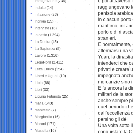
e poi attraverso 
Immigrazione
(734)
raggiungevano la
indulto
(14)
penisola arabica
inflazione
(26)
In ciascun porto
Ingroia
(15)
marittimo, incari
Interviste
(16)
porto e di rilasc
la casta
(1.394)
stranieri.
La Destra
(45)
E normalmente, d
La Sapienza
(5)
affermarsi una vo
Lavoro
(1.316)
Yuan, la dinastia
LegaNord
(2.411)
intenderci che o
privati e creare
Letta Enrico
(154)
impegnata anche i
Liberi e Uguali
(10)
mercanzie sino i
Libia
(68)
E fu ancora la di
Libri
(33)
militari della st
Liguria Futurista
(25)
anche sempre pi
mafia
(543)
quel periodo che 
manifesto
(7)
dall’eccellenza 
Margherita
(16)
persino gli dèi
Maroni
(171)
Una volta sotto i
Mastella
(16)
conquistare la C