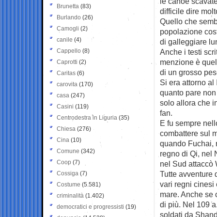
le canoe scavate
Brunetta
(83)
difficile dire molt
Burlando
(26)
Quello che sembr
Camogli
(2)
popolazione cost
canile
(4)
di galleggiare lu
Cappello
(8)
Anche i testi scr
menzione è quell
Caprotti
(2)
di un grosso pes
Caritas
(6)
Si era attorno al
carovita
(170)
quanto pare non 
casa
(247)
solo allora che i
Casini
(119)
fan.
Centrodestra in Liguria
(35)
E fu sempre nell
Chiesa
(276)
combattere sul m
Cina
(10)
quando Fuchai, r
Comune
(342)
regno di Qi, nel
Coop
(7)
nel Sud attaccò
Tutte avventure d
Cossiga
(7)
vari regni cines
Costume
(5.581)
mare. Anche se c
criminalità
(1.402)
di più. Nel 109 
democratici e progressisti
(19)
soldati da Shand