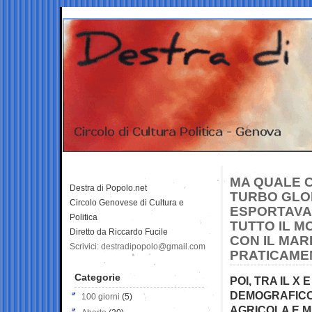
MA QUALE C
Destra di Popolo.net
TURBO GLOB
Circolo Genovese di Cultura e
ESPORTAVA 
Politica
TUTTO IL M
Diretto da Riccardo Fucile
CON IL MAR
Scrivici: destradipopolo@gmail.com
PRATICAME
Categorie
POI, TRA IL X 
DEMOGRAFICO
100 giorni
(5)
AGRICOLA E M