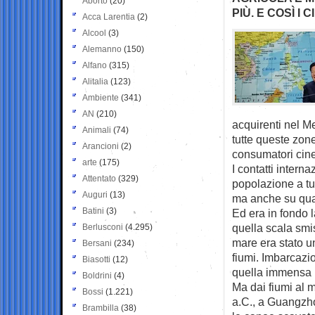
Aborto
(20)
PIÙ. E COSÌ I
Acca Larentia
(2)
Alcool
(3)
Alemanno
(150)
Alfano
(315)
Alitalia
(123)
Ambiente
(341)
AN
(210)
acquirenti nel Me
Animali
(74)
tutte queste zone
Arancioni
(2)
consumatori cine
arte
(175)
I contatti interna
Attentato
(329)
popolazione a tutt
Auguri
(13)
ma anche su quan
Batini
(3)
Ed era in fondo 
quella scala smis
Berlusconi
(4.295)
mare era stato u
Bersani
(234)
fiumi. Imbarcazio
Biasotti
(12)
quella immensa 
Boldrini
(4)
Ma dai fiumi al m
Bossi
(1.221)
a.C., a Guangzh
Brambilla
(38)