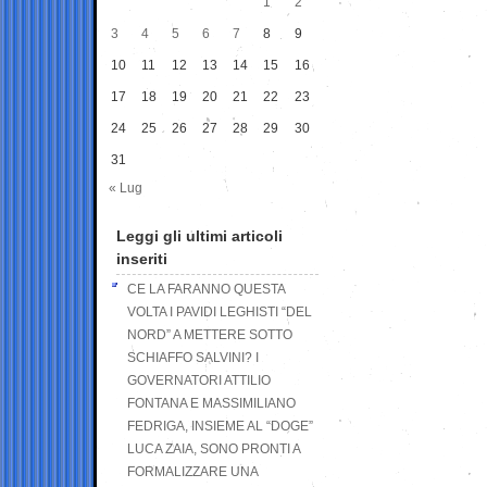
1
2
3
4
5
6
7
8
9
10
11
12
13
14
15
16
17
18
19
20
21
22
23
24
25
26
27
28
29
30
31
« Lug
Leggi gli ultimi articoli
inseriti
CE LA FARANNO QUESTA
VOLTA I PAVIDI LEGHISTI “DEL
NORD” A METTERE SOTTO
SCHIAFFO SALVINI? I
GOVERNATORI ATTILIO
FONTANA E MASSIMILIANO
FEDRIGA, INSIEME AL “DOGE”
LUCA ZAIA, SONO PRONTI A
FORMALIZZARE UNA