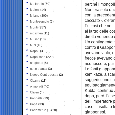
perché i mongoli
Mattarella
(60)
Non era solo que
Meloni
(14)
con la precedent
Milano
(300)
cacciato -, c’eran
Montezemolo
(7)
Fu così che nell
Monti
(357)
al largo delle co
moschea
(11)
diretta venendo 
Musso
(10)
Un contingente m
Muti
(10)
contro il Giappon
Napoli
(319)
avevano vinto, m
Napolitano
(220)
frecce avevano o
no global
(5)
riconoscere, pur
Le fonti giappon
notte bianca
(3)
kamikaze, a scac
Nuovo Centrodestra
(2)
suggeriscono che
Obama
(11)
equipaggiamento 
olimpiadi
(40)
Kublai continuò 
Oliveri
(4)
dopo, però, l’ese
Pannella
(29)
dell’imperatore 
Papa
(33)
caso il risultato
Parlamento
(1.428)
giapponesi.