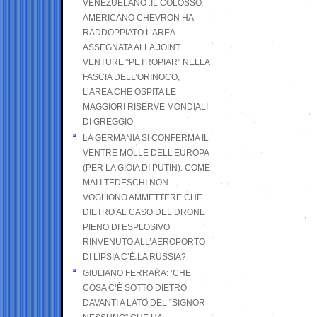
VENEZUELANO .IL COLOSSO
AMERICANO CHEVRON HA
RADDOPPIATO L’AREA
ASSEGNATA ALLA JOINT
VENTURE “PETROPIAR” NELLA
FASCIA DELL’ORINOCO,
L’AREA CHE OSPITA LE
MAGGIORI RISERVE MONDIALI
DI GREGGIO
LA GERMANIA SI CONFERMA IL
VENTRE MOLLE DELL’EUROPA
(PER LA GIOIA DI PUTIN). COME
MAI I TEDESCHI NON
VOGLIONO AMMETTERE CHE
DIETRO AL CASO DEL DRONE
PIENO DI ESPLOSIVO
RINVENUTO ALL’AEROPORTO
DI LIPSIA C’È LA RUSSIA?
GIULIANO FERRARA: ’CHE
COSA C’È SOTTO DIETRO
DAVANTI A LATO DEL “SIGNOR