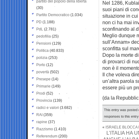
partito del popolo della libertà
Nel 1286, Kubla
(30)
suoi piani di co
Partito Democratico
(1.034)
situazione in cui
non ci ha mai in
PD
(1.188)
sconfinando al di
PdL
(2.781)
Meglio dunque me
pedofilia
(25)
sull’Annam» deci
Pensioni
(129)
sconfitta sul mar
Politica
(40.833)
Dopo la morte di
polizia
(253)
di provarci di n
Porto
(12)
non è il moment
povertà
(502)
Il che voleva dir
Presepe
(14)
un’altra parola s
Primarie
(149)
essere più un pr
Prodi
(52)
(da la Repubblic
Provincia
(139)
radici e valori
(3.682)
This entry was posted o
RAI
(359)
responses to this entr
rapine
(37)
«
ISRAELE BLOCCA 
Razzismo
(1.410)
L’ITALIA HA
Referendum
(200)