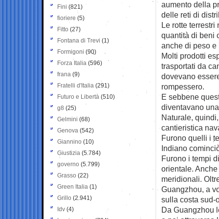
aumento della p
Fini
(821)
delle reti di dist
fioriere
(5)
Le rotte terrestr
Fitto
(27)
quantità di beni
Fontana di Trevi
(1)
anche di peso e
Formigoni
(90)
Molti prodotti es
Forza Italia
(596)
trasportati da ca
frana
(9)
dovevano essere p
Fratelli d'Italia
(291)
rompessero.
E sebbene queste
Futuro e Libertà
(510)
diventavano una 
g8
(25)
Naturale, quindi
Gelmini
(68)
cantieristica nav
Genova
(542)
Furono quelli i 
Giannino
(10)
Indiano cominciò
Giustizia
(5.784)
Furono i tempi di
governo
(5.799)
orientale. Anche
Grasso
(22)
meridionali. Olt
Green Italia
(1)
Guangzhou, a vo
Grillo
(2.941)
sulla costa sud-
Da Guangzhou le 
Idv
(4)