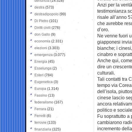
denuncia
(14.528)
Anzi per la verit
destra
(573)
testimonianza sc
destradipopolo
(99)
risale all’anno 
Di Pietro
(101)
che avrebbe reso
Diritti civili
(276)
d’oro.
don Gallo
(9)
Ne venne fuori u
economia
(2.331)
giapponesi inviav
bianche; i cinesi
elezioni
(3.303)
cinabro e sopratt
emergenza
(3.077)
Anche qui, come 
Energia
(45)
dire un crescente
Esselunga
(2)
culturali.
Esteri
(784)
Tali contatti tr
Eugenetica
(3)
tempo via Corea: 
Europa
(1.314)
dell’isola, piutto
Fassino
(13)
cinese lascio se
federalismo
(167)
ancora relativam
Ferrara
(21)
politico e sociale
Fu soprattutto a p
Ferretti
(6)
cambiarono radi
ferrovie
(133)
incremento della 
finanziaria
(325)