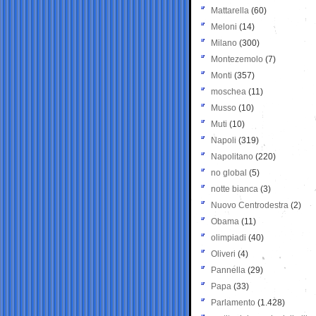
Mattarella
(60)
Meloni
(14)
Milano
(300)
Montezemolo
(7)
Monti
(357)
moschea
(11)
Musso
(10)
Muti
(10)
Napoli
(319)
Napolitano
(220)
no global
(5)
notte bianca
(3)
Nuovo Centrodestra
(2)
Obama
(11)
olimpiadi
(40)
Oliveri
(4)
Pannella
(29)
Papa
(33)
Parlamento
(1.428)