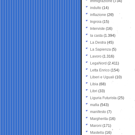
Immigrazione
(734)
indulto
(14)
inflazione
(26)
Ingroia
(15)
Interviste
(16)
la casta
(1.394)
La Destra
(45)
La Sapienza
(5)
Lavoro
(1.316)
LegaNord
(2.411)
Letta Enrico
(154)
Liberi e Uguali
(10)
Libia
(68)
Libri
(33)
Liguria Futurista
(25)
mafia
(543)
manifesto
(7)
Margherita
(16)
Maroni
(171)
Mastella
(16)