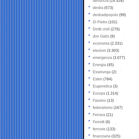
denuncia
(14.528)
destra
(573)
destradipopolo
(99)
Di Pietro
(101)
Diritti civili
(276)
don Gallo
(9)
economia
(2.331)
elezioni
(3.303)
emergenza
(3.077)
Energia
(45)
Esselunga
(2)
Esteri
(784)
Eugenetica
(3)
Europa
(1.314)
Fassino
(13)
federalismo
(167)
Ferrara
(21)
Ferretti
(6)
ferrovie
(133)
finanziaria
(325)