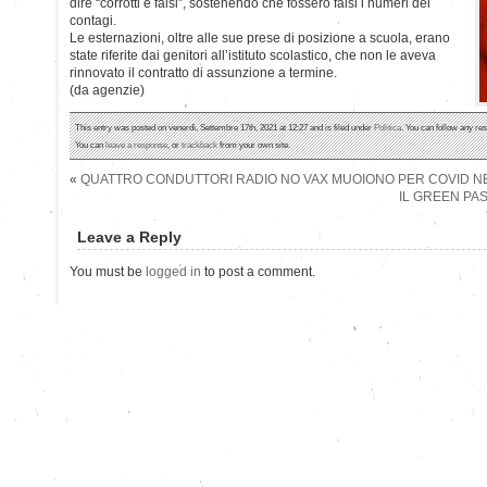
dire “corrotti e falsi”, sostenendo che fossero falsi i numeri dei
contagi.
Le esternazioni, oltre alle sue prese di posizione a scuola, erano
state riferite dai genitori all’istituto scolastico, che non le aveva
rinnovato il contratto di assunzione a termine.
(da agenzie)
This entry was posted on venerdì, Settembre 17th, 2021 at 12:27 and is filed under
Politica
. You can follow any re
You can
leave a response
, or
trackback
from your own site.
«
QUATTRO CONDUTTORI RADIO NO VAX MUOIONO PER COVID NEL
IL GREEN PA
Leave a Reply
You must be
logged in
to post a comment.