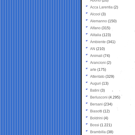
Aborto
(20)
Acca Larentia
(2)
Alcool
(3)
Alemanno
(150)
Alfano
(315)
Alitalia
(123)
Ambiente
(341)
AN
(210)
Animali
(74)
Arancioni
(2)
arte
(175)
Attentato
(329)
Auguri
(13)
Batini
(3)
Berlusconi
(4.295)
Bersani
(234)
Biasotti
(12)
Boldrini
(4)
Bossi
(1.221)
Brambilla
(38)