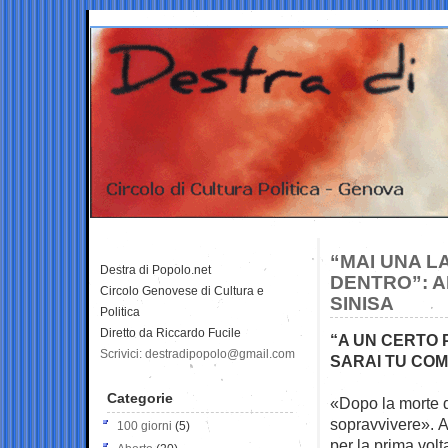
“MAI UNA L
Destra di Popolo.net
DENTRO”: A
Circolo Genovese di Cultura e
SINISA
Politica
Diretto da Riccardo Fucile
“A UN CERTO 
Scrivici: destradipopolo@gmail.com
SARAI TU COME
Categorie
«Dopo la morte d
sopravvivere».
A
100 giorni
(5)
per la prima vol