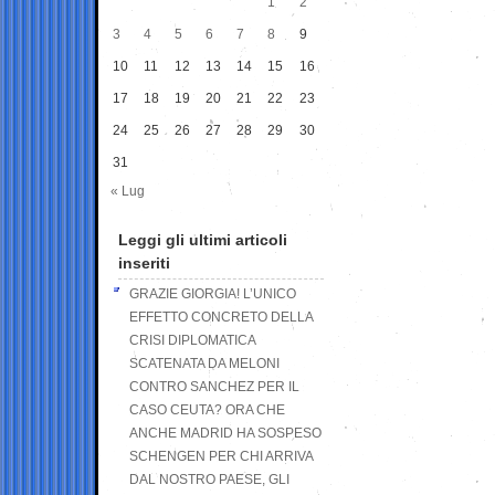
1
2
3
4
5
6
7
8
9
10
11
12
13
14
15
16
17
18
19
20
21
22
23
24
25
26
27
28
29
30
31
« Lug
Leggi gli ultimi articoli
inseriti
GRAZIE GIORGIA! L’UNICO
EFFETTO CONCRETO DELLA
CRISI DIPLOMATICA
SCATENATA DA MELONI
CONTRO SANCHEZ PER IL
CASO CEUTA? ORA CHE
ANCHE MADRID HA SOSPESO
SCHENGEN PER CHI ARRIVA
DAL NOSTRO PAESE, GLI