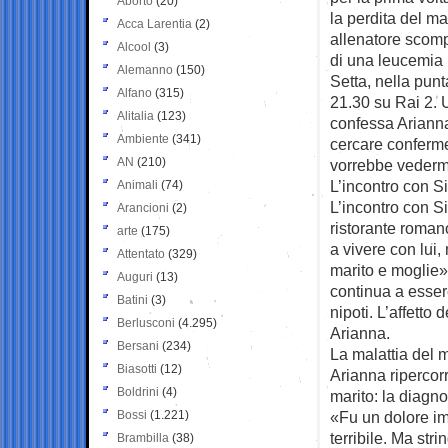
Aborto
(20)
la perdita del ma
Acca Larentia
(2)
allenatore scomp
Alcool
(3)
di una leucemia 
Alemanno
(150)
Setta, nella punt
Alfano
(315)
21.30 su Rai 2. 
Alitalia
(123)
confessa Arianna
Ambiente
(341)
cercare conferme,
AN
(210)
vorrebbe vederm
L’incontro con S
Animali
(74)
L’incontro con S
Arancioni
(2)
ristorante romano
arte
(175)
a vivere con lui
Attentato
(329)
marito e moglie»
Auguri
(13)
continua a esser
Batini
(3)
nipoti. L’affetto
Berlusconi
(4.295)
Arianna.
Bersani
(234)
La malattia del m
Biasotti
(12)
Arianna ripercorr
Boldrini
(4)
marito: la diagn
Bossi
(1.221)
«Fu un dolore im
terribile. Ma str
Brambilla
(38)