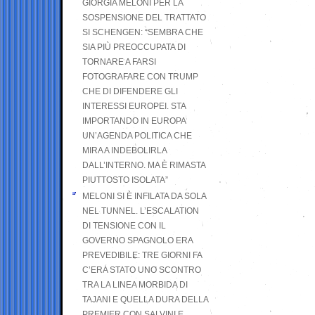
GIORGIA MELONI PER LA
SOSPENSIONE DEL TRATTATO
SI SCHENGEN: “SEMBRA CHE
SIA PIÙ PREOCCUPATA DI
TORNARE A FARSI
FOTOGRAFARE CON TRUMP
CHE DI DIFENDERE GLI
INTERESSI EUROPEI. STA
IMPORTANDO IN EUROPA
UN’AGENDA POLITICA CHE
MIRA A INDEBOLIRLA
DALL’INTERNO. MA È RIMASTA
PIUTTOSTO ISOLATA”
MELONI SI È INFILATA DA SOLA
NEL TUNNEL. L’ESCALATION
DI TENSIONE CON IL
GOVERNO SPAGNOLO ERA
PREVEDIBILE: TRE GIORNI FA
C’ERA STATO UNO SCONTRO
TRA LA LINEA MORBIDA DI
TAJANI E QUELLA DURA DELLA
PREMIER CON SALVINI E