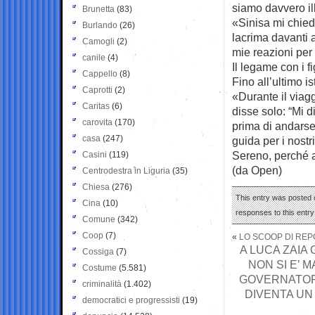
siamo davvero ill
Brunetta
(83)
«Sinisa mi chiede
Burlando
(26)
lacrima davanti 
Camogli
(2)
mie reazioni per
canile
(4)
Il legame con i fi
Cappello
(8)
Fino all’ultimo is
Caprotti
(2)
«Durante il viag
Caritas
(6)
disse solo: “Mi d
carovita
(170)
prima di andarse
casa
(247)
guida per i nostr
Sereno, perché a
Casini
(119)
(da Open)
Centrodestra in Liguria
(35)
Chiesa
(276)
This entry was posted 
Cina
(10)
responses to this entr
Comune
(342)
Coop
(7)
«
LO SCOOP DI REPO
A LUCA ZAIA 
Cossiga
(7)
NON SI E’ 
Costume
(5.581)
GOVERNATORI
criminalità
(1.402)
DIVENTA UN
democratici e progressisti
(19)