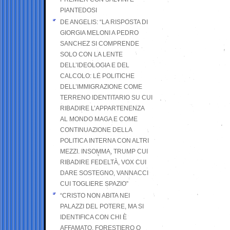
PIANTEDOSI
DE ANGELIS: “LA RISPOSTA DI
GIORGIA MELONI A PEDRO
SANCHEZ SI COMPRENDE
SOLO CON LA LENTE
DELL’IDEOLOGIA E DEL
CALCOLO: LE POLITICHE
DELL’IMMIGRAZIONE COME
TERRENO IDENTITARIO SU CUI
RIBADIRE L’APPARTENENZA
AL MONDO MAGA E COME
CONTINUAZIONE DELLA
POLITICA INTERNA CON ALTRI
MEZZI. INSOMMA, TRUMP CUI
RIBADIRE FEDELTÀ, VOX CUI
DARE SOSTEGNO, VANNACCI
CUI TOGLIERE SPAZIO”
“CRISTO NON ABITA NEI
PALAZZI DEL POTERE, MA SI
IDENTIFICA CON CHI È
AFFAMATO, FORESTIERO O