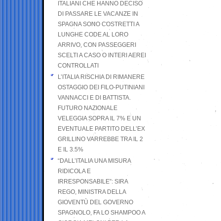
ITALIANI CHE HANNO DECISO
DI PASSARE LE VACANZE IN
SPAGNA SONO COSTRETTI A
LUNGHE CODE AL LORO
ARRIVO, CON PASSEGGERI
SCELTI A CASO O INTERI AEREI
CONTROLLATI
L’ITALIA RISCHIA DI RIMANERE
OSTAGGIO DEI FILO-PUTINIANI
VANNACCI E DI BATTISTA.
FUTURO NAZIONALE
VELEGGIA SOPRA IL 7% E UN
EVENTUALE PARTITO DELL’EX
GRILLINO VARREBBE TRA IL 2
E IL 3.5%
“DALL’ITALIA UNA MISURA
RIDICOLA E
IRRESPONSABILE”: SIRA
REGO, MINISTRA DELLA
GIOVENTÙ DEL GOVERNO
SPAGNOLO, FA LO SHAMPOO A