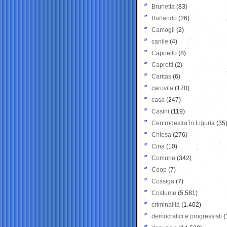
Brunetta
(83)
Burlando
(26)
Camogli
(2)
canile
(4)
Cappello
(8)
Caprotti
(2)
Caritas
(6)
carovita
(170)
casa
(247)
Casini
(119)
Centrodestra in Liguria
(35
Chiesa
(276)
Cina
(10)
Comune
(342)
Coop
(7)
Cossiga
(7)
Costume
(5.581)
criminalità
(1.402)
democratici e progressisti
(