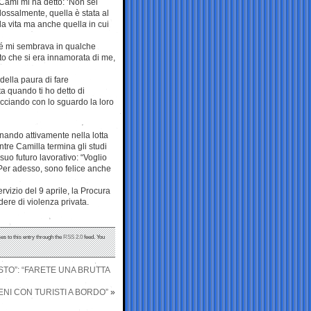
Cami mi ha detto: ‘Non sei
dossalmente, quella è stata al
 la vita ma anche quella in cui
hé mi sembrava in qualche
tto che si era innamorata di me,
della paura di fare
ta quando ti ho detto di
acciando con lo sguardo la loro
gnando attivamente nella lotta
tre Camilla termina gli studi
 suo futuro lavorativo: “Voglio
. Per adesso, sono felice anche
ervizio del 9 aprile, la Procura
dere di violenza privata.
es to this entry through the
RSS 2.0
feed. You
VISTO”: “FARETE UNA BRUTTA
RENI CON TURISTI A BORDO”
»