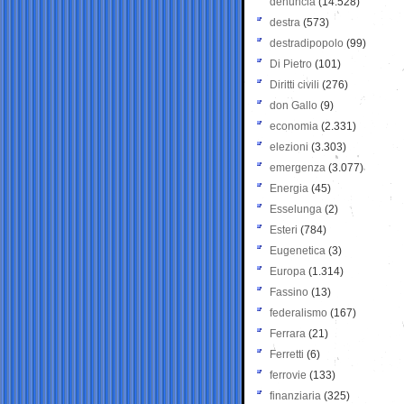
denuncia
(14.528)
destra
(573)
destradipopolo
(99)
Di Pietro
(101)
Diritti civili
(276)
don Gallo
(9)
economia
(2.331)
elezioni
(3.303)
emergenza
(3.077)
Energia
(45)
Esselunga
(2)
Esteri
(784)
Eugenetica
(3)
Europa
(1.314)
Fassino
(13)
federalismo
(167)
Ferrara
(21)
Ferretti
(6)
ferrovie
(133)
finanziaria
(325)