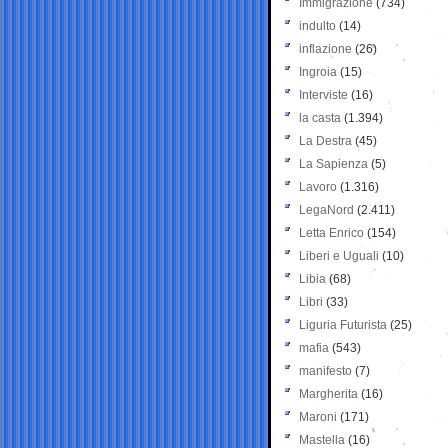
Immigrazione
(734)
indulto
(14)
inflazione
(26)
Ingroia
(15)
Interviste
(16)
la casta
(1.394)
La Destra
(45)
La Sapienza
(5)
Lavoro
(1.316)
LegaNord
(2.411)
Letta Enrico
(154)
Liberi e Uguali
(10)
Libia
(68)
Libri
(33)
Liguria Futurista
(25)
mafia
(543)
manifesto
(7)
Margherita
(16)
Maroni
(171)
Mastella
(16)