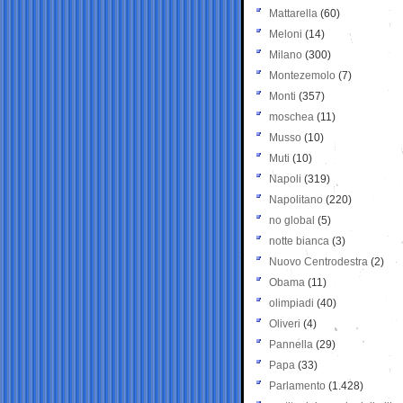
Mattarella
(60)
Meloni
(14)
Milano
(300)
Montezemolo
(7)
Monti
(357)
moschea
(11)
Musso
(10)
Muti
(10)
Napoli
(319)
Napolitano
(220)
no global
(5)
notte bianca
(3)
Nuovo Centrodestra
(2)
Obama
(11)
olimpiadi
(40)
Oliveri
(4)
Pannella
(29)
Papa
(33)
Parlamento
(1.428)