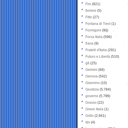
Fini
(821)
fioriere
(5)
Fitto
(27)
Fontana di Trevi
(1)
Formigoni
(90)
Forza Italia
(596)
frana
(9)
Fratelli d'Italia
(291)
Futuro e Libertà
(510)
g8
(25)
Gelmini
(68)
Genova
(542)
Giannino
(10)
Giustizia
(5.784)
governo
(5.799)
Grasso
(22)
Green Italia
(1)
Grillo
(2.941)
Idv
(4)