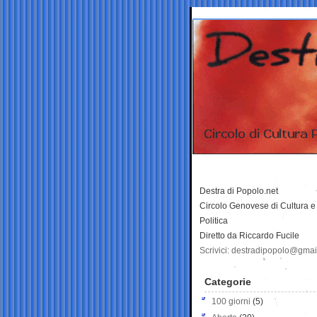
Destra di Popolo.net
Circolo Genovese di Cultura e
Politica
Diretto da Riccardo Fucile
Scrivici: destradipopolo@gma
Categorie
100 giorni
(5)