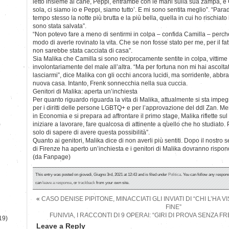
letto insieme al cane, Peppi, entrambe con le mani sulla sua zampa, e 
sola, ci siamo io e Peppi, siamo tutto’. E mi sono sentita meglio”. “Para
tempo stesso la notte più brutta e la più bella, quella in cui ho rischiato
sono stata salvata”.
“Non potevo fare a meno di sentirmi in colpa – confida Camilla – perc
modo di averle rovinato la vita. Che se non fosse stato per me, per il fa
non sarebbe stata cacciata di casa”.
Sia Malika che Camilla si sono reciprocamente sentite in colpa, vittime 
involontariamente del male all’altra. “Ma per fortuna non mi hai ascolta
lasciarmi”, dice Malika con gli occhi ancora lucidi, ma sorridente, abbr
nuova casa. Intanto, Frenk sonnecchia nella sua cuccia.
Genitori di Malika: aperta un’inchiesta
Per quanto riguardo riguarda la vita di Malika, attualmente si sta impe
per i diritti delle persone LGBTQ+ e per l’approvazione del ddl Zan. Men
in Economia e si prepara ad affrontare il primo stage, Malika riflette sul
)
iniziare a lavorare, fare qualcosa di attinente a quello che ho studiato
solo di sapere di avere questa possibilità”.
Quanto ai genitori, Malika dice di non averli più sentiti. Dopo il nostro s
di Firenze ha aperto un’inchiesta e i genitori di Malika dovranno rispon
(da Fanpage)
This entry was posted on giovedì, Giugno 3rd, 2021 at 12:43 and is filed under
Politica
. You can follow any respons
can
leave a response
, or
trackback
from your own site.
«
CASO DENISE PIPITONE, MINACCIATI GLI INVIATI DI “CHI L’HA 
FINE”
FUNIVIA, I RACCONTI DI 9 OPERAI: “GIRI DI PROVA SENZA F
19)
Leave a Reply