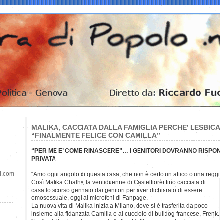
MALIKA, CACCIATA DALLA FAMIGLIA PERCHE’ LESBICA
“FINALMENTE FELICE CON CAMILLA”
“PER ME E’ COME RINASCERE”… I GENITORI DOVRANNO RISPO
PRIVATA
il.com
“Amo ogni angolo di questa casa, che non è certo un attico o una reg
Così Malika Chalhy, la ventiduenne di Castelfiorentino cacciata di
casa lo scorso gennaio dai genitori per aver dichiarato di essere
omosessuale, oggi ai microfoni di Fanpage.
La nuova vita di Malika inizia a Milano, dove si è trasferita da poco
insieme alla fidanzata Camilla e al cucciolo di bulldog francese, Frenk.