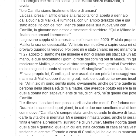
“La famiglia che mi sono scelta”, dice Malika senza esitazioni, a
tavola.
“Io e Camilla siamo finalmente libere di amarci”
La casa, presa in affitto grazie alla raccolta fondi aperta a gennaio
dalla cugina di Malika, è luminosa, con un ampio terrazzo che è già
stato abbellito con dei fiori. Mentre parla della sua nuova vita con
Camilla, la giovane non riesce a smettere di sorridere: “Qui a Milano 
finalmente amarci liberamente”.
La giovane coppia si è conosciuta nell’estate del 2020. E’ stata proprio
Malika la sua omosessualità: “All’inizio non riuscivo a capire cosa mi
provavo quando la vedevo. Poi però mi è stato chiaro: mi ero innamora
“Il 27 agosto ci siamo messe insieme e non ci siamo più staccate un at
mano, le due raccontano i giorni difficili del coming out di Malika. “In 
rassicurare Malika, le dicevo di stare tranquilla, che i genitori l’avre
molto meglio di quanto si aspettasse. Mi sbagliavo”, racconta la fidan
E’ stata proprio lei, Camilla, ad aver ascoltato per prima i messaggi vocal
mamma di Malika dopo il coming out, molti dei quali contenevano insult
lei. “All’inizio mi sono sentita male, ovviamente, anche perché quelle
persona della stessa età di mia madre, che avrebbe potuto essere la m
quella donna non sapeva niente di me, di chi ero, né di quello che pot
Camilla.
“Le dicevo: ‘Lasciami non posso darti la vita che meriti’. Per fortuna non
Durante il racconto di quei giorni, in cui le due non smettono mai di te
commuove. “Camilla c’è sempre stata, anche quando le dicevo di lasci
darle la vita che si meritava. Mi è sempre rimasta vicino, anche la sera 
finita e venne a prendermi sull’argine di un fiume”. Mentre ricorda quell
quella del 4 gennaio, quella in cui era stata cacciata di casa senza vest
trattiene le lacrime. “Tornate a casa di Camilla, lei ha avuto un mancam