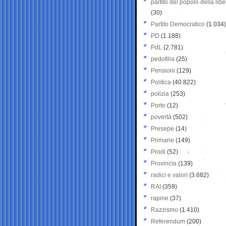
partito del popolo della libe
(30)
Partito Democratico
(1.034)
PD
(1.188)
PdL
(2.781)
pedofilia
(25)
Pensioni
(129)
Politica
(40.822)
polizia
(253)
Porto
(12)
povertà
(502)
Presepe
(14)
Primarie
(149)
Prodi
(52)
Provincia
(139)
radici e valori
(3.682)
RAI
(359)
rapine
(37)
Razzismo
(1.410)
Referendum
(200)