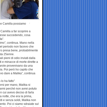
io e Camilla possiamo
 Camilla a far scoprire a
 stesse succedendo, cosa
ta”.
timo”, continua. Mano nella
quel periodo non facevo che
bbero presa bene, probabilmente
zata 25enne.
i pieni di odio inviati dalla
i e minacce di morte dirette a
 parole provenivano da una
ia. Poi però ho capito che
evo dare a Malika”, continua
 lo ha fatto”
nersi per mano, Malika si
armi perché non avrei potuto
in cui avevo deciso di farla
a notte, che era la prima,
iti e senza soldi, Malika non
ento. Poi ci siamo sdraiate sul