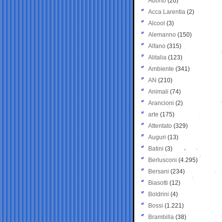
Aborto
(20)
Acca Larentia
(2)
Alcool
(3)
Alemanno
(150)
Alfano
(315)
Alitalia
(123)
Ambiente
(341)
AN
(210)
Animali
(74)
Arancioni
(2)
arte
(175)
Attentato
(329)
Auguri
(13)
Batini
(3)
Berlusconi
(4.295)
Bersani
(234)
Biasotti
(12)
Boldrini
(4)
Bossi
(1.221)
Brambilla
(38)