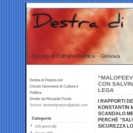
“MALOFEEV
Destra di Popolo.net
CON SALVIN
Circolo Genovese di Cultura e
LEGA
Politica
Diretto da Riccardo Fucile
I RAPPORTI D
Scrivici: destradipopolo@gmail.com
KONSTANTIN 
SCANDALO ME
Categorie
PERCHÉ “SALVI
SICUREZZA LOC
100 giorni
(5)