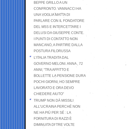
BEPPE GRILLO A UN
CONFRONTO. VANNACCI HA
UNA VOGLIA MATTA DI
PARLARE CON IL FONDATORE
DEL M5S E INTERCETTARE I
DELUSI DA GIUSEPPE CONTE.
I PUNTI DI CONTATTO NON
MANCANO, A PARTIRE DALLA
POSTURA FILORUSSA
L’ITALIA TRADITA DAL
GOVERNO MELONI. ANNA , 72
ANNI; “TRA AFFITTO E
BOLLETTE LA PENSIONE DURA
POCHI GIORNI, HO SEMPRE
LAVORATO E ORA DEVO
CHIEDERE AIUTO”
TRUMP NON DÀ MISSILI
ALL’UCRAINA PERCHÉ NON
NE HA PIÙ PER SÉ : LA
FORNITURA DI RAZZI È
DIMINUITA DI TRE VOLTE