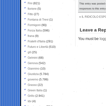
Fini
(821)
This entry was posted 
fioriere
(5)
responses to this entr
Fitto
(27)
«
IL RIDICOLO ES
Fontana di Trevi
(1)
Formigoni
(90)
Leave a Rep
Forza Italia
(596)
frana
(9)
You must be
log
Fratelli d'Italia
(291)
Futuro e Libertà
(510)
g8
(25)
Gelmini
(68)
Genova
(542)
Giannino
(10)
Giustizia
(5.784)
governo
(5.799)
Grasso
(22)
Green Italia
(1)
Grillo
(2.941)
Idv
(4)