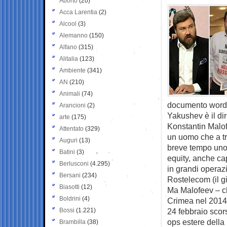
Aborto
(20)
Acca Larentia
(2)
Alcool
(3)
Alemanno
(150)
Alfano
(315)
Alitalia
(123)
Ambiente
(341)
AN
(210)
Animali
(74)
documento word i
Arancioni
(2)
Yakushev è il dir
arte
(175)
Konstantin Malof
Attentato
(329)
un uomo che a tr
Auguri
(13)
breve tempo uno 
Batini
(3)
equity, anche cap
Berlusconi
(4.295)
in grandi operaz
Bersani
(234)
Rostelecom (il gi
Biasotti
(12)
Ma Malofeev – ch
Boldrini
(4)
Crimea nel 2014,
Bossi
(1.221)
24 febbraio scor
ops estere della 
Brambilla
(38)