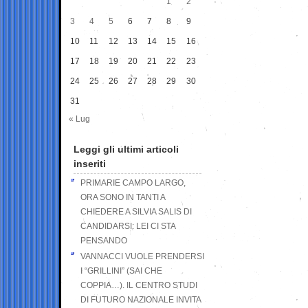
1
2
3
4
5
6
7
8
9
10
11
12
13
14
15
16
17
18
19
20
21
22
23
24
25
26
27
28
29
30
31
« Lug
Leggi gli ultimi articoli
inseriti
PRIMARIE CAMPO LARGO,
ORA SONO IN TANTI A
CHIEDERE A SILVIA SALIS DI
CANDIDARSI: LEI CI STA
PENSANDO
VANNACCI VUOLE PRENDERSI
I “GRILLINI” (SAI CHE
COPPIA…). IL CENTRO STUDI
DI FUTURO NAZIONALE INVITA