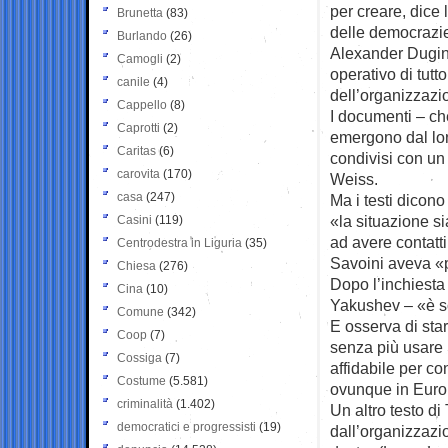
per creare, dice
Brunetta
(83)
delle democrazi
Burlando
(26)
Alexander Dugin,
Camogli
(2)
operativo di tutt
canile
(4)
dell’organizzazi
Cappello
(8)
I documenti – ch
Caprotti
(2)
emergono dal lon
Caritas
(6)
condivisi con un 
carovita
(170)
Weiss.
casa
(247)
Ma i testi dicono
«la situazione s
Casini
(119)
ad avere contatti
Centrodestra in Liguria
(35)
Savoini aveva «p
Chiesa
(276)
Dopo l’inchiesta 
Cina
(10)
Yakushev – «è sot
Comune
(342)
E osserva di sta
Coop
(7)
senza più usare
Cossiga
(7)
affidabile per c
Costume
(5.581)
ovunque in Euro
criminalità
(1.402)
Un altro testo d
democratici e progressisti
(19)
dall’organizzazio