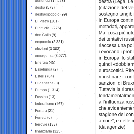
denuncia
(14.528)
destra (Lega, Le
(citazione del v
destra
(573)
sostegno tangibil
destradipopolo
(99)
in Europa contin
Di Pietro
(101)
metadati, appar
Diritti civili
(276)
Ma, cosa più int
don Gallo
(9)
dei tentativi russ
economia
(2.331)
riaccesa una pol
elezioni
(3.303)
i evocano i prob
emergenza
(3.077)
in Europa, lo sta
Energia
(45)
quindi «dobbiamo 
Esselunga
(2)
euroscettici. Rit
ripristinare i con
Esteri
(784)
sanzioni di Bruxe
Eugenetica
(3)
Tuttavia la ripre
Europa
(1.314)
fondamentalmente
Fassino
(13)
all’influenza rus
federalismo
(167)
che evidentement
Ferrara
(21)
stagione dei con
Ferretti
(6)
amore”, e delle m
ferrovie
(133)
(da agenzie)
finanziaria
(325)