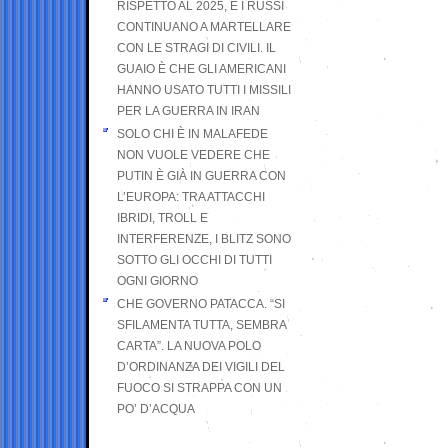
RISPETTO AL 2025, E I RUSSI
CONTINUANO A MARTELLARE
CON LE STRAGI DI CIVILI. IL
GUAIO È CHE GLI AMERICANI
HANNO USATO TUTTI I MISSILI
PER LA GUERRA IN IRAN
SOLO CHI È IN MALAFEDE
NON VUOLE VEDERE CHE
PUTIN È GIÀ IN GUERRA CON
L’EUROPA: TRA ATTACCHI
IBRIDI, TROLL E
INTERFERENZE, I BLITZ SONO
SOTTO GLI OCCHI DI TUTTI
OGNI GIORNO
CHE GOVERNO PATACCA. “SI
SFILAMENTA TUTTA, SEMBRA
CARTA”. LA NUOVA POLO
D’ORDINANZA DEI VIGILI DEL
FUOCO SI STRAPPA CON UN
PO’ D’ACQUA