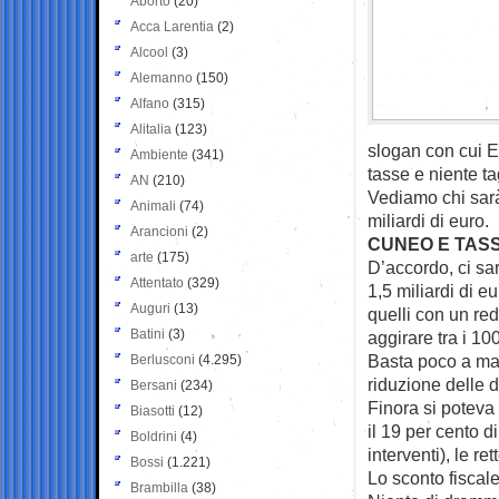
Aborto
(20)
Acca Larentia
(2)
Alcool
(3)
Alemanno
(150)
Alfano
(315)
Alitalia
(123)
slogan con cui E
Ambiente
(341)
tasse e niente tag
AN
(210)
Vediamo chi sarà
Animali
(74)
miliardi di euro.
Arancioni
(2)
CUNEO E TAS
arte
(175)
D’accordo, ci sar
Attentato
(329)
1,5 miliardi di e
Auguri
(13)
quelli con un red
Batini
(3)
aggirare tra i 10
Basta poco a mang
Berlusconi
(4.295)
riduzione delle d
Bersani
(234)
Finora si poteva 
Biasotti
(12)
il 19 per cento d
Boldrini
(4)
interventi), le re
Bossi
(1.221)
Lo sconto fiscale
Brambilla
(38)