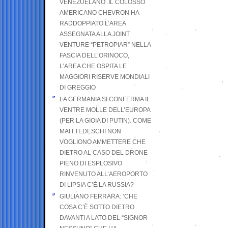
VENEZUELANO .IL COLOSSO
AMERICANO CHEVRON HA
RADDOPPIATO L’AREA
ASSEGNATA ALLA JOINT
VENTURE “PETROPIAR” NELLA
FASCIA DELL’ORINOCO,
L’AREA CHE OSPITA LE
MAGGIORI RISERVE MONDIALI
DI GREGGIO
LA GERMANIA SI CONFERMA IL
VENTRE MOLLE DELL’EUROPA
(PER LA GIOIA DI PUTIN). COME
MAI I TEDESCHI NON
VOGLIONO AMMETTERE CHE
DIETRO AL CASO DEL DRONE
PIENO DI ESPLOSIVO
RINVENUTO ALL’AEROPORTO
DI LIPSIA C’È LA RUSSIA?
GIULIANO FERRARA: ’CHE
COSA C’È SOTTO DIETRO
DAVANTI A LATO DEL “SIGNOR