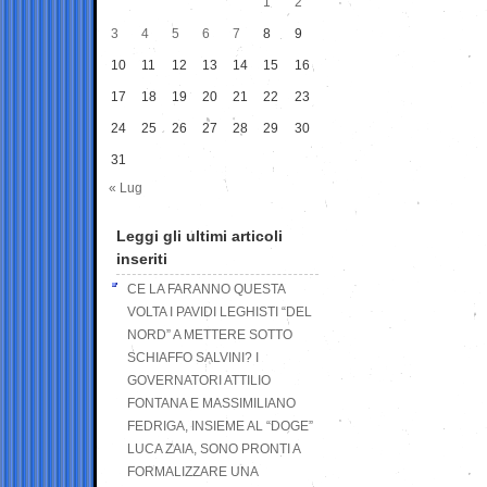
1
2
3
4
5
6
7
8
9
10
11
12
13
14
15
16
17
18
19
20
21
22
23
24
25
26
27
28
29
30
31
« Lug
Leggi gli ultimi articoli
inseriti
CE LA FARANNO QUESTA
VOLTA I PAVIDI LEGHISTI “DEL
NORD” A METTERE SOTTO
SCHIAFFO SALVINI? I
GOVERNATORI ATTILIO
FONTANA E MASSIMILIANO
FEDRIGA, INSIEME AL “DOGE”
LUCA ZAIA, SONO PRONTI A
FORMALIZZARE UNA