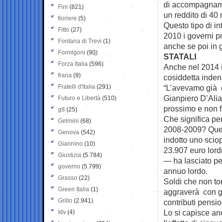
di accompagnamen
Fini
(821)
un reddito di 40 
fioriere
(5)
Questo tipo di in
Fitto
(27)
2010 i governi pr
Fontana di Trevi
(1)
anche se poi in 
Formigoni
(90)
STATALI
Forza Italia
(596)
Anche nel 2014 i
frana
(9)
cosiddetta inden
Fratelli d'Italia
(291)
“L’avevamo già d
Gianpiero D’Alia
Futuro e Libertà
(510)
prossimo e non f
g8
(25)
Che significa per
Gelmini
(68)
2008-2009? Quest
Genova
(542)
indotto uno scio
Giannino
(10)
23.907 euro lord
Giustizia
(5.784)
— ha lasciato per
governo
(5.799)
annuo lordo.
Grasso
(22)
Soldi che non tor
Green Italia
(1)
aggraverà con gl
Grillo
(2.941)
contributi pension
Lo si capisce anch
Idv
(4)