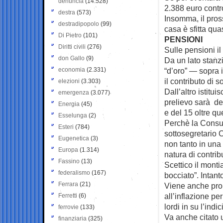
denuncia
(14.528)
2.388 euro contr
destra
(573)
Insomma, il pros
destradipopolo
(99)
casa è sfitta qua
Di Pietro
(101)
PENSIONI
Diritti civili
(276)
Sulle pensioni il
don Gallo
(9)
Da un lato stanzi
economia
(2.331)
“d’oro” — sopra 
il contributo di 
elezioni
(3.303)
Dall’altro istitu
emergenza
(3.077)
prelievo sarà del
Energia
(45)
e del 15 oltre qu
Esselunga
(2)
Perchè la Consu
Esteri
(784)
sottosegretario C
Eugenetica
(3)
non tanto in una 
Europa
(1.314)
natura di contribu
Fassino
(13)
Scettico il mont
federalismo
(167)
bocciato”. Intant
Ferrara
(21)
Viene anche pror
all’inflazione pe
Ferretti
(6)
lordi in su l’ind
ferrovie
(133)
Va anche citato u
finanziaria
(325)