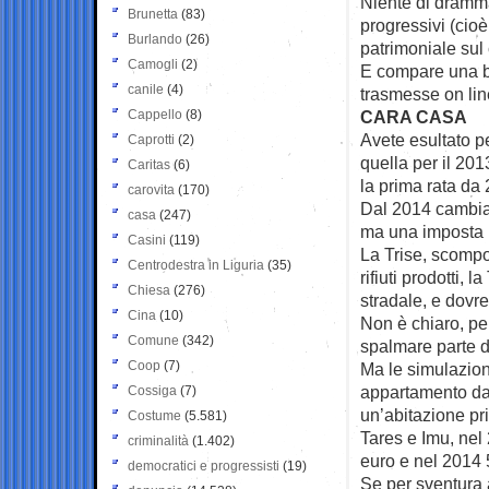
Niente di dramma
Brunetta
(83)
progressivi (cioè
Burlando
(26)
patrimoniale sul 
Camogli
(2)
E compare una bi
canile
(4)
trasmesse on lin
Cappello
(8)
CARA CASA
Avete esultato pe
Caprotti
(2)
quella per il 20
Caritas
(6)
la prima rata da 
carovita
(170)
Dal 2014 cambia 
casa
(247)
ma una imposta l
Casini
(119)
La Trise, scompos
Centrodestra in Liguria
(35)
rifiuti prodotti, 
Chiesa
(276)
stradale, e dovr
Cina
(10)
Non è chiaro, pe
Comune
(342)
spalmare parte d
Coop
(7)
Ma le simulazion
appartamento da 
Cossiga
(7)
un’abitazione pr
Costume
(5.581)
Tares e Imu, nel
criminalità
(1.402)
euro e nel 2014 
democratici e progressisti
(19)
Se per sventura a