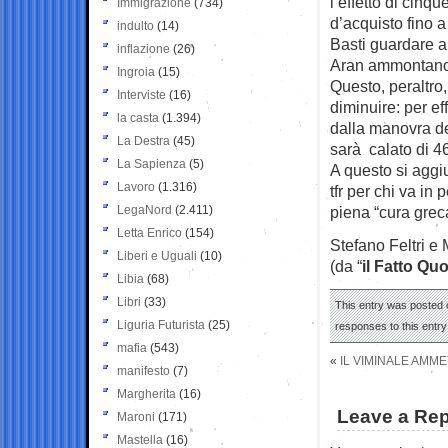
l’effetto di cinq
Immigrazione
(734)
d’acquisto fino a
indulto
(14)
Basti guardare a
inflazione
(26)
Aran ammontano 
Ingroia
(15)
Questo, peraltro,
Interviste
(16)
diminuire: per e
la casta
(1.394)
dalla manovra de
La Destra
(45)
sarà calato di 4
La Sapienza
(5)
A questo si aggiu
Lavoro
(1.316)
tfr per chi va i
LegaNord
(2.411)
piena “cura grec
Letta Enrico
(154)
Stefano Feltri e
Liberi e Uguali
(10)
(da “
il Fatto Qu
Libia
(68)
Libri
(33)
This entry was posted o
Liguria Futurista
(25)
responses to this entr
mafia
(543)
«
IL VIMINALE AMMET
manifesto
(7)
Margherita
(16)
Leave a Rep
Maroni
(171)
Mastella
(16)