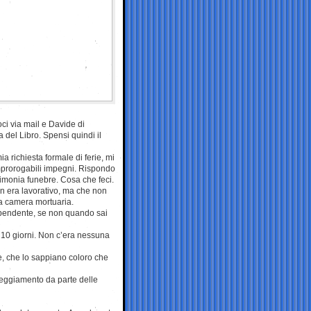
oci via mail e Davide di
 del Libro. Spensi quindi il
ia richiesta formale di ferie, mi
improrogabili impegni. Rispondo
rimonia funebre. Cosa che feci.
n era lavorativo, ma che non
la camera mortuaria.
ipendente, se non quando sai
er 10 giorni. Non c’era nessuna
de, che lo sappiano coloro che
teggiamento da parte delle