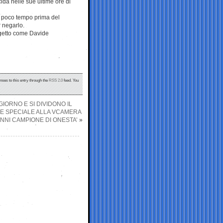
ida nelle sue ultime ore di
r poco tempo prima del
 negarlo.
ggetto come Davide
nses to this entry through the
RSS 2.0
feed. You
 GIORNO E SI DIVIDONO IL
NE SPECIALE ALLA VCAMERA
ANNI CAMPIONE DI ONESTA’
»