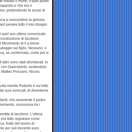
te malato o morto. A quel punto
apporto e che era il
 fine, pretendendo le scuse di
atica a nascondere la gelosia
arò pesare tutto il mio disagio
di quel suo ultimo comunicato.
ricostruzione di Iacoboni
l Movimento di lì a breve.
aleggio sul figlio. Nessuno, o
osa, se confermata, come poi si
ltro sono stati allontanati. Io
 con Gianroberto, sentendolo
 a Matteo Ponzano, Nicola
.
uita mentre Roberto è sul letto
ai suoi avvocati, di diventarne
ndenti, che raramente il padre
 momento, conosceva tra i
entita di Iacoboni. L’ultima
i era fatto registrare come
ca, frutto del lavoro di
ile per soli trecento euro.