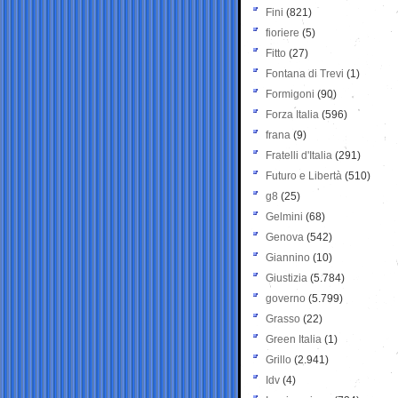
Fini
(821)
fioriere
(5)
Fitto
(27)
Fontana di Trevi
(1)
Formigoni
(90)
Forza Italia
(596)
frana
(9)
Fratelli d'Italia
(291)
Futuro e Libertà
(510)
g8
(25)
Gelmini
(68)
Genova
(542)
Giannino
(10)
Giustizia
(5.784)
governo
(5.799)
Grasso
(22)
Green Italia
(1)
Grillo
(2.941)
Idv
(4)