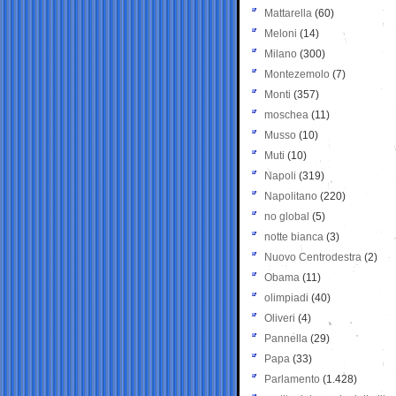
Mattarella
(60)
Meloni
(14)
Milano
(300)
Montezemolo
(7)
Monti
(357)
moschea
(11)
Musso
(10)
Muti
(10)
Napoli
(319)
Napolitano
(220)
no global
(5)
notte bianca
(3)
Nuovo Centrodestra
(2)
Obama
(11)
olimpiadi
(40)
Oliveri
(4)
Pannella
(29)
Papa
(33)
Parlamento
(1.428)