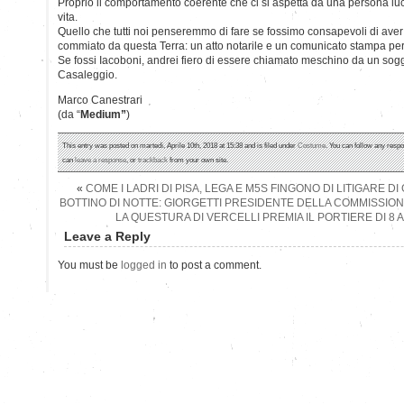
Proprio il comportamento coerente che ci si aspetta da una persona luc
vita.
Quello che tutti noi penseremmo di fare se fossimo consapevoli di ave
commiato da questa Terra: un atto notarile e un comunicato stampa per
Se fossi Iacoboni, andrei fiero di essere chiamato meschino da un so
Casaleggio.
Marco Canestrari
(da “
Medium”
)
This entry was posted on martedì, Aprile 10th, 2018 at 15:38 and is filed under
Costume
. You can follow any respo
can
leave a response
, or
trackback
from your own site.
«
COME I LADRI DI PISA, LEGA E M5S FINGONO DI LITIGARE DI
BOTTINO DI NOTTE: GIORGETTI PRESIDENTE DELLA COMMISSIO
LA QUESTURA DI VERCELLI PREMIA IL PORTIERE DI 8 
Leave a Reply
You must be
logged in
to post a comment.