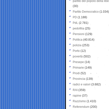
partito del popolo della libe
(30)
Partito Democratico
(1.034)
PD
(1.188)
PdL
(2.781)
pedofilia
(25)
Pensioni
(129)
Politica
(40.814)
polizia
(253)
Porto
(12)
povertà
(502)
Presepe
(14)
Primarie
(149)
Prodi
(52)
Provincia
(139)
radici e valori
(3.682)
RAI
(359)
rapine
(37)
Razzismo
(1.410)
Referendum
(200)