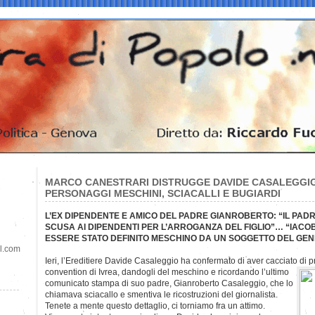
MARCO CANESTRARI DISTRUGGE DAVIDE CASALEGGIO:
PERSONAGGI MESCHINI, SCIACALLI E BUGIARDI
L’EX DIPENDENTE E AMICO DEL PADRE GIANROBERTO: “IL PAD
SCUSA AI DIPENDENTI PER L’ARROGANZA DEL FIGLIO”… “IACOB
ESSERE STATO DEFINITO MESCHINO DA UN SOGGETTO DEL GE
il.com
Ieri, l’Ereditiere Davide Casaleggio ha confermato di aver cacciato di 
convention di Ivrea, dandogli del meschino e ricordando l’ultimo
comunicato stampa di suo padre, Gianroberto Casaleggio, che lo
chiamava sciacallo e smentiva le ricostruzioni del giornalista.
Tenete a mente questo dettaglio, ci torniamo fra un attimo.