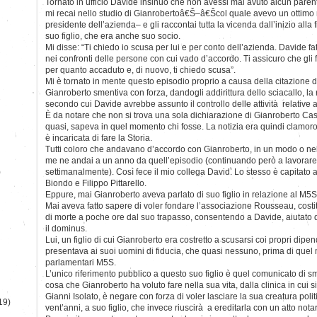
Tornato in ufficio Davide insinuò che non avessi mai avuto alcun paren
mi recai nello studio di Gianrobertoâ€Š–â€Šcol quale avevo un ottimo r
presidente dell’azienda– e gli raccontai tutta la vicenda dall’inizio alla
suo figlio, che era anche suo socio.
Mi disse: “Ti chiedo io scusa per lui e per conto dell’azienda. Davide f
nei confronti delle persone con cui vado d’accordo. Ti assicuro che gli f
per quanto accaduto e, di nuovo, ti chiedo scusa”.
Mi è tornato in mente questo episodio proprio a causa della citazione 
Gianroberto smentiva con forza, dandogli addirittura dello sciacallo, la 
secondo cui Davide avrebbe assunto il controllo delle attività relative a
È da notare che non si trova una sola dichiarazione di Gianroberto Cas
quasi, sapeva in quel momento chi fosse. La notizia era quindi clamor
è incaricata di fare la Storia.
Tutti coloro che andavano d’accordo con Gianroberto, in un modo o nell’a
me ne andai a un anno da quell’episodio (continuando però a lavorare
)
settimanalmente). Così fece il mio collega David. Lo stesso è capitato
Biondo e Filippo Pittarello.
Eppure, mai Gianroberto aveva parlato di suo figlio in relazione al M5S
Mai aveva fatto sapere di voler fondare l’associazione Rousseau, costit
di morte a poche ore dal suo trapasso, consentendo a Davide, aiutato d
il dominus.
Lui, un figlio di cui Gianroberto era costretto a scusarsi coi propri dipe
presentava ai suoi uomini di fiducia, che quasi nessuno, prima di quel
parlamentari M5S.
L’unico riferimento pubblico a questo suo figlio è quel comunicato di sm
cosa che Gianroberto ha voluto fare nella sua vita, dalla clinica in cui s
Gianni Isolato, è negare con forza di voler lasciare la sua creatura politi
19)
vent’anni, a suo figlio, che invece riuscirà a ereditarla con un atto notar