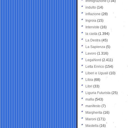
Immigrazione
(734)
indulto
(14)
inflazione
(26)
Ingroia
(15)
Interviste
(16)
la casta
(1.394)
La Destra
(45)
La Sapienza
(5)
Lavoro
(1.316)
LegaNord
(2.411)
Letta Enrico
(154)
Liberi e Uguali
(10)
Libia
(68)
Libri
(33)
Liguria Futurista
(25)
mafia
(543)
manifesto
(7)
Margherita
(16)
Maroni
(171)
Mastella
(16)