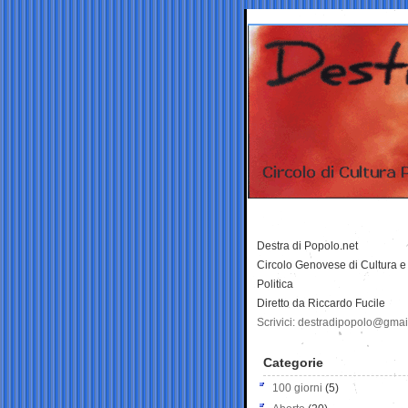
Destra di Popolo.net
Circolo Genovese di Cultura e
Politica
Diretto da Riccardo Fucile
Scrivici: destradipopolo@gma
Categorie
100 giorni
(5)