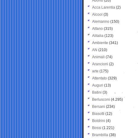
Aborto
(20)
Acca Larentia
(2)
Alcool
(3)
Alemanno
(150)
Alfano
(315)
Alitalia
(123)
Ambiente
(341)
AN
(210)
Animali
(74)
Arancioni
(2)
arte
(175)
Attentato
(329)
Auguri
(13)
Batini
(3)
Berlusconi
(4.295)
Bersani
(234)
Biasotti
(12)
Boldrini
(4)
Bossi
(1.221)
Brambilla
(38)