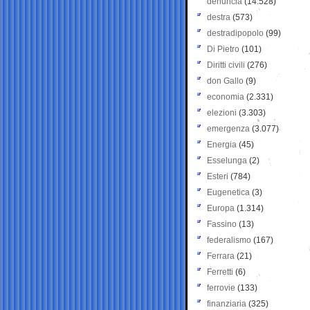
denuncia
(14.528)
destra
(573)
destradipopolo
(99)
Di Pietro
(101)
Diritti civili
(276)
don Gallo
(9)
economia
(2.331)
elezioni
(3.303)
emergenza
(3.077)
Energia
(45)
Esselunga
(2)
Esteri
(784)
Eugenetica
(3)
Europa
(1.314)
Fassino
(13)
federalismo
(167)
Ferrara
(21)
Ferretti
(6)
ferrovie
(133)
finanziaria
(325)