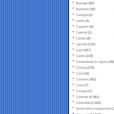
Brunetta
(83)
Burlando
(26)
Camogli
(2)
canile
(4)
Cappello
(8)
Caprotti
(2)
Caritas
(6)
carovita
(170)
casa
(247)
Casini
(119)
Centrodestra in Liguria
(35
Chiesa
(276)
Cina
(10)
Comune
(342)
Coop
(7)
Cossiga
(7)
Costume
(5.581)
criminalità
(1.402)
democratici e progressisti
(