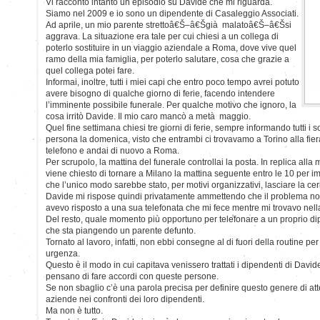
Vi racconto intanto un episodio su Davide che mi riguarda.
Siamo nel 2009 e io sono un dipendente di Casaleggio Associati.
Ad aprile, un mio parente strettoâ€Š–â€Šgià malatoâ€Š–â€Šsi
aggrava. La situazione era tale per cui chiesi a un collega di
poterlo sostituire in un viaggio aziendale a Roma, dove vive quel
ramo della mia famiglia, per poterlo salutare, cosa che grazie a
quel collega potei fare.
Informai, inoltre, tutti i miei capi che entro poco tempo avrei potuto
avere bisogno di qualche giorno di ferie, facendo intendere
l’imminente possibile funerale. Per qualche motivo che ignoro, la
cosa irritò Davide. Il mio caro mancò a metà maggio.
Quel fine settimana chiesi tre giorni di ferie, sempre informando tutti i s
persona la domenica, visto che entrambi ci trovavamo a Torino alla fiera
telefono e andai di nuovo a Roma.
Per scrupolo, la mattina del funerale controllai la posta. In replica alla m
viene chiesto di tornare a Milano la mattina seguente entro le 10 per 
che l’unico modo sarebbe stato, per motivi organizzativi, lasciare la ce
Davide mi rispose quindi privatamente ammettendo che il problema no
avevo risposto a una sua telefonata che mi fece mentre mi trovavo nel
Del resto, quale momento più opportuno per telefonare a un proprio d
che sta piangendo un parente defunto.
Tornato al lavoro, infatti, non ebbi consegne al di fuori della routine p
urgenza.
Questo è il modo in cui capitava venissero trattati i dipendenti di Davi
pensano di fare accordi con queste persone.
Se non sbaglio c’è una parola precisa per definire questo genere di at
aziende nei confronti dei loro dipendenti.
Ma non è tutto.