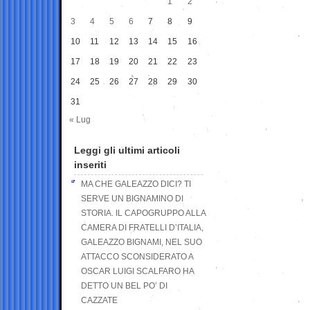
1
2
3
4
5
6
7
8
9
10
11
12
13
14
15
16
17
18
19
20
21
22
23
24
25
26
27
28
29
30
31
« Lug
Leggi gli ultimi articoli
inseriti
MA CHE GALEAZZO DICI? TI
SERVE UN BIGNAMINO DI
STORIA. IL CAPOGRUPPO ALLA
CAMERA DI FRATELLI D’ITALIA,
GALEAZZO BIGNAMI, NEL SUO
ATTACCO SCONSIDERATO A
OSCAR LUIGI SCALFARO HA
DETTO UN BEL PO’ DI
CAZZATE