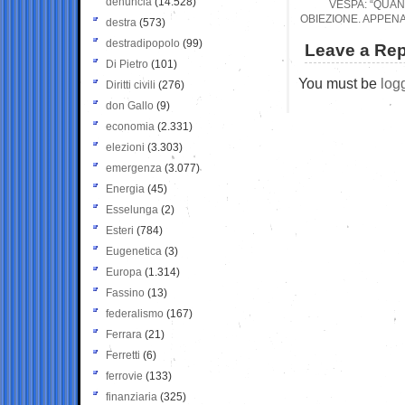
denuncia
(14.528)
VESPA: “QUAN
OBIEZIONE. APPENA
destra
(573)
destradipopolo
(99)
Leave a Rep
Di Pietro
(101)
You must be
log
Diritti civili
(276)
don Gallo
(9)
economia
(2.331)
elezioni
(3.303)
emergenza
(3.077)
Energia
(45)
Esselunga
(2)
Esteri
(784)
Eugenetica
(3)
Europa
(1.314)
Fassino
(13)
federalismo
(167)
Ferrara
(21)
Ferretti
(6)
ferrovie
(133)
finanziaria
(325)