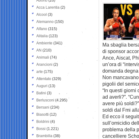
Aborto
(20)
Acca Larentia
(2)
Alcool
(3)
Alemanno
(150)
Alfano
(315)
Alitalia
(123)
Ambiente
(341)
Ma sbaglia bersag
AN
(210)
di sponsor accor
Ance, Aiscat, Phi
Animali
(74)
un’ora di “intervi
Arancioni
(2)
domanda degna 
arte
(175)
Non mancavano s
Attentato
(329)
pigolii del semi
Auguri
(13)
“In questi giorni
Batini
(3)
ad averli?”. “Cu
Berlusconi
(4.295)
avere più soldi?”
Bersani
(234)
soldi dal Fmi all
Biasotti
(12)
Ed ecco il segui
Boldrini
(4)
sull’omicidio del
Bossi
(1.221)
problema della pe
cancelliere Schol
Brambilla
(38)