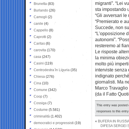
migranti”. “Lei vu
Brunetta
(83)
sta impostando u
Burlando
(26)
“Gli avversari l
Camogli
(2)
“Premierato e au
canile
(4)
Succede, non su
Cappello
(8)
“L’opposizione di
Caprotti
(2)
autonomi”. “Poss
Caritas
(6)
resteremo al fian
carovita
(170)
Le risposte alte
casa
(247)
la minima obiezio
molto più imperti
Casini
(119)
interviste senz
Centrodestra in Liguria
(35)
indignato perché
Chiesa
(276)
giornalisti. Ma n
Cina
(10)
Marco Travaglio
Comune
(342)
(da il Fatto Quot
Coop
(7)
Cossiga
(7)
This entry was posted 
Costume
(5.581)
responses to this entr
criminalità
(1.402)
«
BUFERA IN RUSSIA
democratici e progressisti
(19)
DIFESA SERGEI 